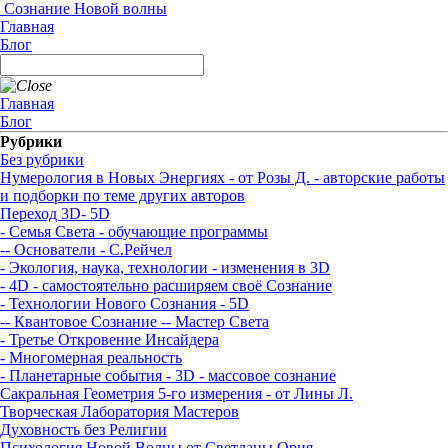
Сознание Новой волны
Главная
Блог
Главная
Блог
Рубрики
Без рубрики
Нумерология в Новых Энергиях - от Розы Д. - авторские работы
и подборки по теме других авторов
Переход 3D- 5D
- Семья Света - обучающие программы
-- Основатели - С.Рейчел
- Экология, наука, технологии - изменения в 3D
- 4D - самостоятельно расширяем своё Сознание
- Технологии Нового Сознания - 5D
-- Квантовое Сознание
-- Мастер Света
- Третье Откровение Инсайдера
- Многомерная реальность
- Планетарные события - 3D - массовое сознание
Сакральная Геометрия 5-го измерения - от Лины Л.
Творческая Лаборатория Мастеров
Духовность без Религии
Психология Новой Волны от Светланы Ория