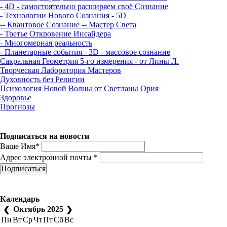
- 4D - самостоятельно расширяем своё Сознание
- Технологии Нового Сознания - 5D
-- Квантовое Сознание
-- Мастер Света
- Третье Откровение Инсайдера
- Многомерная реальность
- Планетарные события - 3D - массовое сознание
Сакральная Геометрия 5-го измерения - от Лины Л.
Творческая Лаборатория Мастеров
Духовность без Религии
Психология Новой Волны от Светланы Ория
Здоровье
Прогнозы
Подписаться на новости
Ваше Имя*
Адрес электронной почты *
Подписаться
Календарь
Октябрь 2025
❮
❯
Пн
Вт
Ср
Чт
Пт
Сб
Вс