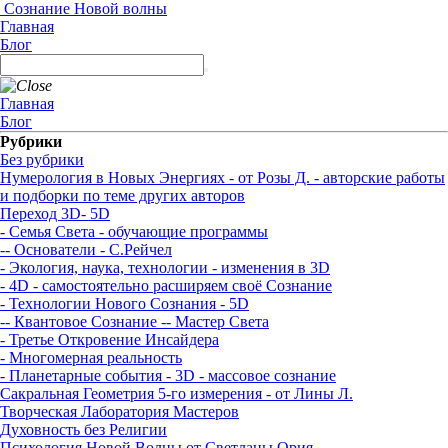
Сознание Новой волны
Главная
Блог
Главная
Блог
Рубрики
Без рубрики
Нумерология в Новых Энергиях - от Розы Д. - авторские работы
и подборки по теме других авторов
Переход 3D- 5D
- Семья Света - обучающие программы
-- Основатели - С.Рейчел
- Экология, наука, технологии - изменения в 3D
- 4D - самостоятельно расширяем своё Сознание
- Технологии Нового Сознания - 5D
-- Квантовое Сознание
-- Мастер Света
- Третье Откровение Инсайдера
- Многомерная реальность
- Планетарные события - 3D - массовое сознание
Сакральная Геометрия 5-го измерения - от Лины Л.
Творческая Лаборатория Мастеров
Духовность без Религии
Психология Новой Волны от Светланы Ория