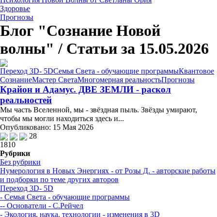
Здоровье
Прогнозы
Блог "Сознание Новой
волны" / Статьи за 15.05.2026
Переход 3D- 5D
Семья Света - обучающие программы
Квантовое
Сознание
Мастер Света
Многомерная реальность
Прогнозы
Крайон и Адамус. ДВЕ ЗЕМЛИ - раскол
реальностей
Мы часть Вселенной, мы - звёздная пыль. Звёзды умирают,
чтобы мы могли находиться здесь и...
Опубликовано: 15 Мая 2026
28
1810
Рубрики
Без рубрики
Нумерология в Новых Энергиях - от Розы Д. - авторские работы
и подборки по теме других авторов
Переход 3D- 5D
- Семья Света - обучающие программы
-- Основатели - С.Рейчел
- Экология, наука, технологии - изменения в 3D