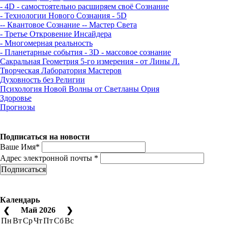
- 4D - самостоятельно расширяем своё Сознание
- Технологии Нового Сознания - 5D
-- Квантовое Сознание
-- Мастер Света
- Третье Откровение Инсайдера
- Многомерная реальность
- Планетарные события - 3D - массовое сознание
Сакральная Геометрия 5-го измерения - от Лины Л.
Творческая Лаборатория Мастеров
Духовность без Религии
Психология Новой Волны от Светланы Ория
Здоровье
Прогнозы
Подписаться на новости
Ваше Имя*
Адрес электронной почты *
Подписаться
Календарь
Май 2026
❮
❯
Пн
Вт
Ср
Чт
Пт
Сб
Вс