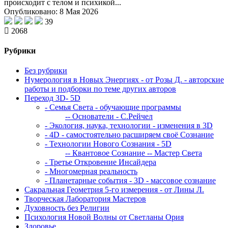
происходит с телом и психикой...
Опубликовано: 8 Мая 2026
39
2068
Рубрики
Без рубрики
Нумерология в Новых Энергиях - от Розы Д. - авторские
работы и подборки по теме других авторов
Переход 3D- 5D
- Семья Света - обучающие программы
-- Основатели - С.Рейчел
- Экология, наука, технологии - изменения в 3D
- 4D - самостоятельно расширяем своё Сознание
- Технологии Нового Сознания - 5D
-- Квантовое Сознание
-- Мастер Света
- Третье Откровение Инсайдера
- Многомерная реальность
- Планетарные события - 3D - массовое сознание
Сакральная Геометрия 5-го измерения - от Лины Л.
Творческая Лаборатория Мастеров
Духовность без Религии
Психология Новой Волны от Светланы Ория
Здоровье