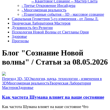
-- Квантовое Сознание
-- Мастер Света
- Третье Откровение Инсайдера
- Многомерная реальность
- Планетарные события - 3D - массовое сознание
Сакральная Геометрия 5-го измерения - от Лины Л.
Творческая Лаборатория Мастеров
Духовность без Религии
Психология Новой Волны от Светланы Ория
Здоровье
Прогнозы
Блог "Сознание Новой
волны" / Статьи за 08.05.2026
Переход 3D- 5D
Экология, наука, технологии - изменения в
3D
Многомерная реальность
Творческая Лаборатория
Мастеров
Здоровье
Как частота Шумана влияет на ваше состояние
Как частота Шумана влияет на ваше состояние Что