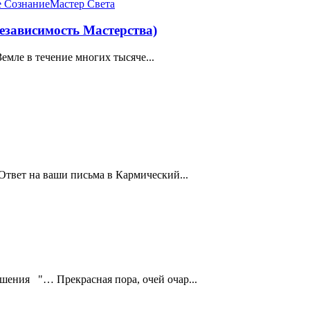
е Сознание
Мастер Света
езависимость Мастерства)
мле в течение многих тысяче...
твет на ваши письма в Кармический...
ошения "… Прекрасная пора, очей очар...