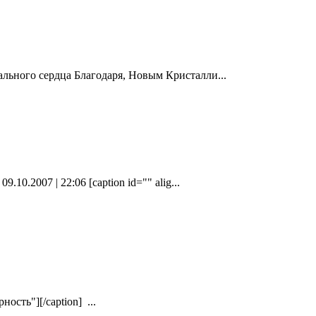
льного сердца Благодаря, Новым Кристалли...
0.2007 | 22:06 [caption id="" alig...
ость"][/caption] ...