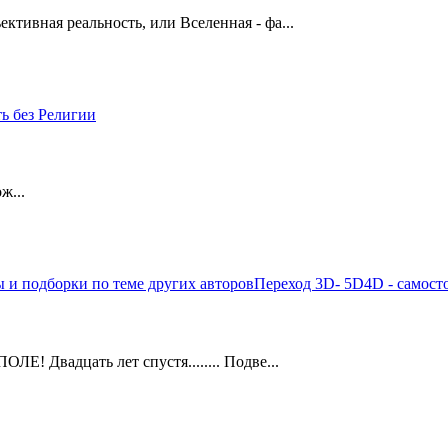
тивная реальность, или Вселенная - фа...
ь без Религии
ж...
ы и подборки по теме других авторов
Переход 3D- 5D
4D - самост
! Двадцать лет спустя........ Подве...