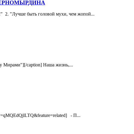
 ЧЕРНОМЫРДИНА
2. "Лучше быть головой мухи, чем жопой...
у Мирами"][/caption] Наша жизнь,...
v=qMQEdQjlLTQ&feature=related] - П...