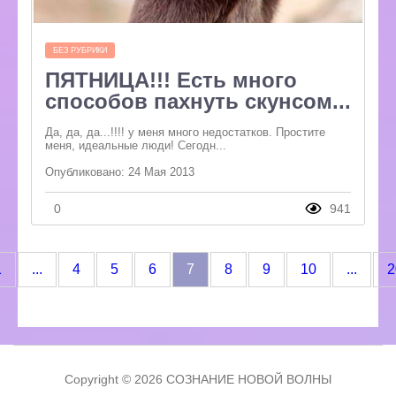
БЕЗ РУБРИКИ
ПЯТНИЦА!!! Есть много
способов пахнуть скунсом...
Да, да, да...!!!! у меня много недостатков. Простите
меня, идеальные люди! Сегодн...
Опубликовано: 24 Мая 2013
0
941
(current)
1
...
4
5
6
7
8
9
10
...
2
Copyright © 2026 СОЗНАНИЕ НОВОЙ ВОЛНЫ