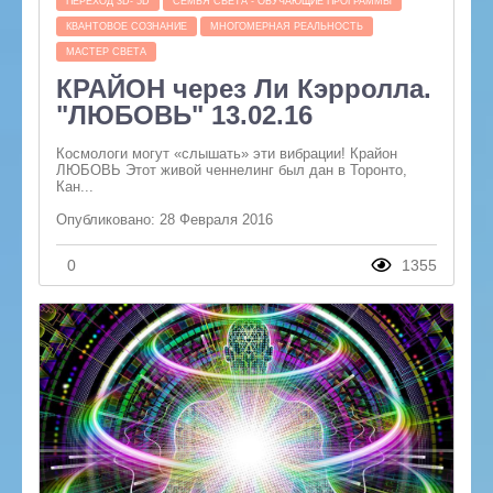
ПЕРЕХОД 3D- 5D
СЕМЬЯ СВЕТА - ОБУЧАЮЩИЕ ПРОГРАММЫ
КВАНТОВОЕ СОЗНАНИЕ
МНОГОМЕРНАЯ РЕАЛЬНОСТЬ
МАСТЕР СВЕТА
КРАЙОН через Ли Кэрролла.
"ЛЮБОВЬ" 13.02.16
Космологи могут «слышать» эти вибрации! Крайон
ЛЮБОВЬ Этот живой ченнелинг был дан в Торонто,
Кан...
Опубликовано: 28 Февраля 2016
0
1355