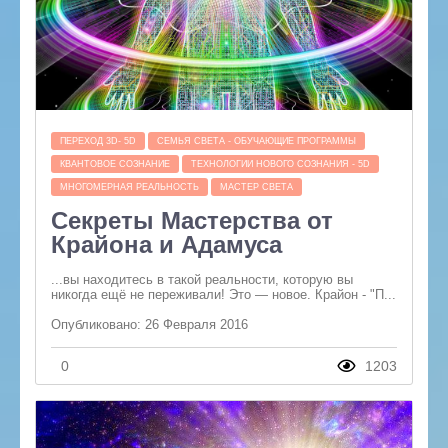
ПЕРЕХОД 3D- 5D
СЕМЬЯ СВЕТА - ОБУЧАЮЩИЕ ПРОГРАММЫ
КВАНТОВОЕ СОЗНАНИЕ
ТЕХНОЛОГИИ НОВОГО СОЗНАНИЯ - 5D
МНОГОМЕРНАЯ РЕАЛЬНОСТЬ
МАСТЕР СВЕТА
Секреты Мастерства от
Крайона и Адамуса
...вы находитесь в такой реальности, которую вы
никогда ещё не переживали! Это — новое. Крайон - "П...
Опубликовано: 26 Февраля 2016
0
1203