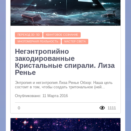
ПЕРЕХОД 3D- 5D
КВАНТОВОЕ СОЗНАНИЕ
МНОГОМЕРНАЯ РЕАЛЬНОСТЬ
МАСТЕР СВЕТА
Негэнтропийно
закодированные
Кристальные спирали. Лиза
Ренье
Энтропия и негэнтропия Лиза Ренье Обзор: Наша цель
состоит в том, чтобы создать тритональное (ней...
Опубликовано: 11 Марта 2016
0
1111