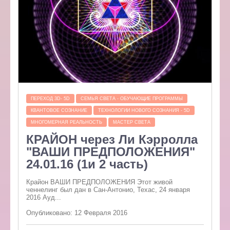
ПЕРЕХОД 3D- 5D
СЕМЬЯ СВЕТА - ОБУЧАЮЩИЕ ПРОГРАММЫ
КВАНТОВОЕ СОЗНАНИЕ
ТЕХНОЛОГИИ НОВОГО СОЗНАНИЯ - 5D
МНОГОМЕРНАЯ РЕАЛЬНОСТЬ
МАСТЕР СВЕТА
КРАЙОН через Ли Кэрролла
"ВАШИ ПРЕДПОЛОЖЕНИЯ"
24.01.16 (1и 2 часть)
Крайон ВАШИ ПРЕДПОЛОЖЕНИЯ Этот живой
ченнелинг был дан в Сан-Антонио, Техас, 24 января
2016 Ауд...
Опубликовано: 12 Февраля 2016