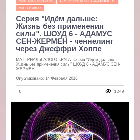
КВАНТОВОЕ СОЗНАНИЕ
ТЕХНОЛОГИИ НОВОГО СОЗНАНИЯ - 5D
МАСТЕР СВЕТА
Серия "Идём дальше:
Жизнь без применения
силы". ШОУД 6 - АДАМУС
СЕН-ЖЕРМЕН - ченнелинг
через Джеффри Хоппе
МАТЕРИАЛЫ АЛОГО КРУГА Серия "Идём дальше:
Жизнь без применения силы" ШОУД 6 - АДАМУС СЕН-
ЖЕРМЕН...
Опубликовано: 14 Февраля 2016
0
1249