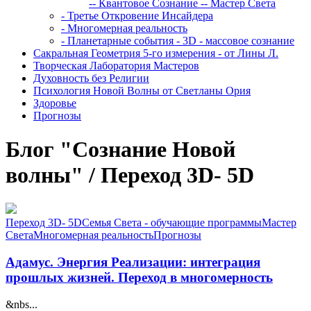
-- Квантовое Сознание
-- Мастер Света
- Третье Откровение Инсайдера
- Многомерная реальность
- Планетарные события - 3D - массовое сознание
Сакральная Геометрия 5-го измерения - от Лины Л.
Творческая Лаборатория Мастеров
Духовность без Религии
Психология Новой Волны от Светланы Ория
Здоровье
Прогнозы
Блог "Сознание Новой
волны" / Переход 3D- 5D
Переход 3D- 5D
Семья Света - обучающие программы
Мастер
Света
Многомерная реальность
Прогнозы
Адамус. Энергия Реализации: интеграция
прошлых жизней. Переход в многомерность
&nbs...