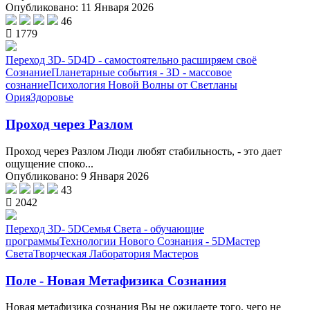
Опубликовано: 11 Января 2026
46
1779
Переход 3D- 5D
4D - самостоятельно расширяем своё
Сознание
Планетарные события - 3D - массовое
сознание
Психология Новой Волны от Светланы
Ория
Здоровье
Проход через Разлом
Проход через Разлом Люди любят стабильность, - это дает
ощущение споко...
Опубликовано: 9 Января 2026
43
2042
Переход 3D- 5D
Семья Света - обучающие
программы
Технологии Нового Сознания - 5D
Мастер
Света
Творческая Лаборатория Мастеров
Поле - Новая Метафизика Сознания
Новая метафизика сознания Вы не ожидаете того, чего не