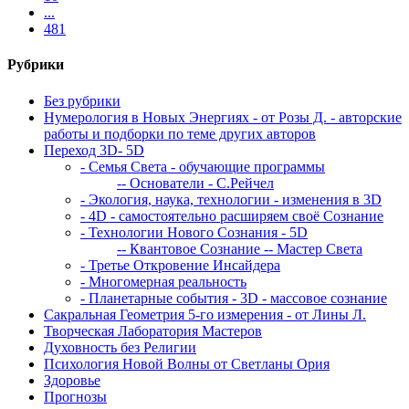
...
481
Рубрики
Без рубрики
Нумерология в Новых Энергиях - от Розы Д. - авторские
работы и подборки по теме других авторов
Переход 3D- 5D
- Семья Света - обучающие программы
-- Основатели - С.Рейчел
- Экология, наука, технологии - изменения в 3D
- 4D - самостоятельно расширяем своё Сознание
- Технологии Нового Сознания - 5D
-- Квантовое Сознание
-- Мастер Света
- Третье Откровение Инсайдера
- Многомерная реальность
- Планетарные события - 3D - массовое сознание
Сакральная Геометрия 5-го измерения - от Лины Л.
Творческая Лаборатория Мастеров
Духовность без Религии
Психология Новой Волны от Светланы Ория
Здоровье
Прогнозы