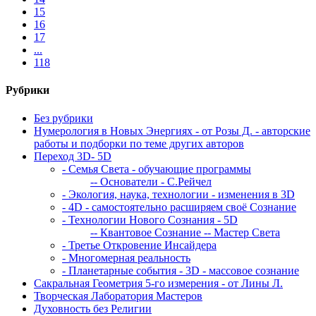
15
16
17
...
118
Рубрики
Без рубрики
Нумерология в Новых Энергиях - от Розы Д. - авторские
работы и подборки по теме других авторов
Переход 3D- 5D
- Семья Света - обучающие программы
-- Основатели - С.Рейчел
- Экология, наука, технологии - изменения в 3D
- 4D - самостоятельно расширяем своё Сознание
- Технологии Нового Сознания - 5D
-- Квантовое Сознание
-- Мастер Света
- Третье Откровение Инсайдера
- Многомерная реальность
- Планетарные события - 3D - массовое сознание
Сакральная Геометрия 5-го измерения - от Лины Л.
Творческая Лаборатория Мастеров
Духовность без Религии