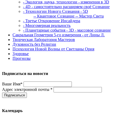
- Экология, наука, технологии - изменения в 3D
- 4D - самостоятельно расширяем своё Сознание
- Технологии Нового Сознания - 5D
-- Квантовое Сознание
-- Мастер Света
- Третье Откровение Инсайдера
- Многомерная реальность
- Планетарные события - 3D - массовое сознание
Сакральная Геометрия 5-го измерения - от Лины Л.
Творческая Лаборатория Мастеров
Духовность без Религии
Психология Новой Волны от Светланы Ория
Здоровье
Прогнозы
Подписаться на новости
Ваше Имя*
Адрес электронной почты *
Подписаться
Календарь