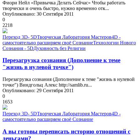
Фиори Нейл «Привычка Делать Сейчас» Чтобы работать
творчески и очень быстро, нужно временно отк...
Опубликовано: 30 Сентября 2011
0
2218
Переход 3D- 5D
Творческая Лаборатория Мастеров
4D -
самостоятельно расширяем своё Сознание
Технологии Нового
Сознания - 5D
Духовность без Религии
Перезагрузка сознания (Дополнение к теме
"жизнь в нулевой точке")
Перезагрузка сознания (Дополнение к теме "жизнь в нулевой
точке") Виндгольц Алекс http://samlib.ru...
Опубликовано: 29 Сентября 2011
0
1653
Переход 3D- 5D
Творческая Лаборатория Мастеров
4D -
самостоятельно расширяем своё Сознание
А вы готовы переписать историю отношений с
деньгами?