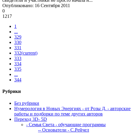
свидетели и участники не просто начала н...
Опубликовано: 16 Сентября 2011
0
1217
1
...
329
330
331
332
(current)
333
334
335
...
344
Рубрики
Без рубрики
Нумерология в Новых Энергиях - от Розы Д. - авторские
работы и подборки по теме других авторов
Переход 3D- 5D
- Семья Света - обучающие программы
-- Основатели - С.Рейчел