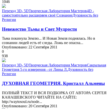
1046
Переход 3D- 5D
Творческая Лаборатория Мастеров
4D -
самостоятельно расширяем своё Сознание
Духовность без
Религии
Невежество Тьмы и Свет Мудрости
Тьма покинула Землю... И Новая Земля поднялась. Но в
сознании людей есть её следы. Ложь не опасна...
Опубликовано: 22 Сентября 2011
0
938
Переход 3D- 5D
Творческая Лаборатория Мастеров
Сакральная
Геометрия 5-го измерения - от Лины Л.
Духовность без
Религии
ДУХОВНАЯ ГЕОМЕТРИЯ. Кристалл Альмены
ПОЛНЫЙ ТЕКСТ И ВСЯ ПОДБОРКА ОТ АВТОРА СЕРГЕЯ
КАНАШЕВСКОГО ЧИТАЙТЕ НА САЙТЕ:
http://waytosoul.ru/node...
Опубликовано: 20 Сентября 2011