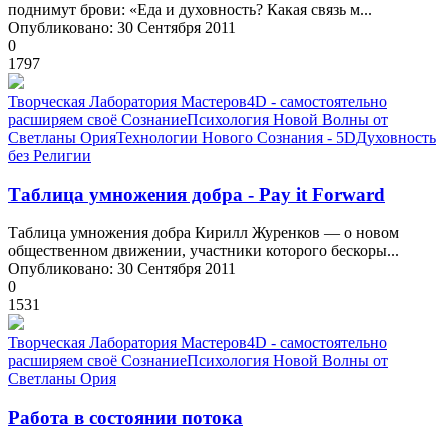
поднимут брови: «Еда и духовность? Какая связь м...
Опубликовано: 30 Сентября 2011
0
1797
Творческая Лаборатория Мастеров
4D - самостоятельно
расширяем своё Сознание
Психология Новой Волны от
Светланы Ория
Технологии Нового Сознания - 5D
Духовность
без Религии
Таблица умножения добра - Pay it Forward
Таблица умножения добра Кирилл Журенков — о новом
общественном движении, участники которого бескоры...
Опубликовано: 30 Сентября 2011
0
1531
Творческая Лаборатория Мастеров
4D - самостоятельно
расширяем своё Сознание
Психология Новой Волны от
Светланы Ория
Работа в состоянии потока