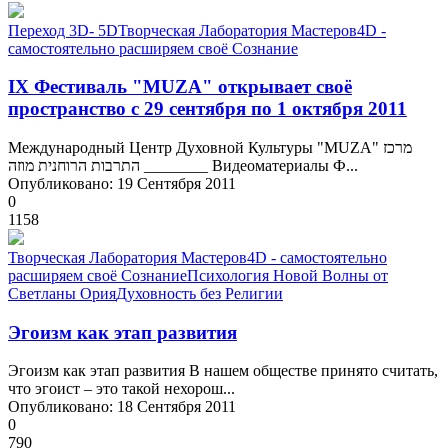
Переход 3D- 5D
Творческая Лаборатория Мастеров
4D -
самостоятельно расширяем своё Сознание
IX Фестиваль "MUZA" открывает своё
пространство с 29 сентября по 1 октября 2011
Международный Центр Духовной Культуры "MUZA" מרכז
התרבות הרוחנית מוזה ________ Видеоматериалы Ф...
Опубликовано: 19 Сентября 2011
0
1158
Творческая Лаборатория Мастеров
4D - самостоятельно
расширяем своё Сознание
Психология Новой Волны от
Светланы Ория
Духовность без Религии
Эгоизм как этап развития
Эгоизм как этап развития В нашем обществе принято считать,
что эгоист – это такой нехорош...
Опубликовано: 18 Сентября 2011
0
790