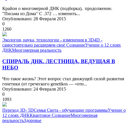
Крайон о многомерной ДНК (подборка), продолжение.
"Письма из Дома" С .372 … изменить...
Опубликовано: 28 Февраля 2015
0
1260
Экология, наука, технологии - изменения в 3D
4D -
самостоятельно расширяем своё Сознание
Учение о 12 слоях
ДНК
Многомерная реальность
СПИРАЛЬ ДНК. ЛЕСТНИЦА, ВЕДУЩАЯ В
НЕБО
Что такое жизнь? Этот вопрос стал движущей силой развития
генетики (от греческого genetikos — «отн...
Опубликовано: 24 Февраля 2015
0
1093
Переход 3D- 5D
Семья Света - обучающие программы
Учение о
12 слоях ДНК
Квантовое Сознание
Многомерная
реальность
Здоровье