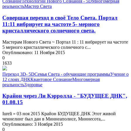
Сознание
Технологии Нового Сознания - 5D
Многомерная
реальность
Мастер Света
Совершая переход в своё Тело Света. Портал
11:11 вибрирует на частоте 5- мерного
кристаллического солнечного света.
Мастерам Нового Света ~ Портал 11 : 11 вибрирует на частоте
5 мерного кристаллического солнечного с...
Опубликовано: 11 Ноября 2015
0
1633
Переход 3D- 5D
Семья Света - обучающие программы
Учение о
12 слоях ДНК
Квантовое Сознание
Многомерная
реальность
Здоровье
Крайон через Ли Кэрролла - "БУДУЩЕЕ ДНК",
01.08.15
Iureli » 03 ноя 2015 Крайон БУДУЩЕЕ ДНК Этот живой
ченнелинг был дан в Миннеаполисе, Миннесота,...
Опубликовано: 3 Ноября 2015
0