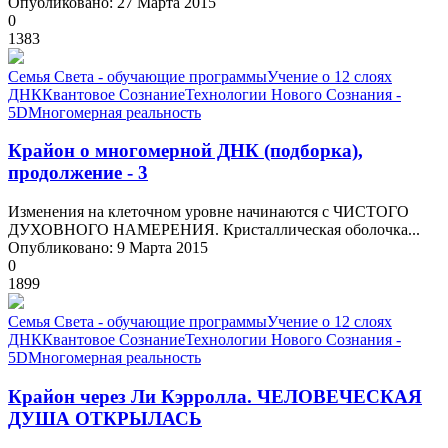
Опубликовано: 27 Марта 2015
0
1383
Семья Света - обучающие программы
Учение о 12 слоях
ДНК
Квантовое Сознание
Технологии Нового Сознания -
5D
Многомерная реальность
Крайон о многомерной ДНК (подборка),
продолжение - 3
Изменения на клеточном уровне начинаются с ЧИСТОГО
ДУХОВНОГО НАМЕРЕНИЯ. Кристаллическая оболочка...
Опубликовано: 9 Марта 2015
0
1899
Семья Света - обучающие программы
Учение о 12 слоях
ДНК
Квантовое Сознание
Технологии Нового Сознания -
5D
Многомерная реальность
Крайон через Ли Кэрролла. ЧЕЛОВЕЧЕСКАЯ
ДУША ОТКРЫЛАСЬ