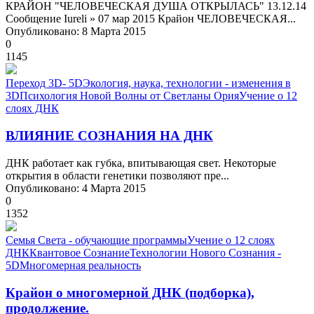
КРАЙОН "ЧЕЛОВЕЧЕСКАЯ ДУША ОТКРЫЛАСЬ" 13.12.14
Сообщение Iureli » 07 мар 2015 Крайон ЧЕЛОВЕЧЕСКАЯ...
Опубликовано: 8 Марта 2015
0
1145
Переход 3D- 5D
Экология, наука, технологии - изменения в
3D
Психология Новой Волны от Светланы Ория
Учение о 12
слоях ДНК
ВЛИЯНИЕ СОЗНАНИЯ НА ДНК
ДНК работает как губка, впитывающая свет. Некоторые
открытия в области генетики позволяют пре...
Опубликовано: 4 Марта 2015
0
1352
Семья Света - обучающие программы
Учение о 12 слоях
ДНК
Квантовое Сознание
Технологии Нового Сознания -
5D
Многомерная реальность
Крайон о многомерной ДНК (подборка),
продолжение.