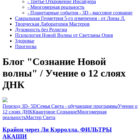
- Третье Откровение Инсайдера
- Многомерная реальность
- Планетарные события - 3D - массовое сознание
Сакральная Геометрия 5-го измерения - от Лины Л.
Творческая Лаборатория Мастеров
Духовность без Религии
Психология Новой Волны от Светланы Ория
Здоровье
Прогнозы
Блог "Сознание Новой
волны" / Учение о 12 слоях
ДНК
Переход 3D- 5D
Семья Света - обучающие программы
Учение о
12 слоях ДНК
Квантовое Сознание
Многомерная
реальность
Мастер Света
Крайон через Ли Кэрролла. ФИЛЬТРЫ
АКАШИ