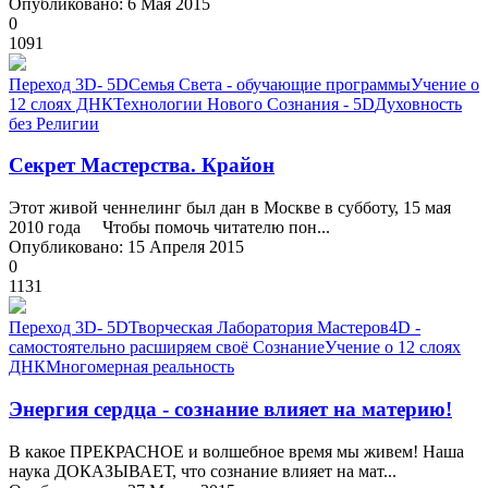
Опубликовано: 6 Мая 2015
0
1091
Переход 3D- 5D
Семья Света - обучающие программы
Учение о
12 слоях ДНК
Технологии Нового Сознания - 5D
Духовность
без Религии
Секрет Мастерства. Крайон
Этот живой ченнелинг был дан в Москве в субботу, 15 мая
2010 года Чтобы помочь читателю пон...
Опубликовано: 15 Апреля 2015
0
1131
Переход 3D- 5D
Творческая Лаборатория Мастеров
4D -
самостоятельно расширяем своё Сознание
Учение о 12 слоях
ДНК
Многомерная реальность
Энергия сердца - сознание влияет на материю!
В какое ПРЕКРАСНОЕ и волшебное время мы живем! Наша
наука ДОКАЗЫВАЕТ, что сознание влияет на мат...