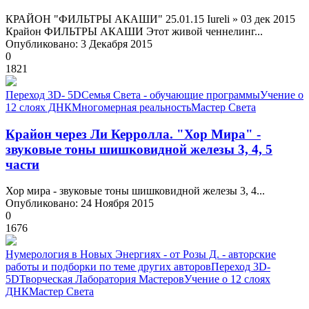
КРАЙОН "ФИЛЬТРЫ АКАШИ" 25.01.15 Iureli » 03 дек 2015
Крайон ФИЛЬТРЫ АКАШИ Этот живой ченнелинг...
Опубликовано: 3 Декабря 2015
0
1821
Переход 3D- 5D
Семья Света - обучающие программы
Учение о
12 слоях ДНК
Многомерная реальность
Мастер Света
Крайон через Ли Керролла. "Хор Мира" -
звуковые тоны шишковидной железы 3, 4, 5
части
Хор мира - звуковые тоны шишковидной железы 3, 4...
Опубликовано: 24 Ноября 2015
0
1676
Нумерология в Новых Энергиях - от Розы Д. - авторские
работы и подборки по теме других авторов
Переход 3D-
5D
Творческая Лаборатория Мастеров
Учение о 12 слоях
ДНК
Мастер Света