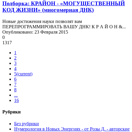
Подборка: КРАЙОН - «МОГУЩЕСТВЕННЫЙ
КОД ЖИЗНИ» (многомерная ДНК)
Новые достижения науки позволят вам
ПЕРЕПРОГРАММИРОВАТЬ ВАШУ ДНК! К Р А Й О Н &...
Опубликовано: 23 Февраля 2015
0
1317
1
2
3
4
5
(current)
6
7
8
...
16
Рубрики
Без рубрики
Нумерология в Новых Энергиях - от Розы Д. - авторские