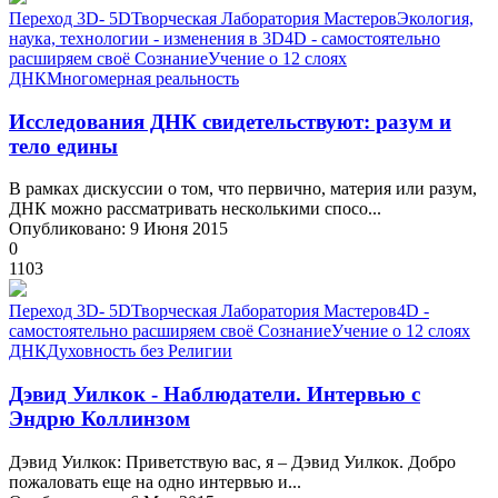
Переход 3D- 5D
Творческая Лаборатория Мастеров
Экология,
наука, технологии - изменения в 3D
4D - самостоятельно
расширяем своё Сознание
Учение о 12 слоях
ДНК
Многомерная реальность
Исследования ДНК свидетельствуют: разум и
тело едины
В рамках дискуссии о том, что первично, материя или разум,
ДНК можно рассматривать несколькими спосо...
Опубликовано: 9 Июня 2015
0
1103
Переход 3D- 5D
Творческая Лаборатория Мастеров
4D -
самостоятельно расширяем своё Сознание
Учение о 12 слоях
ДНК
Духовность без Религии
Дэвид Уилкок - Наблюдатели. Интервью с
Эндрю Коллинзом
Дэвид Уилкок: Приветствую вас, я – Дэвид Уилкок. Добро
пожаловать еще на одно интервью и...