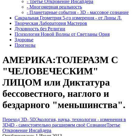
- Третье Откровение Инсайдера
- Многомерная реальность
- Планетарные события - 3D - массовое сознание
Сакральная Геометрия 5-го измерения - от Лины Л.
Творческая Лаборатория Мастеров
Духовность без Религии
Психология Новой Волны от Светланы Ория
Здоровье
Прогнозы
АМЕРИКА:ТОЛЕРАЗМ С
"ЧЕЛОВЕЧЕСКИМ"
ЛИЦОМ или Диктатура
бессовестного, наглого и
бездарного "меньшинства".
Переход 3D- 5D
Экология, наука, технологии - изменения в
3D
4D - самостоятельно расширяем своё Сознание
Третье
Откровение Инсайдера
Опубликовано: 1 Июля 2013