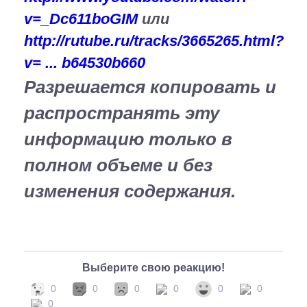
v=_Dc611boGIM
или
http://rutube.ru/tracks/3665265.html?
v= ... b64530b660
Разрешается копировать и
распространять эту
информацию только в
полном объеме и без
изменения содержания.
Выберите свою реакцию!
0
0
0
0
0
0
0