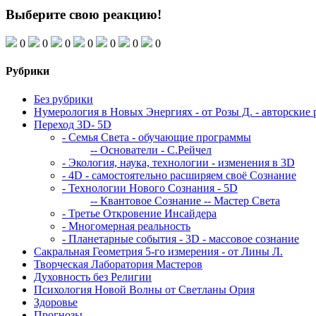
Выберите свою реакцию!
0
0
0
0
0
0
0
Рубрики
Без рубрики
Нумерология в Новых Энергиях - от Розы Д. - авторские 
Переход 3D- 5D
- Семья Света - обучающие программы
-- Основатели - С.Рейчел
- Экология, наука, технологии - изменения в 3D
- 4D - самостоятельно расширяем своё Сознание
- Технологии Нового Сознания - 5D
-- Квантовое Сознание
-- Мастер Света
- Третье Откровение Инсайдера
- Многомерная реальность
- Планетарные события - 3D - массовое сознание
Сакральная Геометрия 5-го измерения - от Лины Л.
Творческая Лаборатория Мастеров
Духовность без Религии
Психология Новой Волны от Светланы Ория
Здоровье
Прогнозы