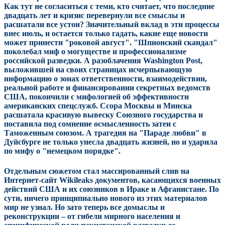
Как тут не согласиться с теми, кто считает, что последние
двадцать лет и кризис перевернули все смыслы и
расшатали все устои? Значительный вклад в эти процессы
внес июль, и остается только гадать, какие еще новости
может принести "роковой август". "Шпионский скандал"
поколебал миф о могуществе и профессионализме
российской разведки. А разоблачения Washington Post,
выложившей на своих страницах исчерпывающую
информацию о зонах ответственности, взаимодействии,
реальной работе и финансировании секретных ведомств
США, покончили с мифологией об эффективности
американских спецслужб. Ссора Москвы и Минска
расшатала красивую вывеску Союзного государства и
поставила под сомнение осмысленность затеи с
Таможенным союзом. А трагедия на "Параде любви" в
Дуйсбурге не только унесла двадцать жизней, но и ударила
по мифу о "немецком порядке".
Отдельным сюжетом стал массированный слив на
Интернет-сайт Wikileaks документов, касающихся военных
действий США и их союзников в Ираке и Афганистане. По
сути, ничего принципиально нового из этих материалов
мир не узнал. Но зато теперь все домыслы и
реконструкции – от гибели мирного населения и