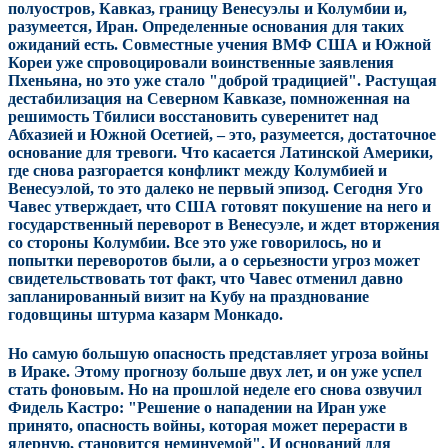
полуостров, Кавказ, границу Венесуэлы и Колумбии и,
разумеется, Иран. Определенные основания для таких
ожиданий есть. Совместные учения ВМФ США и Южной
Кореи уже спровоцировали воинственные заявления
Пхеньяна, но это уже стало "доброй традицией". Растущая
дестабилизация на Северном Кавказе, помноженная на
решимость Тбилиси восстановить суверенитет над
Абхазией и Южной Осетией, – это, разумеется, достаточное
основание для тревоги. Что касается Латинской Америки,
где снова разгорается конфликт между Колумбией и
Венесуэлой, то это далеко не первый эпизод. Сегодня Уго
Чавес утверждает, что США готовят покушение на него и
государственный переворот в Венесуэле, и ждет вторжения
со стороны Колумбии. Все это уже говорилось, но и
попытки переворотов были, а о серьезности угроз может
свидетельствовать тот факт, что Чавес отменил давно
запланированный визит на Кубу на празднование
годовщины штурма казарм Монкадо.
Но самую большую опасность представляет угроза войны
в Ираке. Этому прогнозу больше двух лет, и он уже успел
стать фоновым. Но на прошлой неделе его снова озвучил
Фидель Кастро: "Решение о нападении на Иран уже
принято, опасность войны, которая может перерасти в
ядерную, становится неминуемой". И оснований для