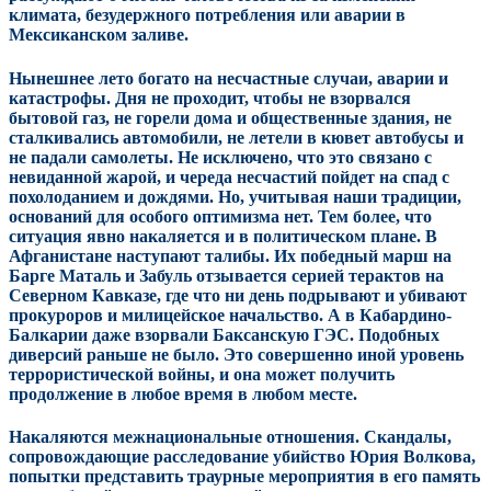
климата, безудержного потребления или аварии в
Мексиканском заливе.
Нынешнее лето богато на несчастные случаи, аварии и
катастрофы. Дня не проходит, чтобы не взорвался
бытовой газ, не горели дома и общественные здания, не
сталкивались автомобили, не летели в кювет автобусы и
не падали самолеты. Не исключено, что это связано с
невиданной жарой, и череда несчастий пойдет на спад с
похолоданием и дождями. Но, учитывая наши традиции,
оснований для особого оптимизма нет. Тем более, что
ситуация явно накаляется и в политическом плане. В
Афганистане наступают талибы. Их победный марш на
Барге Маталь и Забуль отзывается серией терактов на
Северном Кавказе, где что ни день подрывают и убивают
прокуроров и милицейское начальство. А в Кабардино-
Балкарии даже взорвали Баксанскую ГЭС. Подобных
диверсий раньше не было. Это совершенно иной уровень
террористической войны, и она может получить
продолжение в любое время в любом месте.
Накаляются межнациональные отношения. Скандалы,
сопровождающие расследование убийство Юрия Волкова,
попытки представить траурные мероприятия в его память