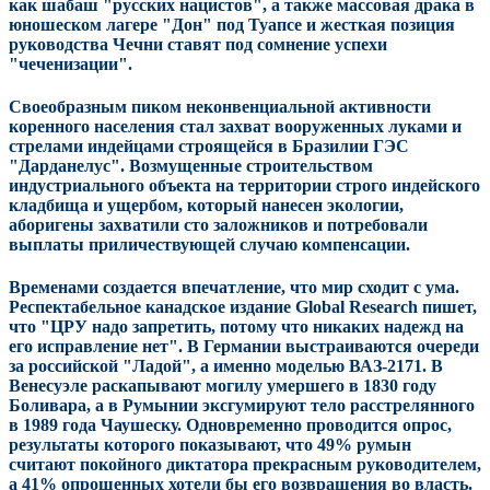
как шабаш "русских нацистов", а также массовая драка в
юношеском лагере "Дон" под Туапсе и жесткая позиция
руководства Чечни ставят под сомнение успехи
"чеченизации".
Своеобразным пиком неконвенциальной активности
коренного населения стал захват вооруженных луками и
стрелами индейцами строящейся в Бразилии ГЭС
"Дарданелус". Возмущенные строительством
индустриального объекта на территории строго индейского
кладбища и ущербом, который нанесен экологии,
аборигены захватили сто заложников и потребовали
выплаты приличествующей случаю компенсации.
Временами создается впечатление, что мир сходит с ума.
Респектабельное канадское издание Global Research пишет,
что "ЦРУ надо запретить, потому что никаких надежд на
его исправление нет". В Германии выстраиваются очереди
за российской "Ладой", а именно моделью ВАЗ-2171. В
Венесуэле раскапывают могилу умершего в 1830 году
Боливара, а в Румынии эксгумируют тело расстрелянного
в 1989 года Чаушеску. Одновременно проводится опрос,
результаты которого показывают, что 49% румын
считают покойного диктатора прекрасным руководителем,
а 41% опрошенных хотели бы его возвращения во власть.