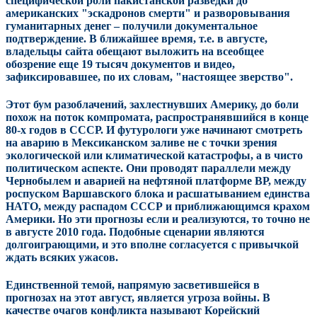
специфической роли пакистанской разведки до
американских "эскадронов смерти" и разворовывания
гуманитарных денег – получили документальное
подтверждение. В ближайшее время, т.е. в августе,
владельцы сайта обещают выложить на всеобщее
обозрение еще 19 тысяч документов и видео,
зафиксировавшее, по их словам, "настоящее зверство".
Этот бум разоблачений, захлестнувших Америку, до боли
похож на поток компромата, распространявшийся в конце
80-х годов в СССР. И футурологи уже начинают смотреть
на аварию в Мексиканском заливе не с точки зрения
экологической или климатической катастрофы, а в чисто
политическом аспекте. Они проводят параллели между
Чернобылем и аварией на нефтяной платформе ВР, между
роспуском Варшавского блока и расшатыванием единства
НАТО, между распадом СССР и приближающимся крахом
Америки. Но эти прогнозы если и реализуются, то точно не
в августе 2010 года. Подобные сценарии являются
долгоиграющими, и это вполне согласуется с привычкой
ждать всяких ужасов.
Единственной темой, напрямую засветившейся в
прогнозах на этот август, является угроза войны. В
качестве очагов конфликта называют Корейский