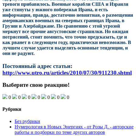
тревоги прибавилось. Военные корабли США и Израиля
уже стянуты у южного побережья Ирана, и есть
информация, правда, достаточно невнятная, о размещении
американских военных на северных границах Ирана, в
Грузии и Азербайджане. По сравнению с этой угрозой
меркнут все прочие августовские страшилки. Но ожидая
потрясений, стоит помнить, что точно предсказать, где и
как рванет в следующем году, практически невозможно. В
лучшем случае удается выделить основные тенденции, и
они не радуют.
Постоянный адрес статьи
:
http://www.utro.ru/articles/2010/07/30/911230.shtml
Выберите свою реакцию!
0
0
0
0
0
0
0
Рубрики
Без рубрики
Нумерология в Новых Энергиях - от Розы Д. - авторские
работы и подборки по теме других авторов