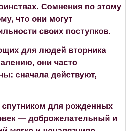
оинствах. Сомнения по этому
му, что они могут
вильности своих поступков.
ющих для людей вторника
алению, они часто
ы: сначала действуют,
м спутником для рожденных
ловек — доброжелательный и
й мягко и ненавязчиво