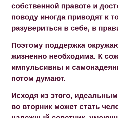
собственной правоте и дост
поводу иногда приводят к то
разувериться в себе, в пра
Поэтому поддержка окружа
жизненно необходима. К сож
импульсивны и самонадеянн
потом думают.
Исходя из этого, идеальны
во вторник может стать че
надежный советчик, умеющи