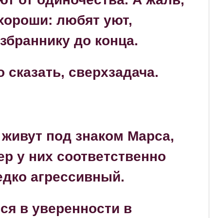
хороши: любят уют,
збраннику до конца.
 сказать, сверхзадача.
 живут под знаком Марса,
ер у них соответственно
едко агрессивный.
ся в уверенности в