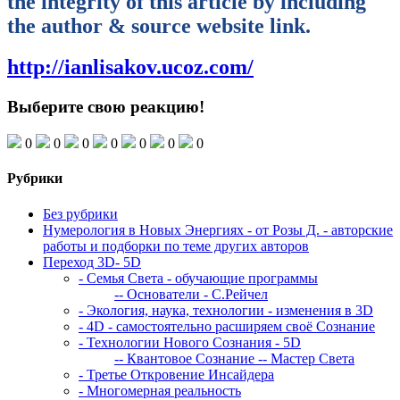
the integrity of this article by including
the author & source website link.
http://ianlisakov.ucoz.com/
Выберите свою реакцию!
0
0
0
0
0
0
0
Рубрики
Без рубрики
Нумерология в Новых Энергиях - от Розы Д. - авторские
работы и подборки по теме других авторов
Переход 3D- 5D
- Семья Света - обучающие программы
-- Основатели - С.Рейчел
- Экология, наука, технологии - изменения в 3D
- 4D - самостоятельно расширяем своё Сознание
- Технологии Нового Сознания - 5D
-- Квантовое Сознание
-- Мастер Света
- Третье Откровение Инсайдера
- Многомерная реальность