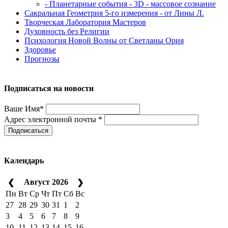
- Планетарные события - 3D - массовое сознание
Сакральная Геометрия 5-го измерения - от Лины Л.
Творческая Лаборатория Мастеров
Духовность без Религии
Психология Новой Волны от Светланы Ория
Здоровье
Прогнозы
Подписаться на новости
Ваше Имя*
Адрес электронной почты *
Подписаться
Календарь
Август 2026
❮
❯
Пн
Вт
Ср
Чт
Пт
Сб
Вс
27
28
29
30
31
1
2
3
4
5
6
7
8
9
10
11
12
13
14
15
16