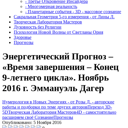
- Третье Откровение Инсайдера
- Многомерная реальность
- Планетарные события - 3D - массовое сознание
Сакральная Геометрия 5-го измерения - от Лины Л.
Творческая Лаборатория Мастеров
Духовность без Религии
Психология Новой Волны от Светланы Ория
Здоровье
Прогнозы
Энергетический Прогноз –
«Время завершения – Конец
9-летнего цикла». Ноябрь
2016 г. Эммануэль Дагер
Нумерология в Новых Энергиях - от Розы Д. - авторские
работы и подборки по теме других авторов
Переход 3D-
5D
Творческая Лаборатория Мастеров
4D - самостоятельно
расширяем своё Сознание
Прогнозы
Опубликовано: 5 Ноября 2016