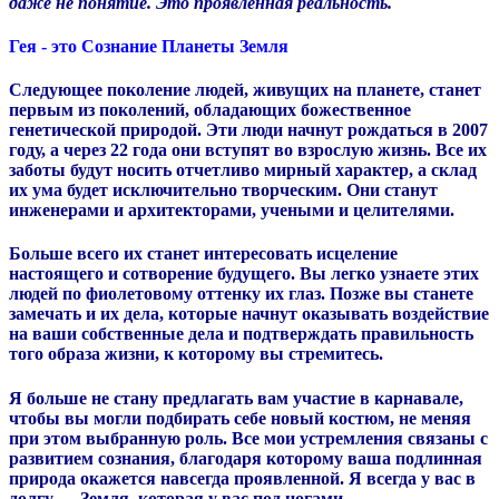
даже не понятие. Это проявленная реальность.
Гея - это Сознание Планеты Земля
Следующее поколение людей, живущих на планете, станет
первым из поколений, обладающих божественное
генетической природой. Эти люди начнут рождаться в 2007
году, а через 22 года они вступят во взрослую жизнь. Все их
заботы будут носить отчетливо мирный характер, а склад
их ума будет исключительно творческим. Они станут
инженерами и архитекторами, учеными и целителями.
Больше всего их станет интересовать исцеление
настоящего и сотворение будущего. Вы легко узнаете этих
людей по фиолетовому оттенку их глаз. Позже вы станете
замечать и их дела, которые начнут оказывать воздействие
на ваши собственные дела и подтверждать правильность
того образа жизни, к которому вы стремитесь.
Я больше не стану предлагать вам участие в карнавале,
чтобы вы могли подбирать себе новый костюм, не меняя
при этом выбранную роль. Все мои устремления связаны с
развитием сознания, благодаря которому ваша подлинная
природа окажется навсегда проявленной. Я всегда у вас в
долгу — Земля, которая у вас под ногами.