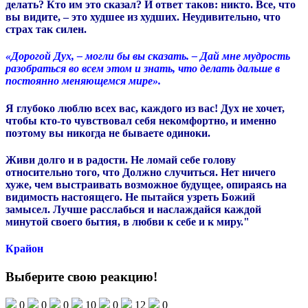
делать? Кто им это сказал? И ответ таков: никто. Все, что
вы видите, – это худшее из худших. Неудивительно, что
страх так силен.
«Дорогой Дух, – могли бы вы сказать. – Дай мне мудрость
разобраться во всем этом и знать, что делать дальше в
постоянно меняющемся мире».
Я глубоко люблю всех вас, каждого из вас! Дух не хочет,
чтобы кто-то чувствовал себя некомфортно, и именно
поэтому вы никогда не бываете одиноки.
Живи долго и в радости. Не ломай себе голову
относительно того, что Должно случиться. Нет ничего
хуже, чем выстраивать возможное будущее, опираясь на
видимость настоящего.
Не пытайся узреть Божий
замысел. Лучше расслабься и наслаждайся каждой
минутой своего бытия, в любви к себе и к миру."
Крайон
Выберите свою реакцию!
0
0
0
10
0
12
0