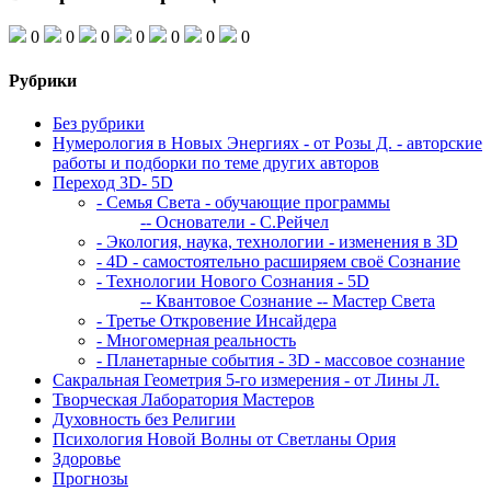
0
0
0
0
0
0
0
Рубрики
Без рубрики
Нумерология в Новых Энергиях - от Розы Д. - авторские
работы и подборки по теме других авторов
Переход 3D- 5D
- Семья Света - обучающие программы
-- Основатели - С.Рейчел
- Экология, наука, технологии - изменения в 3D
- 4D - самостоятельно расширяем своё Сознание
- Технологии Нового Сознания - 5D
-- Квантовое Сознание
-- Мастер Света
- Третье Откровение Инсайдера
- Многомерная реальность
- Планетарные события - 3D - массовое сознание
Сакральная Геометрия 5-го измерения - от Лины Л.
Творческая Лаборатория Мастеров
Духовность без Религии
Психология Новой Волны от Светланы Ория
Здоровье
Прогнозы