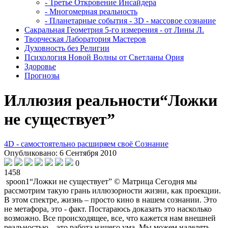
- Третье Откровение Инсайдера
- Многомерная реальность
- Планетарные события - 3D - массовое сознание
Сакральная Геометрия 5-го измерения - от Лины Л.
Творческая Лаборатория Мастеров
Духовность без Религии
Психология Новой Волны от Светланы Ория
Здоровье
Прогнозы
Иллюзия реальности“Ложки
не существует”
4D - самостоятельно расширяем своё Сознание
Опубликовано: 6 Сентября 2010
0
1458
spoon1“Ложки не существует” © Матрица Сегодня мы
рассмотрим такую грань иллюзорности жизни, как проекции.
В этом спектре, жизнь – просто кино в нашем сознании. Это
не метафора, это - факт. Постараюсь доказать это насколько
возможно. Все происходящее, все, что кажется нам внешней
реальностью – это работа нашего ума. Мы можем наделять