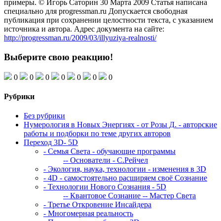
примеры. © Игорь Саторин 30 Марта 2009 Статья написана
специально для progressman.ru Допускается свободная
публикация при сохранении целостности текста, с указанием
источника и автора. Адрес документа на сайте:
http://progressman.ru/2009/03/illyuziya-realnosti/
Выберите свою реакцию!
0
0
0
0
0
0
0
Рубрики
Без рубрики
Нумерология в Новых Энергиях - от Розы Д. - авторские
работы и подборки по теме других авторов
Переход 3D- 5D
- Семья Света - обучающие программы
-- Основатели - С.Рейчел
- Экология, наука, технологии - изменения в 3D
- 4D - самостоятельно расширяем своё Сознание
- Технологии Нового Сознания - 5D
-- Квантовое Сознание
-- Мастер Света
- Третье Откровение Инсайдера
- Многомерная реальность