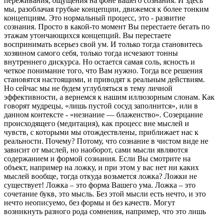
переживания, ощущения на фоне вашего сознания. И здесь
мы, разоблачая грубые концепции, движемся к более тонким
концепциям. Это нормальный процесс, это - развитие
сознания. Просто в какой-то момент Вы перестаете бегать по
этажам утончающихся концепций. Вы перестаете
воспринимать всерьез свой ум. И только тогда становитесь
хозяином самого себя, только тогда исчезают тонны
внутреннего дискурса. Но остается самая соль, ясность и
четкое понимание того, что Вам нужно. Тогда все решения
становятся настоящими, и приводят к реальным действиям.
Но сейчас мы не будем углубляться в тему личной
эффективности, а вернемся к нашим иллюзорным слонам. Как
говорят мудрецы, «лишь пустой сосуд заполнится», или в
данном контексте - «незнание — блаженство». Созерцание
происходящего (медитация), как процесс вне мыслей и
чувств, с которыми мы отождествлены, приближает нас к
реальности. Почему? Потому, что сознание в чистом виде не
зависит от мыслей, но наоборот, сами мысли являются
содержанием и формой сознания. Если Вы смотрите на
объект, например на ложку, и при этом у вас нет ни каких
мыслей вообще, тогда откуда возьмется ложка? Ложки не
существует! Ложка – это форма Вашего ума. Ложка – это
сочетание букв, это мысль. Без этой мысли есть нечто, и это
нечто неописуемо, без формы и без качеств. Могут
возникнуть разного рода сомнения, например, что это лишь