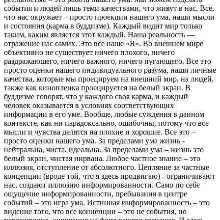
события и людей лишь теми качествами, что живут в нас. Все,
что нас окружает – просто проекции нашего ума, наши мысли
и состояния (карма в буддизме). Каждый видит мир только
таким, каким является этот каждый. Наша реальность —
отражение нас самих. Это все наше «Я». Во внешнем мире
объективно не существует ничего плохого, ничего
раздражающего, ничего важного, ничего пугающего. Все это
просто оценки нашего индивидуального разума, наши личные
качества, которые мы проецируем на внешний мир, на людей,
также как кинопленка проецируется на белый экран. В
буддизме говорят, что у каждого своя карма, и каждый
человек оказывается в условиях соответствующих
информации в его уме. Вообще, любые суждения в данном
контексте, как ни парадоксально, ошибочны, потому что все
мысли и чувства делятся на плохие и хорошие. Все это –
просто оценки нашего ума. За пределами ума жизнь -
нейтральна, чиста, идеальна. За пределами ума – жизнь это
белый экран, чистая нирвана. Любое частное знание – это
иллюзия, отступление от абсолютного. Цепляние за частные
концепции (вроде той, что я здесь продвигаю) - ограничивают
нас, создают иллюзию информированности. Само по себе
ощущение информированности, пребывания в центре
событий – это игра ума. Истинная информированность – это
видение того, что все концепции – это не события, но