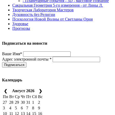
- Планетарные события - 3D - массовое сознание
Сакральная Геометрия 5-го измерения - от Лины Л.
Творческая Лаборатория Мастеров
Духовность без Религии
Психология Новой Волны от Светланы Ория
Здоровье
Прогнозы
Подписаться на новости
Ваше Имя*
Адрес электронной почты *
Подписаться
Календарь
Август 2026
❮
❯
Пн
Вт
Ср
Чт
Пт
Сб
Вс
27
28
29
30
31
1
2
3
4
5
6
7
8
9
10
11
12
13
14
15
16