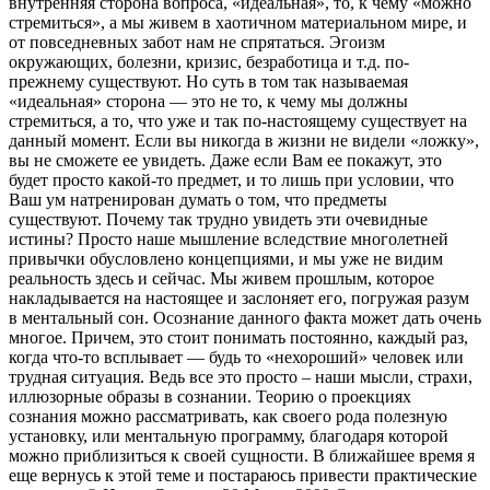
внутренняя сторона вопроса, «идеальная», то, к чему «можно
стремиться», а мы живем в хаотичном материальном мире, и
от повседневных забот нам не спрятаться. Эгоизм
окружающих, болезни, кризис, безработица и т.д. по-
прежнему существуют. Но суть в том так называемая
«идеальная» сторона — это не то, к чему мы должны
стремиться, а то, что уже и так по-настоящему существует на
данный момент. Если вы никогда в жизни не видели «ложку»,
вы не сможете ее увидеть. Даже если Вам ее покажут, это
будет просто какой-то предмет, и то лишь при условии, что
Ваш ум натренирован думать о том, что предметы
существуют. Почему так трудно увидеть эти очевидные
истины? Просто наше мышление вследствие многолетней
привычки обусловлено концепциями, и мы уже не видим
реальность здесь и сейчас. Мы живем прошлым, которое
накладывается на настоящее и заслоняет его, погружая разум
в ментальный сон. Осознание данного факта может дать очень
многое. Причем, это стоит понимать постоянно, каждый раз,
когда что-то всплывает — будь то «нехороший» человек или
трудная ситуация. Ведь все это просто – наши мысли, страхи,
иллюзорные образы в сознании. Теорию о проекциях
сознания можно рассматривать, как своего рода полезную
установку, или ментальную программу, благодаря которой
можно приблизиться к своей сущности. В ближайшее время я
еще вернусь к этой теме и постараюсь привести практические