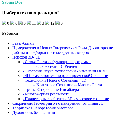
Sabina Dye
Выберите свою реакцию!
0
0
0
11
3
12
0
Рубрики
Без рубрики
Нумерология в Новых Энергиях - от Розы Д. - авторские
работы и подборки по теме других авторов
Переход 3D- 5D
- Семья Света - обучающие программы
-- Основатели - С.Рейчел
- Экология, наука, технологии - изменения в 3D
- 4D - самостоятельно расширяем своё Сознание
- Технологии Нового Сознания - 5D
-- Квантовое Сознание
-- Мастер Света
- Третье Откровение Инсайдера
- Многомерная реальность
- Планетарные события - 3D - массовое сознание
Сакральная Геометрия 5-го измерения - от Лины Л.
Творческая Лаборатория Мастеров
Духовность без Религии