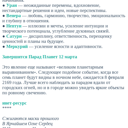
начинания.
●
Уран
— неожиданные перемены, вдохновение,
нестандартные решения и идеи, новые перспективы.
●
Венера
— любовь, гармонию, творчество, эмоциональность
и глубину в отношения.
●
Нептун
— иллюзии и мечты, усиление интуиции и
творческого потенциала, углубление духовных связей.
●
Сатурн
— дисциплину, ответственность, переоценку
ценностей и планы на будущее.
●
Меркурий
— усиление ясности и адаптивности.
Завершится Парад Планет 12 марта
Это явление еще называют «великим планетарным
выравниванием». Следующее подобное событие, когда все
семь планет будут видны в ночном небе, ожидается 8 февраля
2169 года. Лучше всего наблюдать за парадом вдали от
городских огней, но и в городе можно увидеть яркие объекты
по ровному свечению.
инет-ресурс
****
Сжигаются маски прошлого
В Ярчайшем Огне Сердец