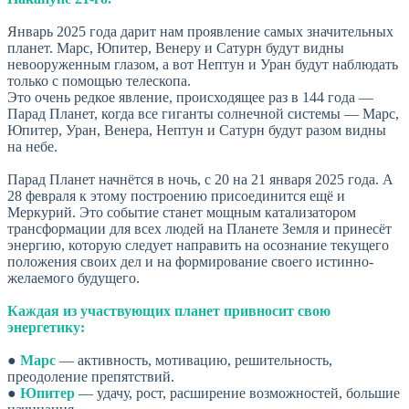
Январь 2025 года дарит нам проявление самых значительных
планет. Марс, Юпитер, Венеру и Сатурн будут видны
невооруженным глазом, а вот Нептун и Уран будут наблюдать
только с помощью телескопа.
Это очень редкое явление, происходящее раз в 144 года —
Парад Планет, когда все гиганты солнечной системы — Марс,
Юпитер, Уран, Венера, Нептун и Сатурн будут разом видны
на небе.
Парад Планет начнётся в ночь, с 20 на 21 января 2025 года. А
28 февраля к этому построению присоединится ещё и
Меркурий. Это событие станет мощным катализатором
трансформации для всех людей на Планете Земля и принесёт
энергию, которую следует направить на осознание текущего
положения своих дел и на формирование своего истинно-
желаемого будущего.
Каждая из участвующих планет привносит свою
энергетику:
●
Марс
— активность, мотивацию, решительность,
преодоление препятствий.
●
Юпитер
— удачу, рост, расширение возможностей, большие