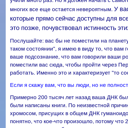
учили много раз. Но я должен начать с самого
У ва
многих все еще остается невероятным.
которые прямо сейчас доступны для все
это позже, почувствовал истинность эт
Послушайте: вас бы не поместили на планету 
таком состоянии", я имею в виду то, что вам
ваше подсознание, что вам говорили ваши ро
поместили вас сюда, чтобы пройти через Пере
работать. Именно это и характеризует "то со
Если я скажу вам, что вы люди, но не полнос
Примерно 200 тысяч лет назад ваша ДНК был
были написаны книги. По неизвестной причи
хромосом, присущих в общем ДНК гуманоидов
понятно, что кое-что произошло, потому что 2