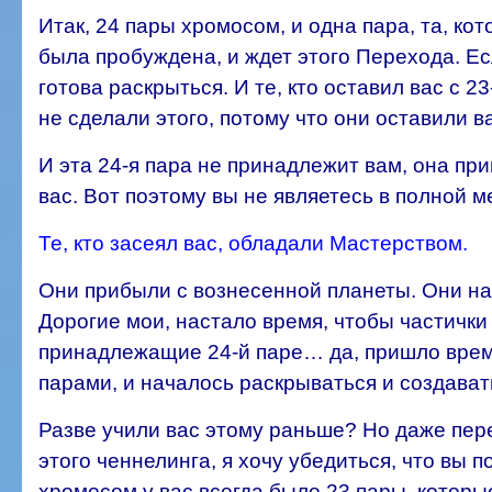
Итак, 24 пары хромосом, и одна пара, та, ко
была пробуждена, и ждет этого Перехода. Ес
готова раскрыться. И те, кто оставил вас с 
не сделали этого, потому что они оставили в
И эта 24-я пара не принадлежит вам, она при
вас. Вот поэтому вы не являетесь в полной 
Те, кто засеял вас, обладали Мастерством.
Они прибыли с вознесенной планеты. Они н
Дорогие мои, настало время, чтобы частички
принадлежащие 24-й паре… да, пришло время
парами, и началось раскрываться и создават
Разве учили вас этому раньше? Но даже пере
этого ченнелинга, я хочу убедиться, что вы по
хромосом у вас всегда было 23 пары, которы