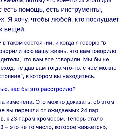
 начала, потому что кое-что из этого для
с есть помощь, есть инструменты,
х. Я хочу, чтобы любой, кто послушает
их вещей.
в таком состоянии, и когда я говорю "в
 говорили всю вашу жизнь, что вам говорило
дители, что вам все говорили. Мы бы не
ход, не дав вам тогда что-то, с чем можно
стояние", в котором вы находитесь.
тью, вас бы это расстроило?
а изменена. Это можно доказать, об этом
не вы перешли от ожидаемых 24 пар
, к 23 парам хромосом. Теперь стало
3 – это не то число, которое «вяжется»,