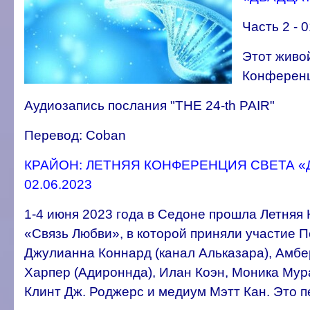
Часть 2 - 
Этот живо
Конференц
Аудиозапись послания "THE 24-th PAIR"
Перевод: Coban
КРАЙОН: ЛЕТНЯЯ КОНФЕРЕНЦИЯ СВЕТА «Д
02.06.2023
1-4 июня 2023 года в Седоне прошла Летняя
«Связь Любви», в которой приняли участие П
Джулианна Коннард (канал Альказара), Амб
Харпер (Адироннда), Илан Коэн, Моника Мура
Клинт Дж. Роджерс и медиум Мэтт Кан. Это 