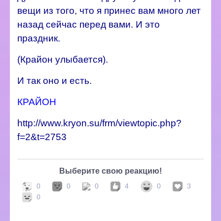
вещи из того, что я принес вам много лет
назад сейчас перед вами. И это
праздник.
(Крайон улыбается).
И так оно и есть.
КРАЙОН
http://www.kryon.su/frm/viewtopic.php?
f=2&t=2753
Выберите свою реакцию!
0
0
0
4
0
3
0