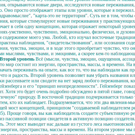
ния, открываются новые двери, исследуются новые переживания,
го. Оно просто отображает этапы или уровни, которые я пережил
дравомыслие", "карта-это не территория". Суть не в том, чтобы
ния, которые стимулируют новые переживания у практикующих; т
чает в себя одну концепцию, которая отражает некоторый уров
нях-умственно, чувственно, эмоционально, физически, и духовн
м содержимое моего ума. Любой, кто изучал восточные традиции
актика наблюдения, "свидетельствования", или осознания соде
, чувства, эмоции, и в ходе этого приобретает чувство, что он
оими мыслями, чувствами, и эмоциями, а скорее кем-то наблюдаю
Второй уровень
Всё (мысли, чувства, эмоции, ощущения, ассоц
что мир состоит из энергии, пространства, массы, и времени. Н
ачать переживать на опыте, как все то, что вы наблюдали как пр
 что и радость. Второй уровень позволяет вам убрать названия
ки рассеиваете или сводите на нет заряд любого переживания, к
йзенберга и его "принцип неопределенности". Гейзенберг показа
тя это будет очень подробно обсуждено в пятой главе, говоря 
стичную" природу. В восточной традиции подчеркивается только
м, кто их наблюдает. Подразумевается, что эти два явления-мы
ей мост концепцией, принципом "создаваемой наблюдателем реал
985). Проще говоря, вы как наблюдатель создаете субъективную р
 из пассивной позиции свидетеля в активную позицию создателя.
ать. Этот мост выводит нас дальше из густого леса ньютоновско
 энергии, пространства, массы и времени. На втором уровне мы 
ьем уровне мы осознали, что являемся создателями того, что пер