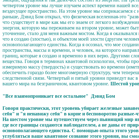
четвертом уровне мы лучше изучаем аспект времени нашей все
вездесущее пространство. На этом уровне мы соприкасаемся с 
раньше, Дэвид Бом открыл, что физическая вселенная-это "раз
что существует в мире как мы его знаем от легкого возбужден
энергия, которую мы переживаем на втором уровне, может быть
уточнение, стало для меня важным мостом. Когда я оказывалс
что я создаю (злостью), и объектом моей злости (другим чело
основополагающего единства. Когда я осознал, что мое создание 
пространства, массы и времени, и человек, на которого направ
границ, которые я создаю и временно в них верю. Другими слов
вещества.
Говоря в терминах квантовой психологии, чтобы про
измеримую массу (твердость) и существовать во времени (имет
обеспечить гораздо более многомерную структуру, чем тепере
следственной связи. Четвертый и пятый уровни приведут вас в
вашего мира на безграничном, квантовом уровне.
Шестой уро
"Все взаимопроникает все остальное" Дэвид Бом
Говоря практически, этот уровень убирает железные занав
себя" и "я ненавижу себя" в корне и бесповоротно разные-ч
На шестом уровне мы путешествуем через пьянящий мир яв
где все границы создаются наблюдателем, а не даны от при
основополагающего единства. С помощью опыта этого уровн
углубляться ваше квантовое сознание этого уровня, вы смо