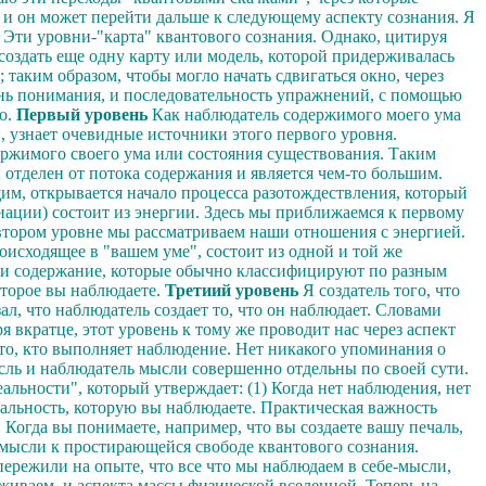
 и он может перейти дальше к следующему аспекту сознания. Я
. Эти уровни-"карта" квантового сознания. Однако, цитируя
 создать еще одну карту или модель, которой придерживалась
аким образом, чтобы могло начать сдвигаться окно, через
ень понимания, и последовательность упражнений, с помощью
о.
Первый уровень
Как наблюдатель содержимого моего ума
, узнает очевидные источники этого первого уровня.
ржимого своего ума или состояния существования. Таким
 отделен от потока содержания и является чем-то большим.
щим, открывается начало процесса разотождествления, который
иации) состоит из энергии. Здесь мы приближаемся к первому
а втором уровне мы рассматриваем наши отношения с энергией.
оисходящее в "вашем уме", состоит из одной и той же
 или содержание, которые обычно классифицируют по разным
оторое вы наблюдаете.
Третиий уровень
Я создатель того, что
л, что наблюдатель создает то, что он наблюдает. Словами
вкратце, этот уровень к тому же проводит нас через аспект
 то, кто выполняет наблюдение. Нет никакого упоминания о
сль и наблюдатель мысли совершенно отдельны по своей сути.
ьности", который утверждает: (1) Когда нет наблюдения, нет
еальность, которую вы наблюдаете.
Практическая важность
 Когда вы понимаете, например, что вы создаете вашу печаль,
й мысли к простирающейся свободе квантового сознания.
пережили на опыте, что все что мы наблюдаем в себе-мысли,
еживаем, и аспекта массы физической вселенной. Теперь на