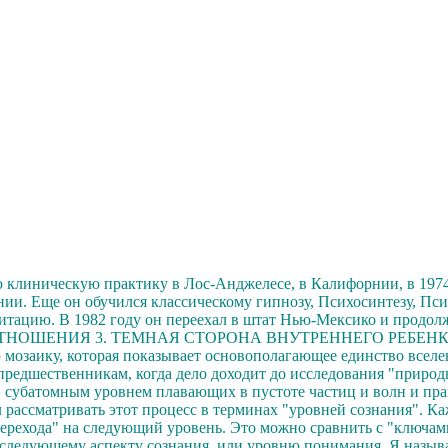
 клиническую практику в Лос-Анджелесе, в Калифорнии, в 1974 
и. Еще он обучился классическому гипнозу, Психосинтезу, Пси
едитацию. В 1982 году он переехал в штат Нью-Мексико и продо
ТНОШЕНИЯ 3. ТЕМНАЯ СТОРОНА ВНУТРЕННЕГО РЕБЕНКА
озаику, которая показывает основополагающее единство вселен
м предшественникам, когда дело доходит до исследования "приро
 субатомным уровнем плавающих в пустоте частиц и волн и пра
ал рассматривать этот процесс в терминах "уровней сознания". 
ерехода" на следующий уровень.
Это можно сравнить с "ключам
к следующему аспекту сознания, или уровню понимания. Я назыв