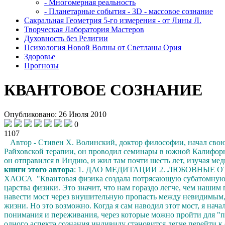
- Многомерная реальность
- Планетарные события - 3D - массовое сознание
Сакральная Геометрия 5-го измерения - от Лины Л.
Творческая Лаборатория Мастеров
Духовность без Религии
Психология Новой Волны от Светланы Ория
Здоровье
Прогнозы
КВАНТОВОЕ СОЗНАНИЕ
Опубликовано: 26 Июля 2010
0
1107
Автор - Стивен Х. Волинский, доктор философии, начал свою
Райховской терапии, он проводил семинары в южной Калифорни
он отправился в Индию, и жил там почти шесть лет, изучая м
книги этого автора
:
1. ДАО МЕДИТАЦИИ 2. ЛЮБОВНЫЕ О
ХАОСА
"Квантовая физика создала потрясающую субатомную м
царства физики. Это значит, что нам гораздо легче, чем наши
навести мост через внушительную пропасть между невидимым,
жизни. Но это возможно. Когда я сам наводил этот мост, я нач
понимания и переживания, через которые можно пройти для "п
одного аспекта сознания индивиду становится легче перейти 