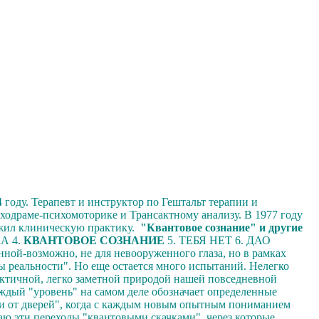
году. Терапевт и инструктор по Гештальт терапии и
ходраме-психомоторике и Трансактному анализу. В 1977 году
лжил клиническую практику.
"Квантовое сознание" и другие
 4.
КВАНТОВОЕ СОЗНАНИЕ
5. ТЕБЯ НЕТ 6. ДАО
ной-возможно, не для невооруженного глаза, но в рамках
ды реальности". Но еще остается много испытаний. Нелегко
ктичной, легко заметной природой нашей повседневной
Каждый "уровень" на самом деле обозначает определенные
и от дверей", когда с каждым новым опытным пониманием
аю эти переходы "квантовыми скачками", через которые