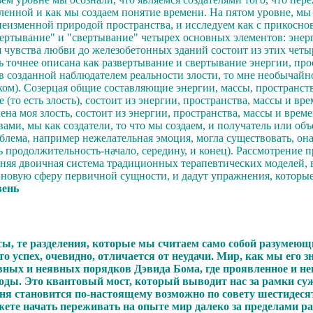
ленной и как мы создаем понятие времени. На пятом уровне, мы
неизменной природой пространства, и исследуем как с прикосно
вертывание" и "свертывание" четырех основных элементов: энерг
ия чувства любви до железобетонных зданий состоит из этих че
 точнее описана как развертывание и свертывание энергии, прос
я в созданной наблюдателем реальности злости, то мне необыча
веком). Созерцая общие составляющие энергии, массы, пространст
(то есть злость), состоит из энергии, пространства, массы и вре
лена моя злость, состоит из энергии, пространства, массы и вр
ами, мы как создатели, то что мы создаем, и получатель или объ
блема, например нежелательная эмоция, могла существовать, она
ь продолжительность-начало, середину, и конец). Рассмотрение
шняя двоичная система традиционных терапевтических моделей,
 новую сферу первичной сущности, и дадут упражнения, которые
вень
есы, те разделения, которые мы считаем само собой разумею
то успех, очевидно, отличается от неудачи. Мир, как мы его 
ных и неявных порядков Дэвида Бома, где проявленное и н
роды. Это квантовый мост, который выводит нас за рамки суж
я становится по-настоящему возможно по совету шестидесят
жете начать переживать на опыте мир далеко за пределами р