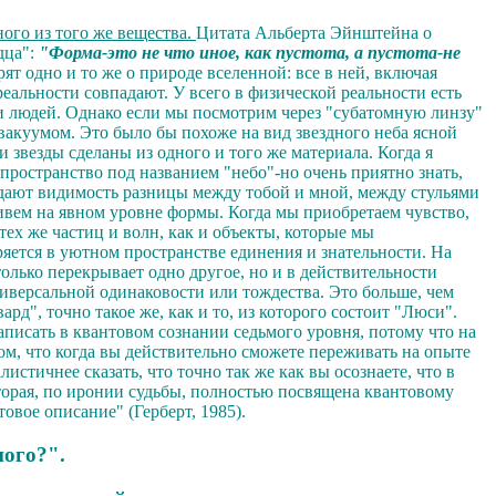
ного из того же вещества.
Цитата Альберта Эйнштейна о
дца":
"Форма-это не что иное, как пустота, а пустота-не
ят одно и то же о природе вселенной: все в ней, включая
 реальности совпадают.
У всего в физической реальности есть
л и людей. Однако если мы посмотрим через "субатомную линзу"
вакуумом. Это было бы похоже на вид звездного неба ясной
и звезды сделаны из одного и того же материала. Когда я
 пространство под названием "небо"-но очень приятно знать,
оздают видимость разницы между тобой и мной, между стульями
ивем на явном уровне формы.
Когда мы приобретаем чувство,
ех же частиц и волн, как и объекты, которые мы
яется в уютном пространстве единения и знательности. На
только перекрывает одно другое, но и в действительности
ниверсальной одинаковости или тождества. Это больше, чем
рд", точно такое же, как и то, из которого состоит "Люси".
написать в квантовом сознании седьмого уровня, потому что на
ом, что когда вы действительно сможете переживать на опыте
стичнее сказать, что точно так же как вы осознаете, что в
торая, по иронии судьбы, полностью посвящена квантовому
овое описание" (Герберт, 1985).
ного?".