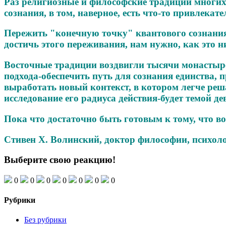
Раз религиозные и философские традиции многих
сознания, в том, наверное, есть что-то привлекате
Пережить "конечную точку" квантового сознания
достичь этого переживания, нам нужно, как это н
Восточные традиции воздвигли тысячи монастырей
подхода-обеспечить путь для сознания единства
выработать новый контекст, в котором легче р
исследование его радиуса действия-будет темой де
Пока что достаточно быть готовым к тому, что 
Стивен Х. Волинский, доктор философии, психол
Выберите свою реакцию!
0
0
0
0
0
0
0
Рубрики
Без рубрики