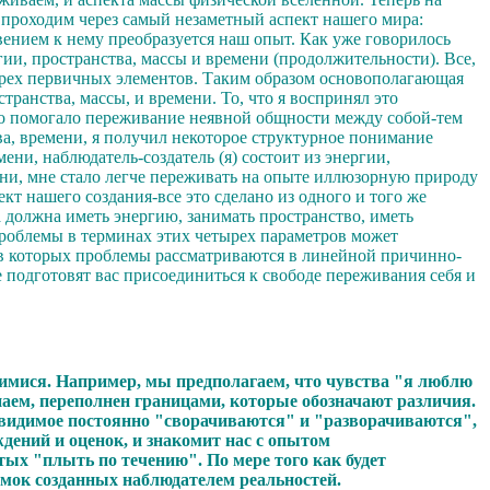
 проходим через самый незаметный аспект нашего мира:
вением к нему преобразуется наш опыт.
Как уже говорилось
ии, пространства, массы и времени (продолжительности). Все,
тырех первичных элементов. Таким образом основополагающая
транства, массы, и времени.
То, что я воспринял это
йно помогало переживание неявной общности между собой-тем
ва, времени, я получил некоторое структурное понимание
мени, наблюдатель-создатель (я) состоит из энергии,
емени, мне стало легче переживать на опыте иллюзорную природу
ект нашего создания-все это сделано из одного и того же
 должна иметь энергию, занимать пространство, иметь
 проблемы в терминах этих четырех параметров может
 в которых проблемы рассматриваются в линейной причинно-
 подготовят вас присоединиться к свободе переживания себя и
щимися. Например, мы предполагаем, что чувства "я люблю
знаем, переполнен границами, которые обозначают различия.
евидимое постоянно "сворачиваются" и "разворачиваются",
дений и оценок, и знакомит нас с опытом
ых "плыть по течению". По мере того как будет
амок созданных наблюдателем реальностей.