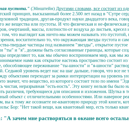
ная пустота."
(Эйнштейн)
Другими словами, все состоит из од
ский принцип, высказанный более 2.500 лет назад в "Сутре сер
духовной традиции, другая-продукт науки двадцатого века, говор
того же вещества или пустоты. И что физическая и не-физическая
ров, очертаний, массы, плотности-от воздуха до листьев, кресе
том, что выглядит как ничто-мы можем называть это пустотой, 
 зрения, восхитительно то, что окружающая звезды пустота и сам
ества-твердые частицы под названием "звезды", открытое пустое
ыли "ты" и "я", должны быть согласованные границы, которые с
ицы определяют то, как мы обычно воспринимаем мир, как мы ж
инимаемое нами как открытое настежь пространство состоит из т
, обособляющее переживание "ты-шности" и "я-шности" раствор
 Седьмой уровень ведет нас на шаг дальше, говоря, что все не 
между объектами переходит за рамки интерпретации на уровень у
о значит, что вещество, из которого состоит тело по имени "Эдва
ь чистая, неразрывная "есть-ность". Эту книгу нельзя бы было 
ть различия, требующиеся для описания и изложения. Шутка в т
ьный объект с отличительными особенностями. Или наверное реали
 вы к тому же осознаете не-квантовую природу этой книги, ко
льс Бор: "Нет такой вещи, как квантовый мир, есть только квант
: "А зачем мне растворяться в океане всего осталь