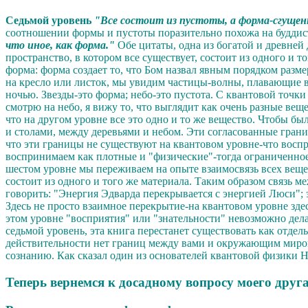
Седьмой уровень
"Все состоит из пустоты, а форма-сгущен
соотношении формы и пустоты поразительно похожа на буддист
что иное, как форма."
Обе цитаты, одна из богатой и древней 
пространство, в котором все существует, состоит из одного и 
форма: форма создает то, что Бом назвал явным порядком разме
на кресло или листок, мы увидим частицы-волны, плавающие в 
ночью. Звезды-это форма; небо-это пустота. С квантовой точки
смотрю на небо, я вижу то, что выглядит как очень разные вещ
что на другом уровне все это одно и то же вещество. Чтобы б
и столами, между деревьями и небом. Эти согласованные гран
что эти границы не существуют на квантовом уровне-что воспр
воспринимаем как плотные и "физические"-тогда ограниченное
шестом уровне мы переживаем на опыте взаимосвязь всех вещей.
состоит из одного и того же материала. Таким образом связь 
говорить: "Энергия Эдварда перекрывается с энергией Люси"; эт
Здесь не просто взаимное перекрытие-на квантовом уровне здес
этом уровне "восприятия" или "знательности" невозможно дела
седьмой уровень, эта книга перестанет существовать как отдел
действительности нет границ между вами и окружающим миром,
сознанию. Как сказал один из основателей квантовой физики Ни
Теперь вернемся к досадному вопросу моего друга