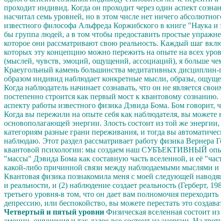
проходит индивид. Когда он проходит через один аспект созна
насчитал семь уровней, но в этом числе нет ничего абсолютно
известного философа Альфреда Коржибского в книге "Наука и з
бы группа людей, а в том чтобы предоставить простые упражне
которое они рассматривают свою реальность. Каждый шаг вклю
которых эту концепцию можно пережить на опыте на всех уров
(мыслей, чувств, эмоций, ощущений, ассоциаций), я больше че
Краеугольный камень большинства медитативных дисциплин-пр
образом индивид наблюдает конкретные мысли, образы, ощущения
Когда наблюдатель начинает сознавать, что он не является св
постепенно строится как первый мост к квантовому сознанию.
аспекту работы известного физика Дэвида Бома. Бом говорит, 
Когда вы пережили на опыте себя как наблюдателя, вы можете н
основополагающей энергии. Злость состоит из той же энергии,
категориям разные грани переживания, и тогда вы автоматичес
наблюдаю. Этот раздел рассматривает работу физика Вернера Ге
квантовой психологии: мы создаем наш СУБЪЕКТИВНЫЙ опыт. Хо
"массы" Дэвида Бома как составную часть вселенной, и её "ча
какой-либо причинной связи между наблюдаемыми мыслями и те
Квантовая физика познакомила меня с моей следующей наводящ
и реальности, и (2) наблюдение создает реальность (Герберт, 1
третьего уровня-в том, что он дает вам полномочия переходить
депрессию, или беспокойство, вы можете перестать это создав
Четвертый и пятый уровни
Физическая вселенная состоит из
эмоции, ощущения и так далее-все состоит из энергии. На трет