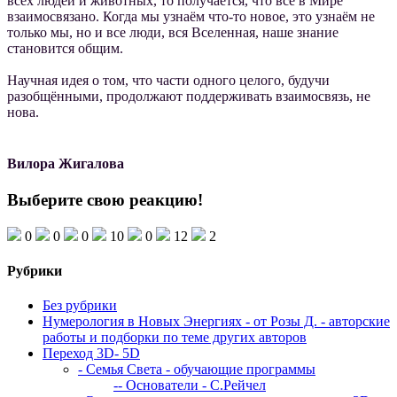
всех людей и животных, то получается, что всё в Мире
взаимосвязано. Когда мы узнаём что-то новое, это узнаём не
только мы, но и все люди, вся Вселенная, наше знание
становится общим.
Научная идея о том, что части одного целого, будучи
разобщёнными, продолжают поддерживать взаимосвязь, не
нова.
Вилора Жигалова
Выберите свою реакцию!
0
0
0
10
0
12
2
Рубрики
Без рубрики
Нумерология в Новых Энергиях - от Розы Д. - авторские
работы и подборки по теме других авторов
Переход 3D- 5D
- Семья Света - обучающие программы
-- Основатели - С.Рейчел