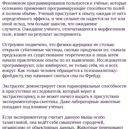
Феноменом программирования пользуются и учёные, которые
осознанно применяют программирующие способности полей
в полном объёме. Ученый приступает к опыту, ожидая от него
определённого эффекта, и чем сильнее он надеется на тот или
иной исход, тем больше шансов, что ожидаемое
случится. Ожидание учёного, отпечатавшееся в морфогенном
поле, влияет на результат эксперимента.
Остроумно подмечено, что физики-ядерщики не столько
открыли субатомные частицы, сколько придумали их: сначала
предсказали их существование теоретически и лишь затем
начали практические опыты по их выявлению. Исследователи
программируют, или зомбируют, не только себя, но и всех
вокруг. Как только человек обращается к психоаналитику-
фрейдисту, ему начинают сниться сны по Фрейду.
Экстрасенс демонстрирует свои паранормальные способности
в присутствии исследователя, который верит в
экстрасенсорику, и не может ничего выдать в присутствии
экспериментатора-скептика. Даже лабораторные животные
попадают под влияние учёных.
Если экспериментатор считает данную мышь особо
талантливой, она ведёт себя смышлёнее сородичей,
независимо от объективных данных. Животные перенимают