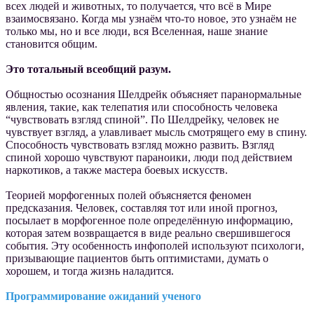
всех людей и животных, то получается, что всё в Мире
взаимосвязано. Когда мы узнаём что-то новое, это узнаём не
только мы, но и все люди, вся Вселенная, наше знание
становится общим.
Это тотальный всеобщий разум.
Общностью осознания Шелдрейк объясняет паранормальные
явления, такие, как телепатия или способность человека
“чувствовать взгляд спиной”. По Шелдрейку, человек не
чувствует взгляд, а улавливает мысль смотрящего ему в спину.
Способность чувствовать взгляд можно развить. Взгляд
спиной хорошо чувствуют параноики, люди под действием
наркотиков, а также мастера боевых искусств.
Теорией морфогенных полей объясняется феномен
предсказания. Человек, составляя тот или иной прогноз,
посылает в морфогенное поле определённую информацию,
которая затем возвращается в виде реально свершившегося
события. Эту особенность инфополей используют психологи,
призывающие пациентов быть оптимистами, думать о
хорошем, и тогда жизнь наладится.
Программирование ожиданий ученого