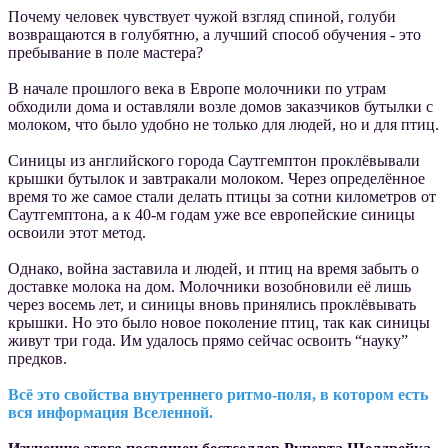
Почему человек чувствует чужой взгляд спиной, голуби
возвращаются в голубятню, а лучший способ обучения - это
пребывание в поле мастера?
В начале прошлого века в Европе молочники по утрам
обходили дома и оставляли возле домов заказчиков бутылки с
молоком, что было удобно не только для людей, но и для птиц.
Синицы из английского города Саутгемптон проклёвывали
крышки бутылок и завтракали молоком.
Через определённое
время то же самое стали делать птицы за сотни километров от
Саутгемптона, а к 40-м годам уже все европейские синицы
освоили этот метод.
Однако, война заставила и людей, и птиц на время забыть о
доставке молока на дом. Молочники возобновили её лишь
через восемь лет, и синицы вновь принялись проклёвывать
крышки. Но это было новое поколение птиц, так как синицы
живут три года. Им удалось прямо сейчас освоить “науку”
предков.
Всё это свойства внутреннего ритмо-поля, в котором есть
вся информация Вселенной.