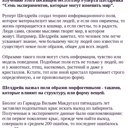
Изучению этого посвящен бестселлер Руперта Шелдрейка
“Семь экспериментов, которые могут изменить мир”.
Руперт Шелдрейк создал теорию информационного поля,
которое материализует мысли людей, и если они омрачены, то
жизнь превращается в кошмар, а если светлы, то в радость.
Люди сами, своими мыслями творят мир, в котором
живут. Например, Шелдрейк заметил, что человек тем легче
усваивает знание, чем большему числу людей оно известно и
существует некое поле образов, общее для всех людей.
Образами такого поля могут стать информация, чувство или
модель поведения. Подобные поля есть не только у людей, но
и у животных, птиц, насекомых, растений и даже у
кристаллов. Кстати, тот или иной кристалл принимает строго
определённую, а не произвольную форму.
Шелдрейк назвал поля образов морфогенными - такими,
которые влияют на структуру, или форму вещей.
Биолог из Гарварда Вильям Макдугалл пятнадцать лет
заставлял подопытных крыс искать выход из лабиринта.
Полученные в эксперименте данные были ошеломляющими:
если первое поколение крыс, прежде чем найти выход,
совершало в среднем 200 ошибок, то последнее ошибалось