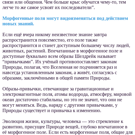
связи или общения. Чем больше крыс обучатся чему-то, тем
легче то же самое усвоят их последователи”.
Морфогенные поля могут видоизменяться под действием
новых знаний.
Если ещё вчера никому неизвестное знание завтра
распространится повсеместно, его поле также
распространится и станет доступным большему числу людей,
животных, растений. Впечатанные в морфогенное поле и
доступные буквально всем образы Шелдрейк называет
“привычками”. Их учёный противопоставляет законам
Природы, полагая, что Вселенная не подчиняется раз и
навсегда установленным законам, а живёт, согласуясь с
образами, заключёнными в общей памяти Природы.
Образы-привычки, отвечающие за гравитационные и
электромагнитные поля, атомы водорода, атмосферу, мировой
океан достаточно стабильны, но это не значит, что они не
могут меняться. Ведь, наряду с другими привычками, у
Природы существует и привычка к изменению.
Эволюция жизни, культуры, человека — это стремление к
развитию, присущее Природе вещей, глубоко впечатанное в
её морфогенное поле. Если есть морфогенные поля, общие для