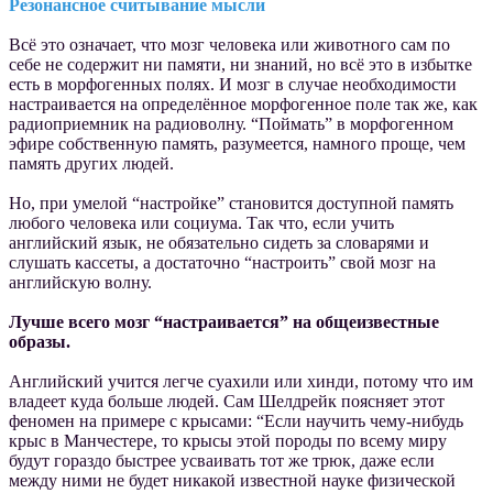
Резонансное считывание мысли
Всё это означает, что мозг человека или животного сам по
себе не содержит ни памяти, ни знаний, но всё это в избытке
есть в морфогенных полях. И мозг в случае необходимости
настраивается на определённое морфогенное поле так же, как
радиоприемник на радиоволну. “Поймать” в морфогенном
эфире собственную память, разумеется, намного проще, чем
память других людей.
Но, при умелой “настройке” становится доступной память
любого человека или социума. Так что, если учить
английский язык, не обязательно сидеть за словарями и
слушать кассеты, а достаточно “настроить” свой мозг на
английскую волну.
Лучше всего мозг “настраивается” на общеизвестные
образы.
Английский учится легче суахили или хинди, потому что им
владеет куда больше людей. Сам Шелдрейк поясняет этот
феномен на примере с крысами: “Если научить чему-нибудь
крыс в Манчестере, то крысы этой породы по всему миру
будут гораздо быстрее усваивать тот же трюк, даже если
между ними не будет никакой известной науке физической