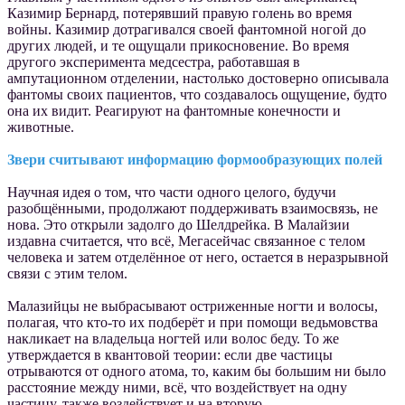
Казимир Бернард, потерявший правую голень во время
войны. Казимир дотрагивался своей фантомной ногой до
других людей, и те ощущали прикосновение. Во время
другого эксперимента медсестра, работавшая в
ампутационном отделении, настолько достоверно описывала
фантомы своих пациентов, что создавалось ощущение, будто
она их видит. Реагируют на фантомные конечности и
животные.
Звери считывают информацию формообразующих полей
Научная идея о том, что части одного целого, будучи
разобщёнными, продолжают поддерживать взаимосвязь, не
нова. Это открыли задолго до Шелдрейка. В Малайзии
издавна считается, что всё, Мегасейчас связанное с телом
человека и затем отделённое от него, остается в неразрывной
связи с этим телом.
Малазийцы не выбрасывают остриженные ногти и волосы,
полагая, что кто-то их подберёт и при помощи ведьмовства
накликает на владельца ногтей или волос беду. То же
утверждается в квантовой теории: если две частицы
отрываются от одного атома, то, каким бы большим ни было
расстояние между ними, всё, что воздействует на одну
частицу, также воздействует и на вторую.