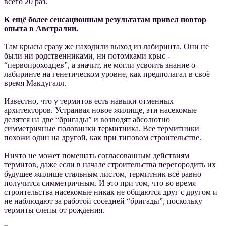
всего 20 раз.
К ещё более сенсационным результатам привел повтор
опыта в Австралии.
Там крысы сразу же находили выход из лабиринта. Они не
были ни родственниками, ни потомками крыс -
“первопроходцев”, а значит, не могли усвоить знание о
лабиринте на генетическом уровне, как предполагал в своё
время Макдугалл.
Известно, что у термитов есть навыки отменных
архитекторов. Устраивая новое жилище, эти насекомые
делятся на две “бригады” и возводят абсолютно
симметричные половинки термитника. Все термитники
похожи один на другой, как при типовом строительстве.
Ничто не может помешать согласованным действиям
термитов, даже если в начале строительства перегородить их
будущее жилище стальным листом, термитник всё равно
получится симметричным. И это при том, что во время
строительства насекомые никак не общаются друг с другом и
не наблюдают за работой соседней “бригады”, поскольку
термиты слепы от рождения.