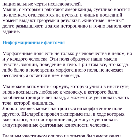
национальные черты исследователей.
Мыши, с которыми работают американцы, суетливо носятся
по клеткам, отвлекаются на пустяки и лишь в последний
момент выдают требуемый результат. Животные “немцы”
долго размышляют, а затем неторопливо и точно выполняют
задание.
Информационные фантомы
Морфогенные поля есть не только у человечества в целом, но
и у каждого человека. Эти поля образуют наши мысли,
чувства, эмоции, поведение и тело. При этом всё, что когда-
либо было в поле зрения морфогенного поля, не исчезает
бесследно, а остаётся в нём навсегда.
Мы можем вспомнить формулу, которую учили в институте,
вновь воспылать любовью к человеку, в которого были
влюблены тридцать лет назад, а можем почувствовать часть
тела, которой лишились.
Любой человек может настроиться на морфогенное поле
другого. Шелдрейк провёл эксперименты, в ходе которых
выяснилось, что посторонние люди могут чувствовать
ампутированные фантомные конечности человека.
Главным участником одного из опытов был американец