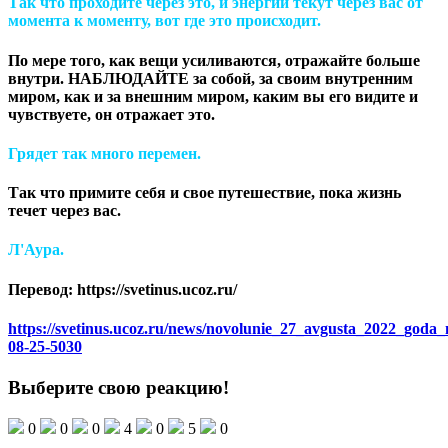
Так что проходите через это, и энергии текут через вас от
момента к моменту, вот где это происходит.
По мере того, как вещи усиливаются, отражайте больше
внутри. НАБЛЮДАЙТЕ за собой, за своим внутренним
миром, как и за внешним миром, каким вы его видите и
чувствуете, он отражает это.
Грядет так много перемен.
Так что примите себя и свое путешествие, пока жизнь
течет через вас.
Л'Аура.
Перевод: https://svetinus.ucoz.ru/
https://svetinus.ucoz.ru/news/novolunie_27_avgusta_2022_goda
08-25-5030
Выберите свою реакцию!
0
0
0
4
0
5
0