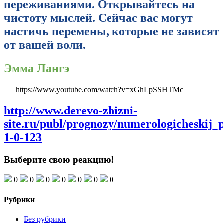
переживаниями. Открывайтесь на
чистоту мыслей. Сейчас вас могут
настичь перемены, которые не зависят
от вашей воли.
Эмма Лангэ
https://www.youtube.com/watch?v=xGhLpSSHTMc
http://www.derevo-zhizni-
site.ru/publ/prognozy/numerologicheskij_
1-0-123
Выберите свою реакцию!
0
0
0
0
0
0
0
Рубрики
Без рубрики