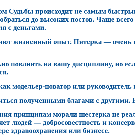
ом Судьбы происходит не самым быстрым
обраться до высоких постов. Чаще всего 
я с деньгами.
ряют жизненный опыт. Пятерка — очень 
о повлиять на вашу дисциплину, но если
ся.
 как модельер-новатор или руководитель
иться полученными благами с другими. К
ания принципам морали шестерка не реа
яет людей — добросовестность и консерв
ере здравоохранения или бизнесе.