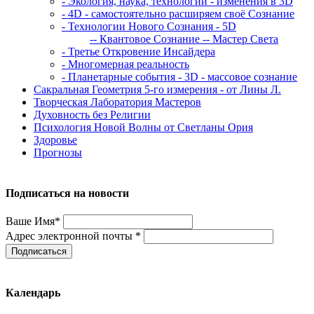
- Экология, наука, технологии - изменения в 3D
- 4D - самостоятельно расширяем своё Сознание
- Технологии Нового Сознания - 5D
-- Квантовое Сознание
-- Мастер Света
- Третье Откровение Инсайдера
- Многомерная реальность
- Планетарные события - 3D - массовое сознание
Сакральная Геометрия 5-го измерения - от Лины Л.
Творческая Лаборатория Мастеров
Духовность без Религии
Психология Новой Волны от Светланы Ория
Здоровье
Прогнозы
Подписаться на новости
Ваше Имя*
Адрес электронной почты *
Подписаться
Календарь