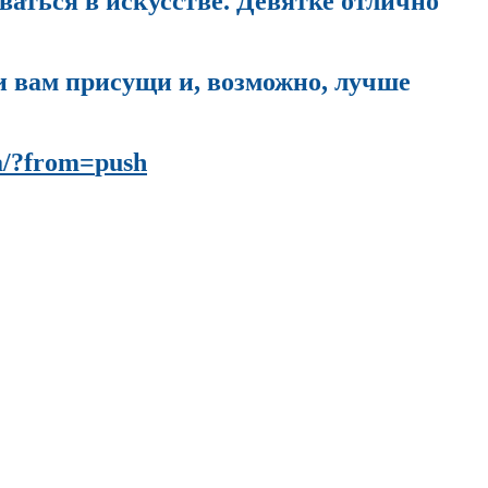
ваться в искусстве. Девятке отлично
и вам присущи и, возможно, лучше
ya/?from=
push