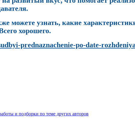
на развитый вкус, что помогает реализо
авателя.
кже можете узнать, какие характеристик
Всего хорошего.
a-sudbyi-prednaznachenie-po-date-rozhdeni
работы и подборки по теме других авторов