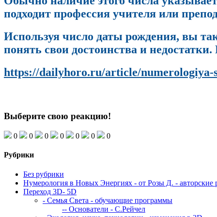
Обычно наличие этого числа указывает 
подходит профессия учителя или препод
Используя число даты рождения, вы та
понять свои достоинства и недостатки. 
https://dailyhoro.ru/article/numerologiy
Выберите свою реакцию!
0
0
0
0
0
0
0
Рубрики
Без рубрики
Нумерология в Новых Энергиях - от Розы Д. - авторские 
Переход 3D- 5D
- Семья Света - обучающие программы
-- Основатели - С.Рейчел