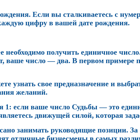
ождения. Если вы сталкиваетесь с нумеро
 каждую цифру в вашей дате рождения.
 необходимо получить единичное число. 
чит, ваше число — два. В первом примере
жете узнать свое предназначение и выбр
ания желаний.
я
1: если ваше число Судьбы — это едини
являетесь движущей силой, которая зада
сано занимать руководящие позиции. За 
дят отличные бизнесмены в самых разли