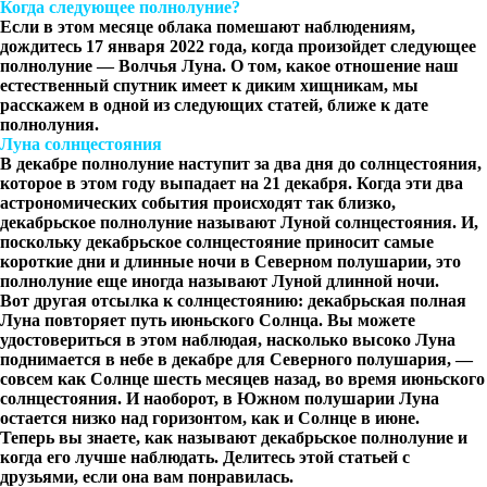
Когда следующее полнолуние?
Если в этом месяце облака помешают наблюдениям,
дождитесь 17 января 2022 года, когда произойдет следующее
полнолуние — Волчья Луна. О том, какое отношение наш
естественный спутник имеет к диким хищникам, мы
расскажем в одной из следующих статей, ближе к дате
полнолуния.
Луна солнцестояния
В декабре полнолуние наступит за два дня до солнцестояния,
которое в этом году выпадает на 21 декабря. Когда эти два
астрономических события происходят так близко,
декабрьское полнолуние называют Луной солнцестояния. И,
поскольку декабрьское солнцестояние приносит самые
короткие дни и длинные ночи в Северном полушарии, это
полнолуние еще иногда называют Луной длинной ночи.
Вот другая отсылка к солнцестоянию: декабрьская полная
Луна повторяет путь июньского Солнца. Вы можете
удостовериться в этом наблюдая, насколько высоко Луна
поднимается в небе в декабре для Северного полушария, —
совсем как Солнце шесть месяцев назад, во время июньского
солнцестояния. И наоборот, в Южном полушарии Луна
остается низко над горизонтом, как и Солнце в июне.
Теперь вы знаете, как называют декабрьское полнолуние и
когда его лучше наблюдать. Делитесь этой статьей с
друзьями, если она вам понравилась.