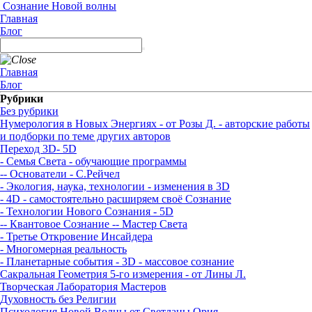
Сознание Новой волны
Главная
Блог
Главная
Блог
Рубрики
Без рубрики
Нумерология в Новых Энергиях - от Розы Д. - авторские работы
и подборки по теме других авторов
Переход 3D- 5D
- Семья Света - обучающие программы
-- Основатели - С.Рейчел
- Экология, наука, технологии - изменения в 3D
- 4D - самостоятельно расширяем своё Сознание
- Технологии Нового Сознания - 5D
-- Квантовое Сознание
-- Мастер Света
- Третье Откровение Инсайдера
- Многомерная реальность
- Планетарные события - 3D - массовое сознание
Сакральная Геометрия 5-го измерения - от Лины Л.
Творческая Лаборатория Мастеров
Духовность без Религии
Психология Новой Волны от Светланы Ория