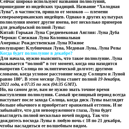
Сейчас широко используют названия полнолуний,
пришедшие из индейских традиций. Название “Холодная
Луна”, в частности, пришло от мохоков — племени
североамериканских индейцев. Однако в других культурах
полнолуния имеют другие имена, вот несколько примеров
для декабрьской полной Луны:
Китай: Горькая Луна Средневековая Англия: Луна Дуба
Чероки: Снежная Луна Колониальная
Америка: Рождественская Луна Южное
полушарие: Клубничная Луна, Медовая Луна, Луна Розы
Когда будет полнолуние в декабре?
Для начала, нужно выяснить, что такое полнолуние. Луна
называется “полной” в тот момент, когда она находится
напротив Солнца по эклиптической долготе; другими
словами, когда угловое расстояние между Солнцем и Луной
равно 180°. В этом месяце Луна станет полной
19 декабря,
2021 года, в 07:35 по мск (04:35 GMT).
Но, на самом деле, вам не нужно знать точное время
наступления полнолуния. Самый зрелищный период всегда
наступает после захода Солнца, когда диск Луны выглядит
больше обычного и приобретает оранжевый оттенок. И не
забывайте, что для невооруженного глаза, Луна будет
выглядеть полной несколько ночей подряд. Так что
дождитесь восхода Луны в любую ночь с 18 по 21 декабря,
чтобы насладиться ее волшебным видом.