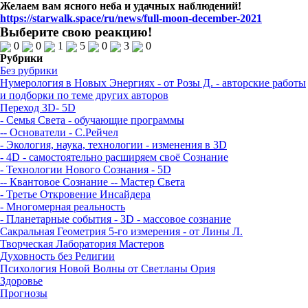
Желаем вам ясного неба и удачных наблюдений!
https://starwalk.space/ru/news/full-moon-december-2021
Выберите свою реакцию!
0
0
1
5
0
3
0
Рубрики
Без рубрики
Нумерология в Новых Энергиях - от Розы Д. - авторские работы
и подборки по теме других авторов
Переход 3D- 5D
- Семья Света - обучающие программы
-- Основатели - С.Рейчел
- Экология, наука, технологии - изменения в 3D
- 4D - самостоятельно расширяем своё Сознание
- Технологии Нового Сознания - 5D
-- Квантовое Сознание
-- Мастер Света
- Третье Откровение Инсайдера
- Многомерная реальность
- Планетарные события - 3D - массовое сознание
Сакральная Геометрия 5-го измерения - от Лины Л.
Творческая Лаборатория Мастеров
Духовность без Религии
Психология Новой Волны от Светланы Ория
Здоровье
Прогнозы