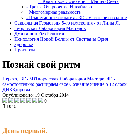
-- Квантовое Сознание
-- Мастер Света
- Третье Откровение Инсайдера
- Многомерная реальность
- Планетарные события - 3D - массовое сознание
Сакральная Геометрия 5-го измерения - от Лины Л.
Творческая Лаборатория Мастеров
Духовность без Религии
Психология Новой Волны от Светланы Ория
Здоровье
Прогнозы
Познай свой ритм
Переход 3D- 5D
Творческая Лаборатория Мастеров
4D -
самостоятельно расширяем своё Сознание
Учение о 12 слоях
ДНК
Здоровье
Опубликовано: 19 Октября 2014
0
1046
День первый.