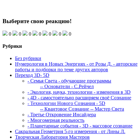
Выберите свою реакцию!
0
0
0
0
0
0
0
Рубрики
Без рубрики
Нумерология в Новых Энергиях - от Розы Д. - авторские
работы и подборки по теме других авторов
Переход 3D- 5D
- Семья Света - обучающие программы
-- Основатели - С.Рейчел
- Экология, наука, технологии - изменения в 3D
- 4D - самостоятельно расширяем своё Сознание
- Технологии Нового Сознания - 5D
-- Квантовое Сознание
-- Мастер Света
- Третье Откровение Инсайдера
- Многомерная реальность
- Планетарные события - 3D - массовое сознание
Сакральная Геометрия 5-го измерения - от Лины Л.
Творческая Лаборатория Мастеров