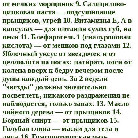
от мелких морщинок
9. Салицилово-
цинковая паста — подсушивание
прыщиков, угрей
10. Витамины Е, А в
капсулах — для питания сухих губ, на
веки
11. Блефарогель 1 (гиалуроновая
кислота) — от мешков под глазами
12.
Яблочный уксус от звездочек и от
целлюлита на ногах: натирать ноги от
колена вверх к бедру вечером после
душа каждый день. За 2 недели
"звезды" должны значительно
посветлеть, никакого раздражения не
наблюдается, только запах.
13. Масло
чайного дерева — от прыщиков
14.
Борный спирт — от прыщиков
15.
Голубая глина — маски для тела и
лица
16. Гомеопатическая мазь