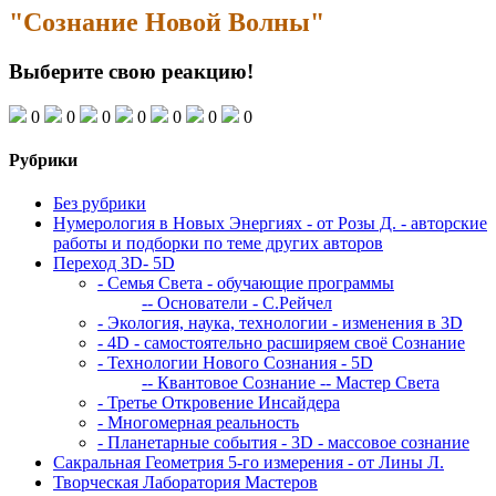
"Сознание Новой Волны"
Выберите свою реакцию!
0
0
0
0
0
0
0
Рубрики
Без рубрики
Нумерология в Новых Энергиях - от Розы Д. - авторские
работы и подборки по теме других авторов
Переход 3D- 5D
- Семья Света - обучающие программы
-- Основатели - С.Рейчел
- Экология, наука, технологии - изменения в 3D
- 4D - самостоятельно расширяем своё Сознание
- Технологии Нового Сознания - 5D
-- Квантовое Сознание
-- Мастер Света
- Третье Откровение Инсайдера
- Многомерная реальность
- Планетарные события - 3D - массовое сознание
Сакральная Геометрия 5-го измерения - от Лины Л.
Творческая Лаборатория Мастеров