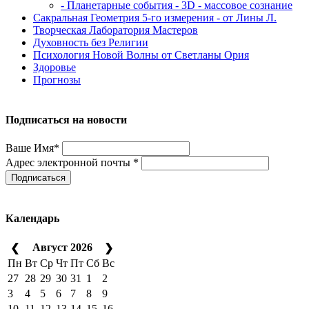
- Планетарные события - 3D - массовое сознание
Сакральная Геометрия 5-го измерения - от Лины Л.
Творческая Лаборатория Мастеров
Духовность без Религии
Психология Новой Волны от Светланы Ория
Здоровье
Прогнозы
Подписаться на новости
Ваше Имя*
Адрес электронной почты *
Подписаться
Календарь
Август 2026
❮
❯
Пн
Вт
Ср
Чт
Пт
Сб
Вс
27
28
29
30
31
1
2
3
4
5
6
7
8
9
10
11
12
13
14
15
16