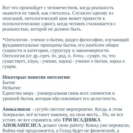
Вот что произойдет с человечеством, когда реальность
окажется не такой, как считалось. Согласно одному из
описаний, онтологический шок может привести к
психологическому сдвигу, когда человек сталкивается с
реальностью, которой не должно быть.
*Онтология - учение о бытии, раздел философии, изучающий
фундаментальные принципы бытия, его наиболее общие
сущности и категории, структуру и закономерности.
Онтология (от др.-греч. ὄν, род. п. ὄντος - сущее, то, что
существует, λόγος - учение, наука) - учение о бытии, наука о
сущем.
Некоторые понятия онтологии:
Бытие
Небытие
Единство мира - универсальная связь всех элементов и
уровней бытия, которая обусловливает его целостность.
Апокалипсис
- сугубо светлое мероприятие. Когда, в этом
Зазеркалье, всё встанет наконец, на свои места... Но, не все
устоят, не все справятся, ибо
ТРИ ВСАДНИКА
АПОКАИПСИСА
делают свою работу: Ковид уже пережили,
Война ещё продолжается, а Голод будет не физический, а