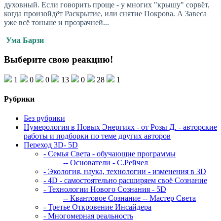
духовный. Если говорить проще - у многих "крышу" сорвёт,
когда произойдёт Раскрытие, или снятие Покрова. А Завеса
уже всё тоньше и прозрачней...
Ума Барзи
Выберите свою реакцию!
1
0
0
13
0
28
1
Рубрики
Без рубрики
Нумерология в Новых Энергиях - от Розы Д. - авторские
работы и подборки по теме других авторов
Переход 3D- 5D
- Семья Света - обучающие программы
-- Основатели - С.Рейчел
- Экология, наука, технологии - изменения в 3D
- 4D - самостоятельно расширяем своё Сознание
- Технологии Нового Сознания - 5D
-- Квантовое Сознание
-- Мастер Света
- Третье Откровение Инсайдера
- Многомерная реальность