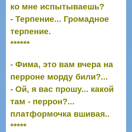
ко мне испытываешь?
- Терпение... Громадное
терпение.
******
- Фима, это вам вчера на
перроне морду били?...
- Ой, я вас прошу... какой
там - перрон?...
платформочка вшивая..
*****