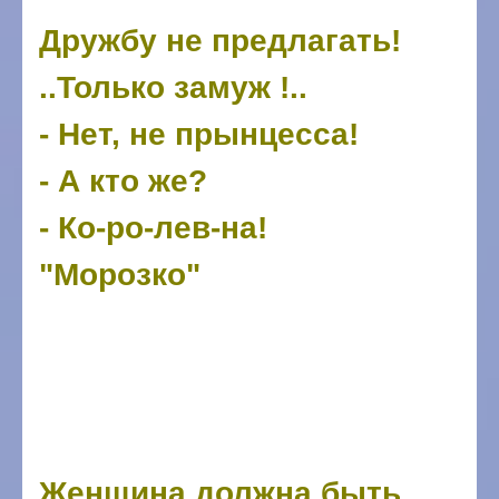
Дружбу не предлагать!
..Только замуж !..
- Нет, не прынцесса!
- А кто же?
- Ко-ро-лев-на!
"Морозко"
Женщина должна быть