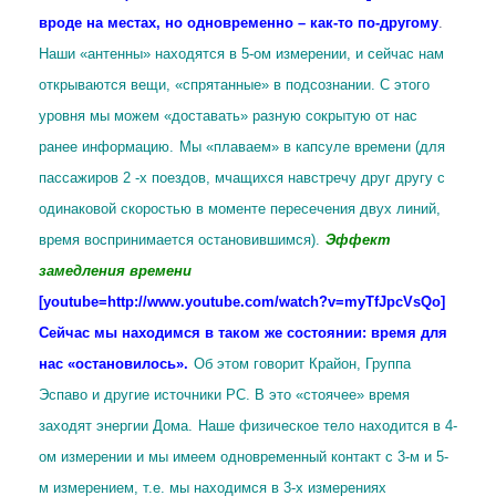
вроде на местах, но одновременно – как-то по-другому
.
Наши «антенны» находятся в 5-ом измерении, и сейчас нам
открываются вещи, «спрятанные» в подсознании. С этого
уровня мы можем «доставать» разную сокрытую от нас
ранее информацию.
Мы «плаваем» в капсуле времени (для
пассажиров 2 -х поездов, мчащихся навстречу друг другу с
одинаковой скоростью в моменте пересечения двух линий,
время воспринимается остановившимся).
Эффект
замедления времени
[youtube=http://www.youtube.com/watch?v=myTfJpcVsQo]
Сейчас мы находимся в таком же состоянии: время для
нас «остановилось».
Об этом говорит Крайон, Группа
Эспаво и другие источники РС. В это «стоячее» время
заходят энергии Дома.
Наше физическое тело находится в 4-
ом измерении и мы имеем одновременный контакт с 3-м и 5-
м измерением, т.е. мы находимся в 3-х измерениях