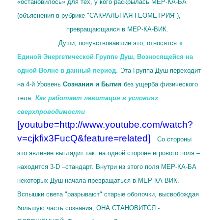
«остановилось» для тех, у кого раскрылась МЕР-КА-БА
(объяснения в рубрике "САКРАЛЬНАЯ ГЕОМЕТРИЯ"),
превращающаяся в МЕР-КА-ВИК.
Души, почувствовавшие это, относятся
к
Единой Энергетической Группе Душ, Возносящейся на
одной Волне в данный период.
Эта Группа Душ переходит
на 4-й Уровень
Сознания и Бытия
без ущерба физического
тела
.
Как работает левитация в условиях
сверхпроводимости
[youtube=http://www.youtube.com/watch?
v=cjkfix3FucQ&feature=related]
Со стороны
это явление выглядит так: на одной стороне игрового поля –
находится 3-D –стандарт.
Внутри из этого поля МЕР-КА-БА
некоторых Душ начала превращаться в МЕР-КА-ВИК.
Вспышки света "разрывают" старые оболочки, высвобождая
большую часть сознания, ОНА СТАНОВИТСЯ -