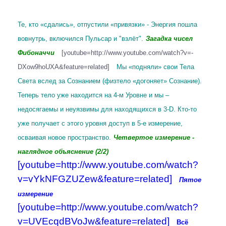
Те, кто «сдались», отпустили «привязки» - Энергия пошла
вовнутрь, включился Пульсар и "взлёт".
Загадка чисел
Фибоначчи
[youtube=http://www.youtube.com/watch?v=-
DXow9hoUXA&feature=related]
Мы «подняли» свои Тела
Света вслед за Сознанием (физтело «догоняет» Сознание).
Теперь тело уже находится на 4-м Уровне и мы –
недосягаемы и неуязвимы для находящихся в 3-D. Кто-то
уже получает с этого уровня доступ в 5-е измерение,
осваивая новое пространство.
Четвертое измерение -
наглядное объяснение (2/2)
[youtube=http://www.youtube.com/watch?
v=vYkNFGZUZew&feature=related]
Пятое
измерение
[youtube=http://www.youtube.com/watch?
v=UVEcqdBVoJw&feature=related]
Всё