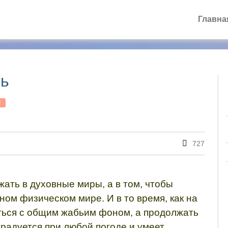
Главна
ть
Е
727
жать в духовные миры, а в том, чтобы
ом физическом мире. И в то время, как на
иться с общим жабьим фоном, а продолжать
 радуется при любой погоде и умеет