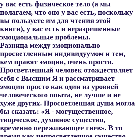
у вас есть физиче​ское тело (а мы
полагаем, что оно у вас есть, поскольку
вы пользуете им для чтения этой
книги), у вас есть и неразрешенные
эмоциональ​ные проблемы.
Разница между эмоционально
просветленным инди​видуумом и тем,
кем правят эмоции, очень проста.
Просветленный человек отождествляет
себя с Высшим Я и рассматривает
эмоции про​сто как один из уровней
человеческого опыта, не лучше и не
хуже дру​гих. Просветленная душа могла
бы сказать: «Я - могущественное,
творческое, духовное существо,
временно переживающее гнев». В то
время как непросветленное существо