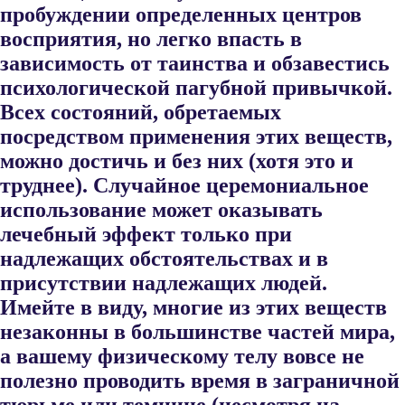
пробуждении определенных центров
восприя​тия, но легко впасть в
зависимость от таинства и обзавестись
психо​логической пагубной привычкой.
Всех состояний, обретаемых
посредством применения этих веществ,
можно достичь и без них (хотя это и
труднее). Случайное церемониальное
использование может ока​зывать
лечебный эффект только при
надлежащих обстоятельствах и в
присутствии надлежащих людей.
Имейте в виду, многие из этих ве​ществ
незаконны в большинстве частей мира,
а вашему физическому телу вовсе не
полезно проводить время в заграничной
тюрьме или тем​нице (несмотря на