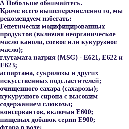
∆ Побольше обнимайтесь.
Кроме всего вышеперечисленно го, мы
рекомендуем избегать:
Генетически модифицированных
продуктов (включая неорганиче​ское
масло канола, соевое или кукурузное
масло);
глутамата натрия (MSG) - Е621, Е622 и
Е623;
аспартама, сукралозы и других
искусственных подсластителей;
очищенного сахара (сахарозы);
кукурузного сиропа с высоким
содержанием глюкозы;
консервантов, включая Е600;
пищевых добавок серии Е900;
фтора в воде;