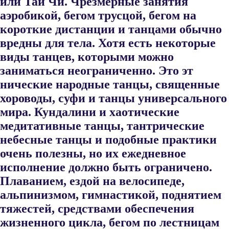
или Тай Чи. Чрез​мерные занятия
аэробикой, бегом трусцой, бегом на
короткие дис​танции и танцами обычно
вредны для тела. Хотя есть некоторые
виды танцев, которыми можно
заниматься неограниченно. Это эт​
нические народные танцы, священные
хороводы, суфи и танцы уни​версального
мира. Кундалини и хаотические
медитативные танцы, тантрические
небесные танцы и подобные практики
очень полезны, но их ежедневное
исполнение должно быть ограничено.
Плава​нием, ездой на велосипеде,
альпинизмом, гимнастикой, поднятием
тяжестей, средствами обеспечения
жизненного цикла, бегом по лестницам