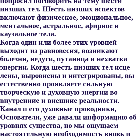
попросил поговорить на тему шести
низших тел.
Шесть низших аспектов
включают физическое, эмоциональное,
ментальное, астральное, эфирное и
каузальное тела.
Когда один или более этих уровней
выходит из равновесия, возникают
болезни, не​дуги, путаница и нехватка
энергии. Когда шесть низших тел исце​
лены, выровнены и интегрированы, вы
естественно проявляете сильную
творческую и духовную энергии во
внутренние и внешние реальности.
Канал и его духовные проводники,
Основатели, уже давали инфор​мацию об
уровнях существа, но мы ощущаем
настоятельную необхо​димость вновь и