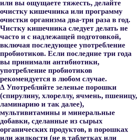
или вы ощущаете тяжесть, делайте
очистку кишечника или программу
очистки организма два-три раза в год.
Чистку кишечника следует делать не
часто и с над​лежащей подготовкой,
включая последующее употребление
пробиотиков. Если последние три года
вы принимали антибио​тики,
употребление пробиотиков
рекомендуется в любом случае.
∆ Употребляйте зеленые порошки
(спирулину, хлореллу, ячмень, пшеницу,
ламинарию и так далее),
мультивитамины и минераль​ные
добавки, сделанные из сырых
органических продуктов, в по​рошках
или жидкости (не в таблетках или