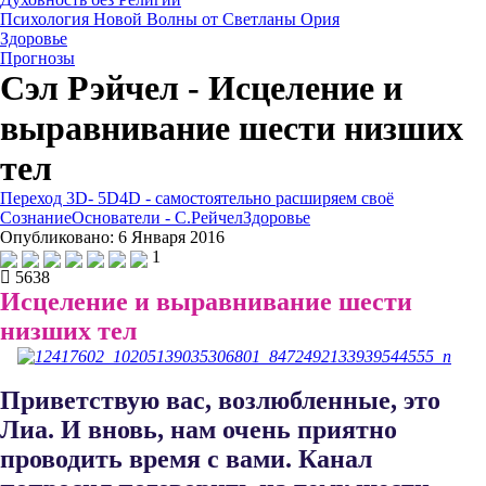
Психология Новой Волны от Светланы Ория
Здоровье
Прогнозы
Сэл Рэйчел - Исцеление и
выравнивание шести низших
тел
Переход 3D- 5D
4D - самостоятельно расширяем своё
Сознание
Основатели - С.Рейчел
Здоровье
Опубликовано: 6 Января 2016
1
5638
Исцеление и выравнивание шести
низших тел
Приветствую вас, возлюбленные, это
Лиа. И вновь, нам очень при​ятно
проводить время с вами. Канал