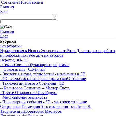
Сознание Новой волны
Главная
Блог
Главная
Блог
Рубрики
Без рубрики
Нумерология в Новых Энергиях - от Розы Д. - авторские работы
и подборки по теме других авторов
Переход 3D- 5D
- Семья Света - обучающие программы
-- Основатели - С.Рейчел
- Экология, наука, технологии - изменения в 3D
- 4D - самостоятельно расширяем своё Сознание
- Технологии Нового Сознания - 5D
-- Квантовое Сознание
-- Мастер Света
- Третье Откровение Инсайдера
- Многомерная реальность
- Планетарные события - 3D - массовое сознание
Сакральная Геометрия 5-го измерения - от Лины Л.
Творческая Лаборатория Мастеров
Духовность без Религии