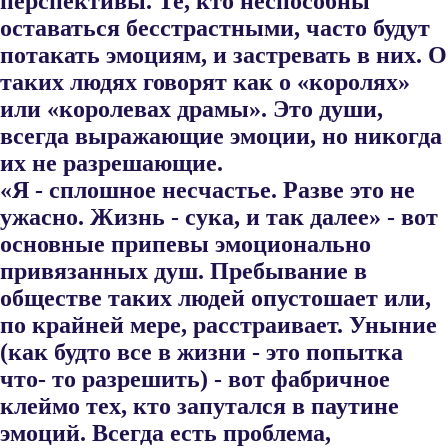
перспективы. Те, кто неспособны
оставаться бесстрастными, часто будут
потакать эмоциям, и застревать в них. О
таких людях го​ворят как о «королях»
или «королевах драмы». Это души,
всегда вы​ражающие эмоции, но никогда
их не разрешающие.
«Я - сплошное несчастье. Разве это не
ужасно. Жизнь - сука, и так далее» - вот
основные припевы эмоционально
привязанных душ. Пребывание в
обществе таких людей опустошает или,
по крайней мере, расстраивает. Уныние
(как будто все в жизни - это попытка
что- то разрешить) - вот фабричное
клеймо тех, кто запутался в паутине
эмоций. Всегда есть проблема,