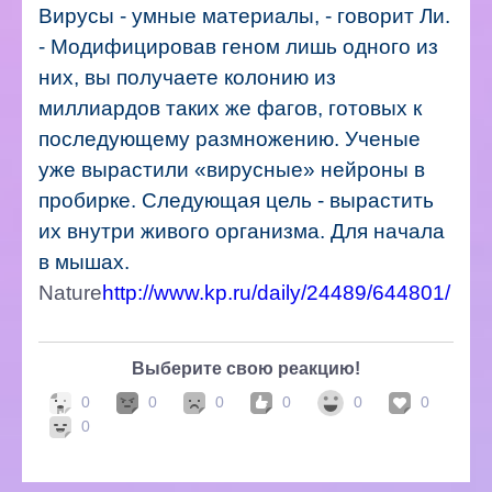
Вирусы - умные материалы, - говорит Ли.
- Модифицировав геном лишь одного из
них, вы получаете колонию из
миллиардов таких же фагов, готовых к
последующему размножению.
Ученые
уже вырастили «вирусные» нейроны в
пробирке.
Следующая цель - вырастить
их внутри живого организма. Для начала
в мышах.
Nature
http://www.kp.ru/daily/24489/644801/
Выберите свою реакцию!
0
0
0
0
0
0
0