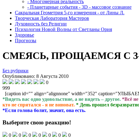
- Многомерная реальность
- Планетарные события - 3D - массовое сознание
Сакральная Геометрия 5-го измерения - от Лины Л.
Творческая Лаборатория Мастеров
Духовность без Религии
Психология Новой Волны от Светланы Ория
Здоровье
Прогнозы
СМЕЯСЬ, ПРОЩАЕМСЯ С 3
Без рубрики
Опубликовано: 8 Августа 2010
0
999
[caption id="" align="alignnone" width="352" caption="УЛЫБАЕ
*Видеть вас одно удовольствие, а не видеть – другое.
*Всё не
кто не спрятался - я не виноват.
* День прошел безразвратно
*Если голова болит, значит, она есть.
Выберите свою реакцию!
0
0
0
0
0
0
0