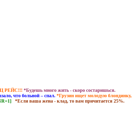
 РЕЙС!!!
*Будешь много жить - скоро состаришься.
зало, что больной – спал.
*Грузин ищет молодую блондинку,
NR=1]
*Если ваша жена - клад, то вам причитается 25%.