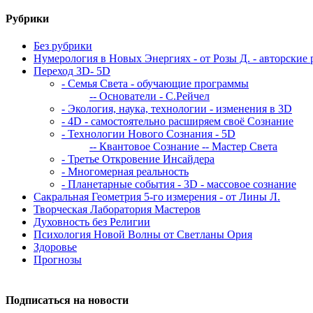
Рубрики
Без рубрики
Нумерология в Новых Энергиях - от Розы Д. - авторские 
Переход 3D- 5D
- Семья Света - обучающие программы
-- Основатели - С.Рейчел
- Экология, наука, технологии - изменения в 3D
- 4D - самостоятельно расширяем своё Сознание
- Технологии Нового Сознания - 5D
-- Квантовое Сознание
-- Мастер Света
- Третье Откровение Инсайдера
- Многомерная реальность
- Планетарные события - 3D - массовое сознание
Сакральная Геометрия 5-го измерения - от Лины Л.
Творческая Лаборатория Мастеров
Духовность без Религии
Психология Новой Волны от Светланы Ория
Здоровье
Прогнозы
Подписаться на новости