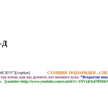
-Д
МСЯ!!!!"]
[/caption]
СТАНЦИЯ ПОДЗАРЯДКИ ...СПЕЦ
 так плохо, как вы думаете, все намного хуже.
*Вскрытие пока
.
[youtube=http://www.youtube.com/watch?v=1NVrjOrd70M&