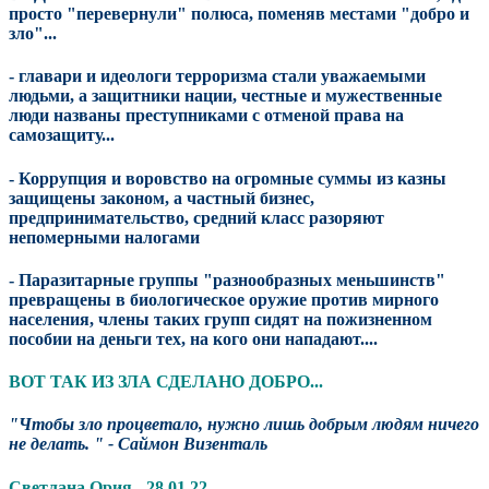
просто "перевернули" полюса, поменяв местами "добро и
зло"...
- главари и идеологи терроризма стали уважаемыми
людьми, а защитники нации, честные и мужественные
люди названы преступниками с отменой права на
самозащиту...
- Коррупция и воровство на огромные суммы из казны
защищены законом, а частный бизнес,
предпринимательство, средний класс разоряют
непомерными налогами
- Паразитарные группы "разнообразных меньшинств"
превращены в биологическое оружие против мирного
населения, члены таких групп сидят на пожизненном
пособии на деньги тех, на кого они нападают....
ВОТ ТАК ИЗ ЗЛА СДЕЛАНО ДОБРО...
"Чтобы зло процветало, нужно лишь добрым людям ничего
не делать. " - Саймон Визенталь
Светлана Ория - 28.01.22