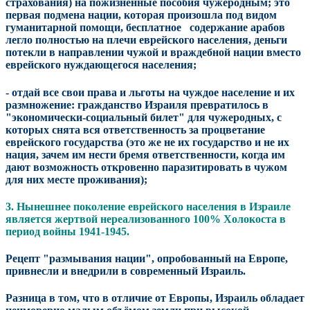
страхования) на пожизненные пособия чужеродным; это
первая подмена нации, которая произошла под видом
гуманитарной помощи, бесплатное содержание арабов
легло полностью на плечи еврейского населения, деньги
потекли в направлении чужой и враждебной нации вместо
еврейского нуждающегося населения;
- отдай все свои права и льготы на чуждое население и их
размножение: гражданство Израиля превратилось в
"экономически-социальный билет" для чужеродных, с
которых снята вся ответственность за процветание
еврейского государства (это же не их государство и не их
нация, зачем им нести бремя ответственности, когда им
дают возможность откровенно паразитировать в чужом
для них месте проживания);
3. Нынешнее поколение еврейского населения в Израиле
является жертвой нереализованного 100% Холокоста в
период войны 1941-1945.
Рецепт "размывания нации", опробованный на Европе,
привнесли и внедрили в современный Израиль.
Разница в том, что в отличие от Европы, Израиль обладает