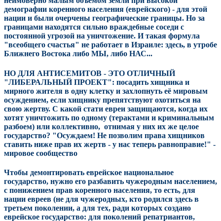
неимоверно малым объёмом земли при высокой
демографии коренного населения (еврейского) - для этой
нации и были очерчены географические границы. Но за
границами находятся сильно враждебные соседи с
постоянной угрозой на уничтожение. И такая формула
"всеобщего счастья" не работает в Израиле: здесь, в утробе
Ближнего Востока либо МЫ, либо НАС...
НО ДЛЯ АНТИСЕМИТОВ - ЭТО ОТЛИЧНЫЙ
"ЛИБЕРАЛЬНЫЙ ПРОЕКТ": посадить хищника и
мирного жителя в одну клетку и захлопнуть её мировым
осуждением, если хищнику препятствуют охотиться на
свою жертву. С какой стати евреи защищаются, когда их
хотят уничтожить по одному (терактами и криминальным
разбоем) или коллективно, отнимая у них их же целое
государство?
"Осуждаем! Не позволим права хищников
ставить ниже прав их жертв - у нас теперь равноправие!" -
мировое сообщество
Чтобы демонтировать еврейское национальное
государство, нужно его разбавить чужеродным населением,
с понижением прав коренного населения, то есть, для
нации евреев (не для чужеродных, кто родился здесь в
третьем поколении, а для тех, ради которых создано
еврейское государство: для поколений репатриантов,