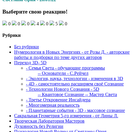
Выберите свою реакцию!
0
0
0
4
0
5
0
Рубрики
Без рубрики
Нумерология в Новых Энергиях - от Розы Д. - авторские
работы и подборки по теме других авторов
Переход 3D- 5D
- Семья Света - обучающие программы
-- Основатели - С.Рейчел
- Экология, наука, технологии - изменения в 3D
- 4D - самостоятельно расширяем своё Сознание
- Технологии Нового Сознания - 5D
-- Квантовое Сознание
-- Мастер Света
- Третье Откровение Инсайдера
- Многомерная реальность
- Планетарные события - 3D - массовое сознание
Сакральная Геометрия 5-го измерения - от Лины Л.
Творческая Лаборатория Мастеров
Духовность без Религии
Психология Новой Волны от Светланы Ория