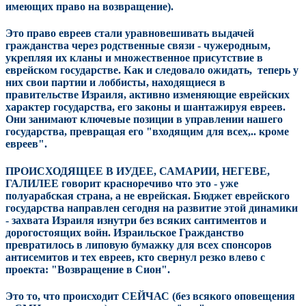
имеющих право на возвращение).
Это право евреев стали уравновешивать выдачей
гражданства через родственные связи - чужеродным,
укрепляя их кланы и множественное присутствие в
еврейском государстве. Как и следовало ожидать, теперь у
них свои партии и лоббисты, находящиеся в
правительстве Израиля, активно изменяющие еврейских
характер государства, его законы и шантажируя евреев.
Они занимают ключевые позиции в управлении нашего
государства, превращая его "входящим для всех,.. кроме
евреев".
ПРОИСХОДЯЩЕЕ В ИУДЕЕ, САМАРИИ, НЕГЕВЕ,
ГАЛИЛЕЕ говорит красноречиво что это - уже
полуарабская страна, а не еврейская. Бюджет еврейского
государства направлен сегодня на развитие этой динамики
- захвата Израиля изнутри без всяких сантиментов и
дорогостоящих войн. Израильское Гражданство
превратилось в липовую бумажку для всех спонсоров
антисемитов и тех евреев, кто свернул резко влево с
проекта: "Возвращение в Сион".
Это то, что происходит СЕЙЧАС (без всякого оповещения