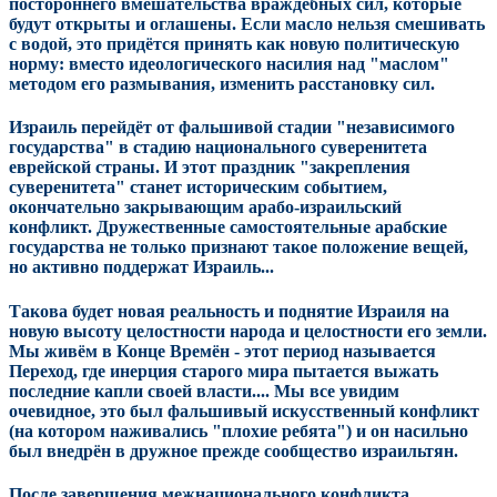
постороннего вмешательства враждебных сил, которые
будут открыты и оглашены. Если масло нельзя смешивать
с водой, это придётся принять как новую политическую
норму: вместо идеологического насилия над "маслом"
методом его размывания, изменить расстановку сил.
Израиль перейдёт от фальшивой стадии "независимого
государства" в стадию национального суверенитета
еврейской страны. И этот праздник "закрепления
суверенитета" станет историческим событием,
окончательно закрывающим арабо-израильский
конфликт. Дружественные самостоятельные арабские
государства не только признают такое положение вещей,
но активно поддержат Израиль...
Такова будет новая реальность и поднятие Израиля на
новую высоту целостности народа и целостности его земли.
Мы живём в Конце Времён - этот период называется
Переход, где инерция старого мира пытается выжать
последние капли своей власти.... Мы все увидим
очевидное, это был фальшивый искусственный конфликт
(на котором наживались "плохие ребята") и он насильно
был внедрён в дружное прежде сообщество израильтян.
После завершения межнационального конфликта,