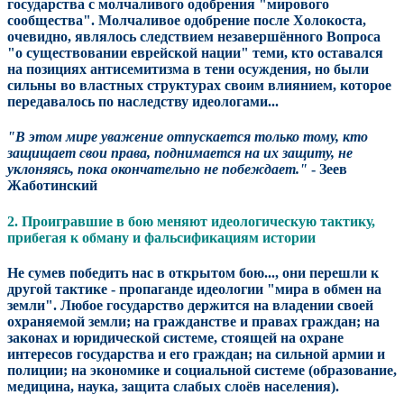
государства с молчаливого одобрения "мирового
сообщества".
Молчаливое одобрение после Холокоста,
очевидно, являлось следствием незавершённого Вопроса
"о существовании еврейской нации" теми, кто оставался
на позициях антисемитизма в тени осуждения, но были
сильны во властных структурах своим влиянием, которое
передавалось по наследству идеологами...
"В этом мире уважение отпускается только тому, кто
защищает свои права, поднимается на их защиту, не
уклоняясь, пока окончательно не побеждает."
- Зеев
Жаботинский
2. Проигравшие в бою меняют идеологическую тактику,
прибегая к обману и фальсификациям истории
Не сумев победить нас в открытом бою..., они перешли к
другой тактике - пропаганде идеологии "мира в обмен на
земли". Любое государство держится на владении своей
охраняемой земли; на гражданстве и правах граждан; на
законах и юридической системе, стоящей на охране
интересов государства и его граждан; на сильной армии и
полиции; на экономике и социальной системе (образование,
медицина, наука, защита слабых слоёв населения).