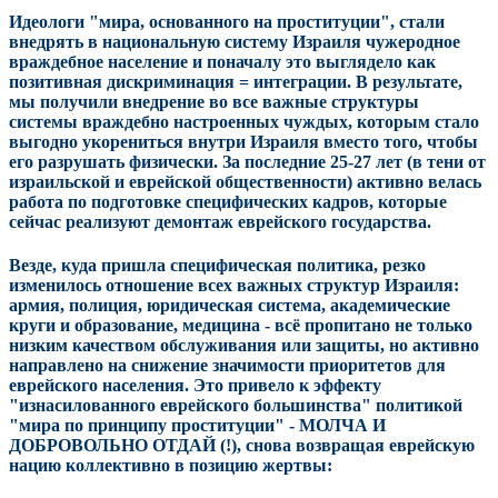
Идеологи "мира, основанного на проституции", стали
внедрять в национальную систему Израиля чужеродное
враждебное население и поначалу это выглядело как
позитивная дискриминация = интеграции. В результате,
мы получили внедрение во все важные структуры
системы враждебно настроенных чуждых, которым стало
выгодно укорениться внутри Израиля вместо того, чтобы
его разрушать физически.
За последние 25-27 лет (в тени от
израильской и еврейской общественности) активно велась
работа по подготовке специфических кадров, которые
сейчас реализуют демонтаж еврейского государства.
Везде, куда пришла специфическая политика, резко
изменилось отношение всех важных структур Израиля:
армия, полиция, юридическая система, академические
круги и образование, медицина - всё пропитано не только
низким качеством обслуживания или защиты, но активно
направлено на снижение значимости приоритетов для
еврейского населения. Это привело к эффекту
"изнасилованного еврейского большинства" политикой
"мира по принципу проституции" - МОЛЧА И
ДОБРОВОЛЬНО ОТДАЙ (!), снова возвращая еврейскую
нацию коллективно в позицию жертвы: