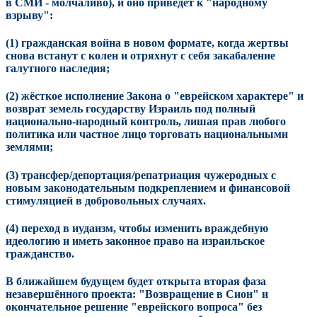
в СМИ - молчаливо), и оно приведёт к "народному
взрыву":
(1) гражданская война в новом формате, когда жертвы
снова встанут с колен и отряхнут с себя закабаление
галутного наследия;
(2) жёсткое исполнение Закона о "еврейском характере" и
возврат земель государству Израиль под полный
национально-народный контроль, лишая прав любого
политика или частное лицо торговать национальными
землями;
(3) трансфер/депортация/репатриация чужеродных с
новым законодательным подкреплением и финансовой
стимуляцией в добровольных случаях.
(4) переход в иудаизм, чтобы изменить враждебную
идеологию и иметь законное право на израильское
гражданство.
В ближайшем будущем будет открыта вторая фаза
незавершённого проекта: "Возвращение в Сион" и
окончательное решение "еврейского вопроса" без