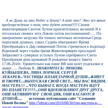
А не
Души ли это Небес и Земли?
А вот это? Это же явное
предупреждение о том, что будет летом!!!!!
Своим
животворящим Светом
Лучом пронзительных желаний
Я в
отголосках свежих лета
Ловлю поток воспоминаний…..
По
завершению загрузки
На тонких ниточках мгновенья
Средь
переулков душных, узких
Судьба обыгрывает Время
Преображаясь в Дар священный
Поток стремиться к водопаду
Воронкой через глыбы бремя
Животворящею прохладой
Забрызжет в сумерках усталых
Лучом серебряного Света
Преображая день кровавый
В рожденье вещего Завета
17.06.2010г. Удивительно как наше ВЯ нам шлет подсказки и
знаки…..
Любовь К.
ЗНАКОМТЕСЬ!
ЛЮБОВЬ
КУЙБЫШЕВА, ЛИНА ЛОРМАН, СЕРГЕЙ
ЛЕКАРЕВ...ЧАСТИЦЫ ПЛАНЕТАРНОЙ ДУШИ...ЖИВУТ
И ТВОРЯТ....ВЫПУСКАЯ СВОЙ СВЕТ... МЫ ВАС ВИДИМ,
МАСТЕРА!!!
...ЧТО БЫВАЕТ, КОГДА МАСТЕРА ИДУТ
ПО ПЛАНЕТЕ????...ОНИ ВДОХНОВЛЯЮТ ДРУГ ДРУГА,
ОНИ АКТИВИРУЮТ СВОИ ДНК, ОНИ КАСАЮТСЯ
ДУШОЙ.....
источник публикации сайт "Сознание
Новой Волны"
http://5dreal.com/2010/08/30/три-мастера-в-…
логах-творения/