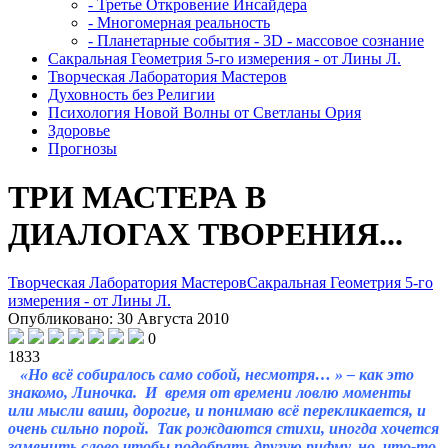
- Третье Откровение Инсайдера
- Многомерная реальность
- Планетарные события - 3D - массовое сознание
Сакральная Геометрия 5-го измерения - от Лины Л.
Творческая Лаборатория Мастеров
Духовность без Религии
Психология Новой Волны от Светланы Ория
Здоровье
Прогнозы
ТРИ МАСТЕРА В
ДИАЛОГАХ ТВОРЕНИЯ...
Творческая Лаборатория Мастеров
Сакральная Геометрия 5-го
измерения - от Лины Л.
Опубликовано: 30 Августа 2010
0
1833
«Но всё собиралось само собой, несмотря… » – как это
знакомо, Линочка. И время от времени ловлю моменты
или мысли ваши, дорогие, и понимаю всё перекликается, и
очень сильно порой. Так рождаются стихи, иногда хочется
заменить слово чтобы подобрать другую рифму, но что-то