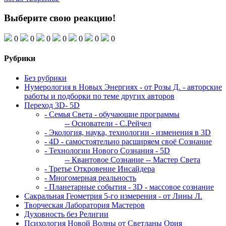
Выберите свою реакцию!
0
0
0
0
0
0
0
Рубрики
Без рубрики
Нумерология в Новых Энергиях - от Розы Д. - авторские
работы и подборки по теме других авторов
Переход 3D- 5D
- Семья Света - обучающие программы
-- Основатели - С.Рейчел
- Экология, наука, технологии - изменения в 3D
- 4D - самостоятельно расширяем своё Сознание
- Технологии Нового Сознания - 5D
-- Квантовое Сознание
-- Мастер Света
- Третье Откровение Инсайдера
- Многомерная реальность
- Планетарные события - 3D - массовое сознание
Сакральная Геометрия 5-го измерения - от Лины Л.
Творческая Лаборатория Мастеров
Духовность без Религии
Психология Новой Волны от Светланы Ория