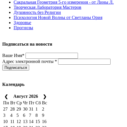
Сакральная Геометрия 5-го измерения - от Лины Л.
Творческая Лаборатория Мастеров
Духовность без Религии
Психология Новой Волны от Светланы Ория
Здоровье
Прогнозы
Подписаться на новости
Ваше Имя*
Адрес электронной почты *
Подписаться
Календарь
Август 2026
❮
❯
Пн
Вт
Ср
Чт
Пт
Сб
Вс
27
28
29
30
31
1
2
3
4
5
6
7
8
9
10
11
12
13
14
15
16