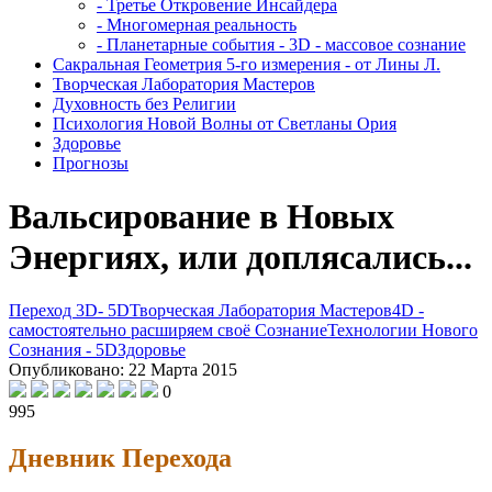
- Третье Откровение Инсайдера
- Многомерная реальность
- Планетарные события - 3D - массовое сознание
Сакральная Геометрия 5-го измерения - от Лины Л.
Творческая Лаборатория Мастеров
Духовность без Религии
Психология Новой Волны от Светланы Ория
Здоровье
Прогнозы
Вальсирование в Новых
Энергиях, или доплясались...
Переход 3D- 5D
Творческая Лаборатория Мастеров
4D -
самостоятельно расширяем своё Сознание
Технологии Нового
Сознания - 5D
Здоровье
Опубликовано: 22 Марта 2015
0
995
Дневник Перехода