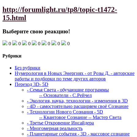
http://forumlight.ru/tp8/topic-t1472-
15.html
Выберите свою реакцию!
0
0
0
0
0
0
0
Рубрики
Без рубрики
Нумерология в Новых Энергиях - от Розы Д. - авторские
работы и подборки по теме других авторов
Переход 3D- 5D
- Семья Света - обучающие программы
-- Основатели - С.Рейчел
- Экология, наука, технологии - изменения в 3D
- 4D - самостоятельно расширяем своё Сознание
- Технологии Нового Сознания - 5D
-- Квантовое Сознание
-- Мастер Света
- Третье Откровение Инсайдера
- Многомерная реальность
- Планетарные события - 3D - массовое сознание