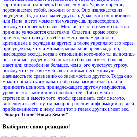
короткий миг ты знаешь больше, чем он. Удовлетворение,
переживаемое тобой, исходит от эго. Оно извлекается из
ощущения, будто ты важнее другого. Даже если он президент
или Папа, в этот момент ты чувствуешь превосходство,
потому что знаешь больше. Многие отчасти именно по этой
причине увлекаются сплетнями. Сплетни, кроме всего
прочего, часто несут в себе элемент злонамеренного
критицизма и осуждения других, а также укрепляют эго через
присущее им, хотя и мнимое, моральное превосходство,
имеющееся всегда, когда в отношении кого-либо ты выносишь
негативные суждения.
Если кто-то больше имеет, больше
знает или способен на большее, чем я, эго чувствует угрозу,
потому что чувство «меньше» понижает его мнимую
значимость по сравнению со значимостью другого. Тогда оно
может попытаться каким-то образом раскритиковать или
принизить ценность принадлежащего другому имущества,
уровень его знаний или способностей. Либо сменить
стратегию, и вместо того, чтобы сравнивать себя с кем-то,
возвеличить себя путем распространения информации о своей
приближенности к нему, если тот в глазах других имеет вес.
Экхарт Толле"Новая Земля"
Выберите свою реакцию!