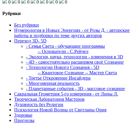
0
0
0
0
0
0
0
Рубрики
Без рубрики
Нумерология в Новых Энергиях - от Розы Д. - авторские
работы и подборки по теме других авторов
Переход 3D- 5D
- Семья Света - обучающие программы
-- Основатели - С.Рейчел
- Экология, наука, технологии - изменения в 3D
- 4D - самостоятельно расширяем своё Сознание
- Технологии Нового Сознания - 5D
-- Квантовое Сознание
-- Мастер Света
- Третье Откровение Инсайдера
- Многомерная реальность
- Планетарные события - 3D - массовое сознание
Сакральная Геометрия 5-го измерения - от Лины Л.
Творческая Лаборатория Мастеров
Духовность без Религии
Психология Новой Волны от Светланы Ория
Здоровье
Прогнозы