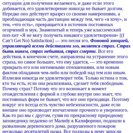
ситуации для получения желаемого, и даже если этого
добивается, его удовлетворение никогда не бывает долгим.
Нередко оно действует вразрез со своими намерениями, а
преобладающая часть дистанции между тем, чего «я хочу», и
тем, «что есть», превращается в источник постоянных
огорчений и мук. Знаменитый и теперь уже классический
поп-хит «Я не могу получить никакого удовлетворения» [(I
Can’t Get No) Satisfaction] — это песня эго.
Фоновой эмоцией,
управляющей всеми действиями эго, является страх. Страх
быть никем, страх небытия, страх смерти
. Все его
действия, в конечном счете, направлены на устранение этого
страха, но самое большее, что ему удается, — это временно
прикрыть его или интимными отношениями, или новым
фактом обладания чем-либо или победой над тем или иным.
Иллюзия никогда не удовлетворит тебя. Только истина о том,
кто ты есть, если она реализована, сделает тебя свободным.
Почему страх? Потому что эго возникает в момент
отождествления с формой и глубоко внутри оно знает, что
постоянных форм не бывает, что все они преходящи. Поэтому
вокруг эго всегда есть чувство небезопасности, даже если
внешне оно производит впечатление прочного и уверенного.
Как-то раз мы с другом, гуляя по прекрасному природному
заповеднику недалеко от Малибу в Калифорнии, подошли к
развалинам деревенского дома, разрушенного пожаром
несколько десятилетий назад. Все подходы к нему заросли