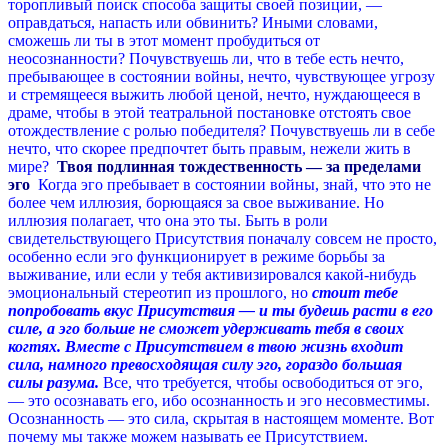
торопливый поиск способа защиты своей позиции, —
оправдаться, напасть или обвинить? Иными словами,
сможешь ли ты в этот момент пробудиться от
неосознанности? Почувствуешь ли, что в тебе есть нечто,
пребывающее в состоянии войны, нечто, чувствующее угрозу
и стремящееся выжить любой ценой, нечто, нуждающееся в
драме, чтобы в этой театральной постановке отстоять свое
отождествление с ролью победителя? Почувствуешь ли в себе
нечто, что скорее предпочтет быть правым, нежели жить в
мире?
Твоя подлинная тождественность — за пределами
эго
Когда эго пребывает в состоянии войны, знай, что это не
более чем иллюзия, борющаяся за свое выживание. Но
иллюзия полагает, что она это ты. Быть в роли
свидетельствующего Присутствия поначалу совсем не просто,
особенно если эго функционирует в режиме борьбы за
выживание, или если у тебя активизировался какой-нибудь
эмоциональный стереотип из прошлого, но
стоит тебе
попробовать вкус Присутствия — и ты будешь расти в его
силе, а эго больше не сможет удерживать тебя в своих
когтях. Вместе с Присутствием в твою жизнь входит
сила, намного превосходящая силу эго, гораздо большая
силы разума.
Все, что требуется, чтобы освободиться от эго,
— это осознавать его, ибо осознанность и эго несовместимы.
Осознанность — это сила, скрытая в настоящем моменте. Вот
почему мы также можем называть ее Присутствием.