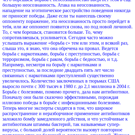
большую неосознанность. Атака на неосознанность,
нападение на эготипическое расстройство поведения никогда
не приносят победы. Даже если ты нанесешь своему
оппоненту поражение, эта неосознанность просто перейдет в
тебя, или же оппонент появится снова, но под новой личиной.
То, с чем борешься, становится больше. То, чему
сопротивляешься, усиливается.
Сегодня часто можно
услышать выражение «борьба с» тем или этим, и всякий раз,
слыша это, я знаю, что она обречена на провал. Ведется
борьба с наркотиками, борьба с преступностью, борьба с
терроризмом, борьба с раком, борьба с бедностью, и т.д.
Например, несмотря на борьбу с наркотиками и
преступностью, за последние двадцать пять лет число
связанных с наркотиками преступлений существенно
увеличилось. Количество заключенных в тюрьмах США
выросло почти с 300 тысяч в 1980 г. до 2,1 миллиона в 2004 г.
Борьба с болезнями, помимо прочего, дала нам антибиотики.
Поначалу они были сказочно эффективными, порождая
иллюзию победы в борьбе с инфекционными болезнями.
Теперь многие эксперты сходятся в том, что широкое
распространение и неразборчивое применение антибиотиков
заложило бомбу замедленного действия, и что устойчивые к
антибиотикам штаммы бактерий, так называемые супер-
вирусы, с большой долей вероятности вызовут повторное