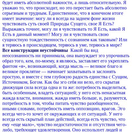
будет иметь абсолютной важности, а лишь относительную.
Я
уважаю то, что происходит, но это перестает быть абсолютно
серьезным и трудным. Единственное, что в конечном итоге
имеет значение: могу ли я всегда на заднем фоне жизни
чувствовать суть своей Природы Сущего, свое Я Есть?
Выражаясь точнее, могу ли я чувствовать то Я Есть, какой Я
Есть в данный момент? Могу ли я чувствовать свою
сущностную тождественность с сознанием как таковым? Или
я теряюсь в происходящем, теряюсь в уме, теряюсь в мире?
Все конструкции неустойчивы
Какой бы вид
неосознанность ни принимала, она вынуждает эго упрочивать
образ того, кем, по-моему, я являюсь, заставляет его укреплять
фантом «я», возникающий, когда мысль — великое благо и
великое проклятие — начинает захватывать и заслонять
простую, и вместе с тем глубокую радость единства с Сущим,
Источником, Богом. Как бы эго себя ни вело, его скрытая
движущая сила всегда одна и та же: потребность выделиться,
быть особенным, владеть ситуацией; у него есть ненасытная
жажда власти, внимания, жажда иметь больше, и, разумеется,
потребность в том, чтобы питать чувство разобщенности,
иными словами, потребность иметь оппозицию, врагов.
Эго
всегда чего-то хочет от окружающих и от ситуаций. У него
всегда есть скрытый план действий, всегда есть чувство, что
ему «еще мало», чувство недостаточности и отсутствия чего-
либо, требующее удовлетворения. Оно использует людей и