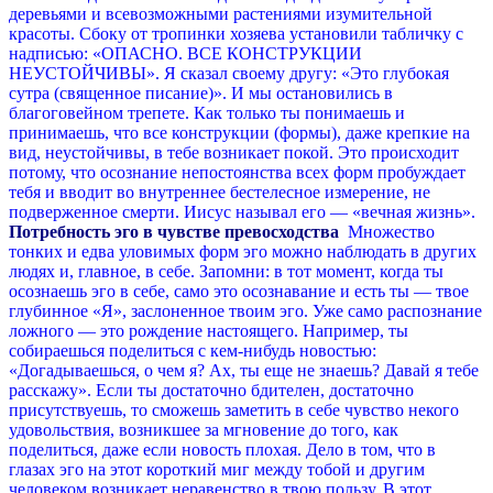
деревьями и всевозможными растениями изумительной
красоты. Сбоку от тропинки хозяева установили табличку с
надписью: «ОПАСНО. ВСЕ КОНСТРУКЦИИ
НЕУСТОЙЧИВЫ». Я сказал своему другу: «Это глубокая
сутра (священное писание)». И мы остановились в
благоговейном трепете. Как только ты понимаешь и
принимаешь, что все конструкции (формы), даже крепкие на
вид, неустойчивы, в тебе возникает покой. Это происходит
потому, что осознание непостоянства всех форм пробуждает
тебя и вводит во внутреннее бестелесное измерение, не
подверженное смерти. Иисус называл его — «вечная жизнь».
Потребность эго в чувстве превосходства
Множество
тонких и едва уловимых форм эго можно наблюдать в других
людях и, главное, в себе. Запомни: в тот момент, когда ты
осознаешь эго в себе, само это осознавание и есть ты — твое
глубинное «Я», заслоненное твоим эго. Уже само распознание
ложного — это рождение настоящего.
Например, ты
собираешься поделиться с кем-нибудь новостью:
«Догадываешься, о чем я? Ах, ты еще не знаешь? Давай я тебе
расскажу». Если ты достаточно бдителен, достаточно
присутствуешь, то сможешь заметить в себе чувство некого
удовольствия, возникшее за мгновение до того, как
поделиться, даже если новость плохая. Дело в том, что в
глазах эго на этот короткий миг между тобой и другим
человеком возникает неравенство в твою пользу. В этот