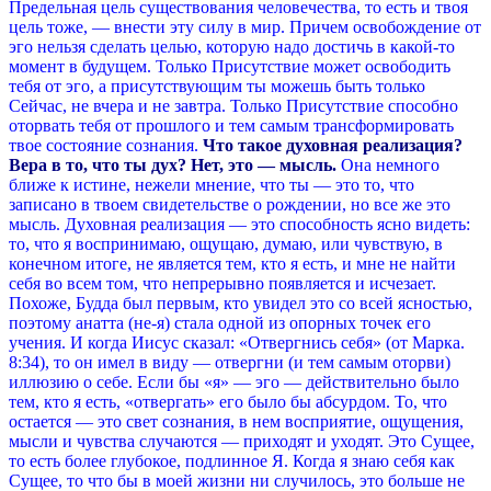
Предельная цель существования человечества, то есть и твоя
цель тоже, — внести эту силу в мир. Причем освобождение от
эго нельзя сделать целью, которую надо достичь в какой-то
момент в будущем. Только Присутствие может освободить
тебя от эго, а присутствующим ты можешь быть только
Сейчас, не вчера и не завтра. Только Присутствие способно
оторвать тебя от прошлого и тем самым трансформировать
твое состояние сознания.
Что такое духовная реализация?
Вера в то, что ты дух? Нет, это — мысль.
Она немного
ближе к истине, нежели мнение, что ты — это то, что
записано в твоем свидетельстве о рождении, но все же это
мысль. Духовная реализация — это способность ясно видеть:
то, что я воспринимаю, ощущаю, думаю, или чувствую, в
конечном итоге, не является тем, кто я есть, и мне не найти
себя во всем том, что непрерывно появляется и исчезает.
Похоже, Будда был первым, кто увидел это со всей ясностью,
поэтому анатта (не-я) стала одной из опорных точек его
учения. И когда Иисус сказал: «Отвергнись себя» (от Марка.
8:34), то он имел в виду — отвергни (и тем самым оторви)
иллюзию о себе. Если бы «я» — эго — действительно было
тем, кто я есть, «отвергать» его было бы абсурдом.
То, что
остается — это свет сознания, в нем восприятие, ощущения,
мысли и чувства случаются — приходят и уходят. Это Сущее,
то есть более глубокое, подлинное Я. Когда я знаю себя как
Сущее, то что бы в моей жизни ни случилось, это больше не