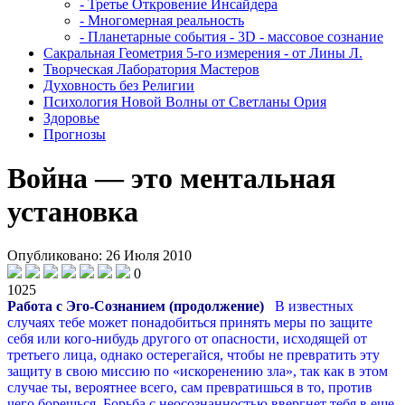
- Третье Откровение Инсайдера
- Многомерная реальность
- Планетарные события - 3D - массовое сознание
Сакральная Геометрия 5-го измерения - от Лины Л.
Творческая Лаборатория Мастеров
Духовность без Религии
Психология Новой Волны от Светланы Ория
Здоровье
Прогнозы
Война — это ментальная
установка
Опубликовано: 26 Июля 2010
0
1025
Работа с Эго-Сознанием (продолжение)
В известных
случаях тебе может понадобиться принять меры по защите
себя или кого-нибудь другого от опасности, исходящей от
третьего лица, однако остерегайся, чтобы не превратить эту
защиту в свою миссию по «искоренению зла», так как в этом
случае ты, вероятнее всего, сам превратишься в то, против
чего борешься. Борьба с неосознанностью ввергнет тебя в еще