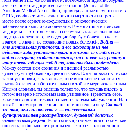
появление этих же болезней и, возможно, эпидемий. Журнал
американской медицинской ассоциации (Journal of the
American Medical Association), приводя данные о смертности в
США, сообщает, что среди причин смертности на третье
место после сердечно-сосудистых и онкологических
заболеваний вышло само лечение. Гомеопатия и китайская
медицина — это только два из возможных альтернативных
подходов к лечению, не ведущие борьбу с болезнью как с
врагом, а значит, не создающие новых болезней.
Война —
это ментальная установка, и все исходящие из нее
действия либо усиливают врага и мнимое зло, либо, если
война выиграна, создают нового врага и новое зло, равное, а
чаще превосходящее собой то, которое было побеждено
.
Между состоянием сознания и внешней реальностью
существует глубокая внутренняя связь.
Если ты зажат в тисках
такой установки, как «война», твое восприятие становится в
высшей степени избирательным и в той же мере искаженным.
Иными словами, ты видишь только то, что хочешь видеть, а
потом неверно истолковываешь увиденное. Предстать себе,
какие действия вытекают из такой системы заблуждений. Или
хотя бы посмотри вечерние новости по телевизору.
Считай
эго тем, чем оно является, — коллективным
функциональным расстройством, душевной болезнью
человеческого разума
. Если ты воспринимаешь эго таким, как
оно есть, то больше не принимаешь его за чью-то личность.