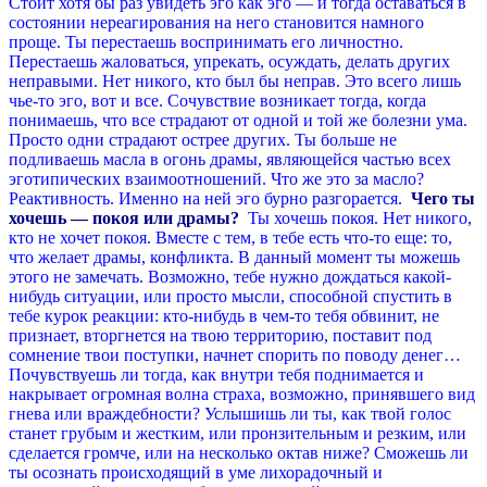
Стоит хотя бы раз увидеть эго как эго — и тогда оставаться в
состоянии нереагирования на него становится намного
проще. Ты перестаешь воспринимать его личностно.
Перестаешь жаловаться, упрекать, осуждать, делать других
неправыми. Нет никого, кто был бы неправ. Это всего лишь
чье-то эго, вот и все. Сочувствие возникает тогда, когда
понимаешь, что все страдают от одной и той же болезни ума.
Просто одни страдают острее других. Ты больше не
подливаешь масла в огонь драмы, являющейся частью всех
эготипических взаимоотношений. Что же это за масло?
Реактивность. Именно на ней эго бурно разгорается.
Чего ты
хочешь — покоя или драмы?
Ты хочешь покоя. Нет никого,
кто не хочет покоя. Вместе с тем, в тебе есть что-то еще: то,
что желает драмы, конфликта. В данный момент ты можешь
этого не замечать. Возможно, тебе нужно дождаться какой-
нибудь ситуации, или просто мысли, способной спустить в
тебе курок реакции: кто-нибудь в чем-то тебя обвинит, не
признает, вторгнется на твою территорию, поставит под
сомнение твои поступки, начнет спорить по поводу денег…
Почувствуешь ли тогда, как внутри тебя поднимается и
накрывает огромная волна страха, возможно, принявшего вид
гнева или враждебности? Услышишь ли ты, как твой голос
станет грубым и жестким, или пронзительным и резким, или
сделается громче, или на несколько октав ниже? Сможешь ли
ты осознать происходящий в уме лихорадочный и