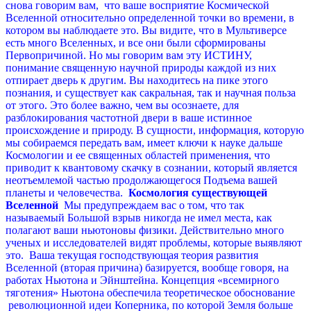
снова говорим вам, что ваше восприятие Космической
Вселенной относительно определенной точки во времени, в
котором вы наблюдаете это. Вы видите, что в Мультиверсе
есть много Вселенных, и все они были сформированы
Первопричиной. Но мы говорим вам эту ИСТИНУ,
понимание священную научной природы каждой из них
отпирает дверь к другим. Вы находитесь на пике этого
познания, и существует как сакральная, так и научная польза
от этого. Это более важно, чем вы осознаете, для
разблокирования частотной двери в ваше истинное
происхождение и природу.
В сущности, информация, которую
мы собираемся передать вам, имеет ключи к науке дальше
Космологии и ее священных областей применения, что
приводит к квантовому скачку в сознании, который является
неотъемлемой частью продолжающегося Подъема вашей
планеты и человечества.
Космология существующей
Вселенной
M
ы предупреждаем вас о том, что так
называемый Большой взрыв никогда не имел места, как
полагают ваши ньютоновы физики. Действительно много
ученых и исследователей видят проблемы, которые выявляют
это. В
аша текущая господствующая теория развития
Вселенной (вторая причина) базируется, вообще говоря, на
работах Ньютона и Эйнштейна. Концепция «всемирного
тяготения» Ньютона обеспечила теоретическое обоснование
революционной идеи Коперника, по которой Земля больше