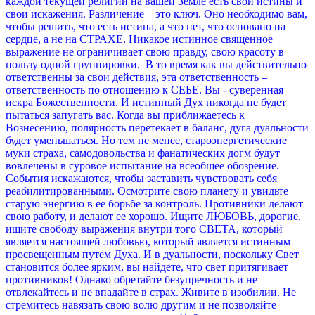
каждой текущей религии на вашей Земле есть свои истины и
свои искажения. Различение – это ключ. Оно необходимо вам,
чтобы решить, что есть истина, а что нет, что основано на
сердце, а не на СТРАХЕ. Никакое истинное священное
выражение не ограничивает свою правду, свою красоту в
пользу одной группировки.
В то время как вы действительно
ответственны за свои действия, эта ответственность –
ответственность по отношению к СЕБЕ. Вы - суверенная
искра Божественности. И истинный Дух никогда не будет
пытаться запугать вас.
Когда вы приближаетесь к
Вознесению, полярность перетекает в баланс, дуга дуальности
будет уменьшаться. Но тем не менее, староэнергетические
муки страха, самодовольства и фанатических догм будут
вовлечены в суровое испытание на всеобщее обозрение.
События искажаются, чтобы заставить чувствовать себя
реабилитированными. Осмотрите свою планету и увидьте
старую энергию в ее борьбе за контроль. Противники делают
свою работу, и делают ее хорошо.
Ищите ЛЮБОВЬ, дорогие,
ищите свободу выражения внутри того СВЕТА, который
является настоящей любовью, который является истинным
просвещенным путем Духа. И в дуальности, поскольку Свет
становится более ярким, вы найдете, что свет притягивает
противников! Однако обретайте безупречность и не
отвлекайтесь и не впадайте в страх. Живите в изобилии.
Не
стремитесь навязать свою волю другим и не позволяйте