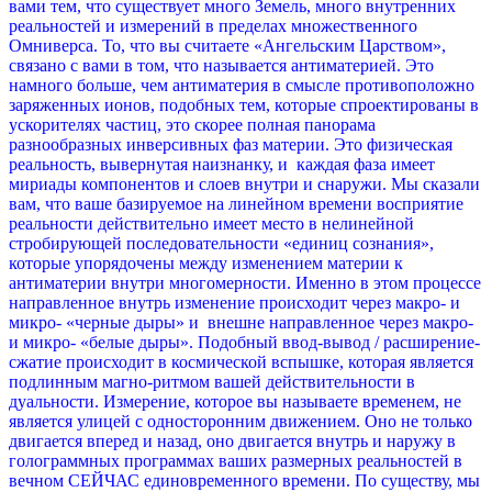
вами тем, что существует много Земель, много внутренних
реальностей и измерений в пределах множественного
Омниверса. То, что вы считаете «Ангельским Царством»,
связано с вами в том, что называется антиматерией. Это
намного больше, чем антиматерия в смысле противоположно
заряженных ионов, подобных тем, которые спроектированы в
ускорителях частиц, это скорее полная панорама
разнообразных инверсивных фаз материи. Это физическая
реальность, вывернутая наизнанку, и каждая фаза имеет
мириады компонентов и слоев внутри и снаружи.
Мы сказали
вам, что ваше базируемое на линейном времени восприятие
реальности действительно имеет место в нелинейной
стробирующей последовательности «единиц сознания»,
которые упорядочены между изменением материи к
антиматерии внутри многомерности. Именно в этом процессе
направленное внутрь изменение происходит через макро- и
микро- «черные дыры» и внешне направленное через макро-
и микро- «белые дыры». Подобный ввод-вывод / расширение-
сжатие происходит в космической вспышке, которая является
подлинным магно-ритмом вашей действительности в
дуальности. Измерение, которое вы называете временем, не
является улицей с односторонним движением. Оно не только
двигается вперед и назад, оно двигается внутрь и наружу в
голограммных программах ваших размерных реальностей в
вечном СЕЙЧАС единовременного времени.
По существу, мы