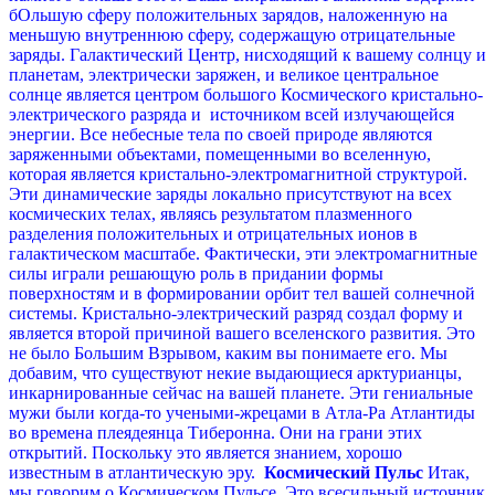
бОльшую сферу положительных зарядов, наложенную на
меньшую внутреннюю сферу, содержащую отрицательные
заряды. Галактический Центр, нисходящий к вашему солнцу и
планетам, электрически заряжен, и великое центральное
солнце является центром большого Космического кристально-
электрического разряда и источником всей излучающейся
энергии. Все небесные тела по своей природе являются
заряженными объектами, помещенными во вселенную,
которая является кристально-электромагнитной структурой.
Эти динамические заряды локально присутствуют на всех
космических телах, являясь результатом плазменного
разделения положительных и отрицательных ионов в
галактическом масштабе. Фактически, эти электромагнитные
силы играли решающую роль в придании формы
поверхностям и в формировании орбит тел вашей солнечной
системы. Кристально-электрический разряд создал форму и
является второй причиной вашего вселенского развития. Это
не было Большим Взрывом, каким вы понимаете его.
Мы
добавим, что существуют некие выдающиеся арктурианцы,
инкарнированные сейчас на вашей планете. Эти гениальные
мужи были когда-то учеными-жрецами в Aтла-Ра Атлантиды
во времена плеядеянца Тиберонна. Они на грани этих
открытий. Поскольку это является знанием, хорошо
известным в атлантическую эру.
Космический Пульс
Итак,
мы говорим о Космическом Пульсе. Это всесильный источник