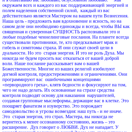
окружаем всех и каждого из вас поддерживающей энергией и
полем наделения собственной силой, каждый из вас
действительно является Мастером на вашем пути Вознесения.
Наша цель - предложить вам вдохновение и ясность, но на
самом деле они необходимо единожды и всегда, чтобы ВЫ как
священная и суверенная СУЩНОСТЬ распознавали это и
любые подобные ченнелинговые послания.
На планете всегда
существовали противники, те, кто предсказывает мрак и
гибель и симптомы страха. И они служат своей цели в
дуальности. Но это старая энергия. И это не роль Духа. Мы
никогда не будем просить вас отказаться от вашей доброй
воли. Наше послание рассказывает вам о вашей
Божественности.
Многие из ваших религий изобилуют
догмой контроля, предостережениями и ограничениями. Они
программируют вас ошибочными концепциями
«первородного греха», клятв бедности и фокусируют на том,
чего не надо делать. Их основанные на страхе средства
контроля подводят основу для наказания нарушителей,
создавая групповые мыслеформы, держащие вас в клетке. Это
поощряет фанатизм и изуверство. Это порождает
самодовольство и угрозы возмездия: наш путь - и не иначе.
Это старая энергия, это страх. Мастера, вы никогда не
вернетесь к менее осознанному состоянию, жизнь – это
расширение.
Дух говорит о ЛЮБВИ. Дух не нападает. У