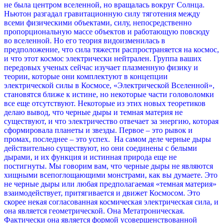
не была центром вселенной, но вращалась вокруг Солнца.
Ньютон разгадал гравитационную силу тяготения между
всеми физическими объектами, силу, непосредственно
пропорциональную массе объектов и работающую повсюду
во вселенной. Но его теория видоизменилась в
предположение, что сила тяжести распространяется на космос,
и что этот космос электрически нейтрален.
Группа ваших
передовых ученых сейчас изучает плазменную физику и
теории, которые они комплектуют в концепции
электрической силы в Космосе, «Электрической Вселенной»,
становятся ближе к истине, но некоторые части головоломки
все еще отсутствуют. Некоторые из этих новых теоретиков
делаю вывод, что черные дыры и темная материя не
существуют, и что электричество отвечает за энергию, которая
сформировала планеты и звезды. Первое – это рывок и
промах, последнее – это успех.
На самом деле черные дыры
действительно существуют, но они соединены с белыми
дырами, и их функция и истинная природа еще не
постигнуты. Мы говорим вам, что черные дыры не являются
хищными всепоглощающими монстрами, как вы думаете. Это
не черные дыры или любая предполагаемая «темная материя»
взаимодействует, притягивается и движет Космосом. Это
скорее некая согласованная космическая электрическая сила, и
она является геометрической. Она Метатроническая.
Фактически она является формой усовершенствованной