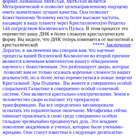
формат, названный MerKiVah. MerKiVah является
Meтатронической и позволит целенаправленному ищущему
иметь значительно лучшие качества. Она позволит
Божественному Человеку нести более высокие частоты,
входящие в вашу планету через Кристаллическую Решетку
144 посредством Космического Пульса.
В этом процессе это
переместит вашу ДНК в более сложную кристаллическую
форму. Вы видите, что ДНК теперь изменяется от магнитной к
кристаллической
*****
Заключение
:
Дорогие, в заключении мы говорим вам, что научные
процессы вашей Вселенской Космологии во второй причине
являются ключевым компонентом вашего объединения
научного с божественным. Это разблокирует двери, которые
позволят вам не только осознать коренные сложности ваших
реальностей, но и более легко переместиться в новые энергии
Кристальной Эры Подъема.
Вы живете в совершенно особой
спиральной Галактике в совершенно особой солнечной
системе. Они являются кристально-электрическими. Земля и
человечество скоро испытают эту прекрасную
трансформацию.
Вы все определенно запланировали
испытать это поразительное окончание. Метафизика сейчас
начинает привлекать в свою среду совершенно особую
гильдию чрезвычайно продвинутых душ. Это младшее
поколение академиков и ученых, которые были учеными-
жрецами. Они станут известны в следующее десятилетие.