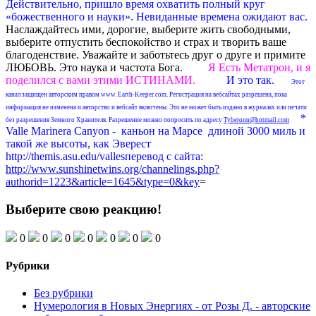
Действительно, пришло время охватить полный круг
«божественного и науки». Невиданные времена ожидают вас.
Наслаждайтесь ими, дорогие, выберите жить свободными,
выберите отпустить беспокойство и страх и творить ваше
благоденствие. Уважайте и заботьтесь друг о друге и примите
ЛЮБОВЬ. Это наука и частота Бога.
Я Есть Meтатрон, и я
поделился с вами этими ИСТИНАМИ.
И это так.
Этот
канал защищен авторским правом www. Earth-Keeper.com. Регистрация на вебсайтах разрешена, пока
информация не изменена и авторство и вебсайт включены. Это не может быть издано в журналах или печати
*
без разрешения Земного Хранителя. Разрешение можно попросить по адресу
Tyberonn@hotmail.com
Valle Marinera Canyon - каньон на Марсе длиной 3000 миль и
такой же высоты, как Эверест
http://themis.asu.edu/valles
перевод с сайта:
http://www.sunshinetwins.org/channelings.php?
authorid=1223&article=1645&type=0&key
=
Выберите свою реакцию!
0
0
0
0
0
0
0
Рубрики
Без рубрики
Нумерология в Новых Энергиях - от Розы Д. - авторские