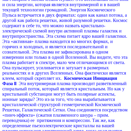
и сила энергии, которая является внутримерной и в вашей
текущей технологии громадной. Энергия Космического
Пульса встречается в двух форматах: один как канал потока, а
другой как работа решетки, живой разумной решетки.
Космос
содержит в себе то, что можно назвать кристально-
электрической схемой внутри активной плазмы галактик и
внутрипространства. Эта схема питает ядро вашей галактики.
Эта «активная» плазма находится во многих формах, и
горячих и холодных, и является последовательной и
сознательной. Эта плазма не зафиксирована в одном
измерении или только в одной Вселенной. Вы видите, что эта
плазма работает в спектре, мало чем отличающимся от света.
Она пульсирует, усиливается и затухает в размерных
реальностях и в других Вселенных. Она фактически является
клеем, который скрепляет их.
Космическая Инициация
Фаза ll
Эта внутримерная плазма производит разветвленный
спиральный поток, который является кристальным. Но как у
кристальной субстанции могут быть полярные аспекты,
ионные заряды? Это из-за того, что она вырабатывается
кристаллической структурой геометрической Космической
Решетки, Галактической Сетки. Она соединяется посредством
«пинч-эффекта» (сжатия плазменного шнура – прим.
переводчика) ее притяжения и компрессии. Так же, как
определенные пьезоэлектрические кристаллы на вашей
планете испускают электрический заряд, когда оказывается