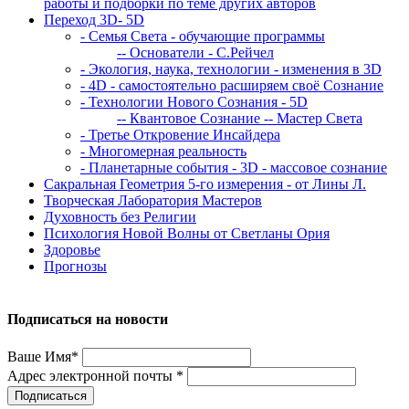
работы и подборки по теме других авторов
Переход 3D- 5D
- Семья Света - обучающие программы
-- Основатели - С.Рейчел
- Экология, наука, технологии - изменения в 3D
- 4D - самостоятельно расширяем своё Сознание
- Технологии Нового Сознания - 5D
-- Квантовое Сознание
-- Мастер Света
- Третье Откровение Инсайдера
- Многомерная реальность
- Планетарные события - 3D - массовое сознание
Сакральная Геометрия 5-го измерения - от Лины Л.
Творческая Лаборатория Мастеров
Духовность без Религии
Психология Новой Волны от Светланы Ория
Здоровье
Прогнозы
Подписаться на новости
Ваше Имя*
Адрес электронной почты *
Подписаться