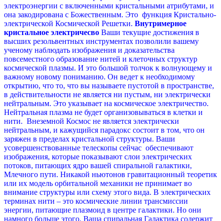
электроэнергии с включенными кристальными атрибутами, и
она закодирована с Божественным. Это функция Кристально-
электрической Космической Решетки.
Внутримерное
кристальное электричесво
Ваши текущие достижения в
высших резольвентных инструментах позволили вашему
ученому наблюдать изображения и доказательства
повсеместного образование нитей и клеточных структур
космической плазмы. И это большой толчок к волнующему и
важному новому пониманию. Он ведет к необходимому
открытию, что то, что вы называете пустотой в пространстве,
в действительности не является ни пустым, ни электрически
нейтральным. Это указывает на космическое электричество.
Нейтральная плазма не будет организовываться в клетки и
нити. Внеземной Космос не является электрически
нейтральным, и кажущийся парадокс состоит в том, что он
заряжен в пределах кристальной структуры.
Ваши
усовершенствованные телескопы сейчас обеспечивают
изображения, которые показывают слои электрических
потоков, питающих ядро вашей спиральной галактики,
Млечного пути. Никакой ньютонов гравитационный теоретик
или их модель орбитальной механики не принимает во
внимание структуры или схему этого вида. В электрических
терминах нити – это космические линии трансмиссии
энергии, питающие плазмоид в центре галактики. Но они
намного больше этого.
Ваша спиральная Галактика содержит