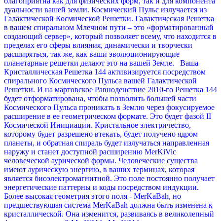
благоприятна как для физических форм, так и для компонента
дуальности вашей земли.
Космический Пульс излучается из
Галактической Космической Решетки. Галактическая Решетка
в вашем спиральном Млечном пути – это «форматированный
создающий сервер», который позволяет всему, что находится в
пределах его сферы влияния, динамически и творчески
расширяться, так же, как ваши эволюционирующие
планетарные решетки делают это на вашей Земле.
Ваша
Кристаллическая Решетка 144 активизируется посредством
спирального Космического Пульса вашей Галактической
Решетки. И на мартовское Равноденствие 2010-го Решетка 144
будет отформатирована, чтобы позволить большей части
Космического Пульса проникать в Землю через фокусируемое
расширение в ее геометрическом формате. Это будет фазой II
Космической Инициации. Кристальное электричество,
которому будет разрешено втекать, будет получено ядром
планеты, и обратная спираль будет излучаться направленная
наружу и станет доступной расширению MerKiVic
человеческой аурической формы.
Человеческие существа
имеют аурическую энергию, в ваших терминах, которая
является биоэлектромагнитной. Это поле постоянно получает
энергетические паттерны и коды посредством индукции.
Более высокая геометрия этого поля - MerKaBah, но
предшествующая система MerKaBah должна быть изменена к
кристаллической. Она изменится, развиваясь в великолепный