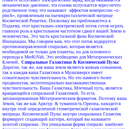
механическое давление, эта плазма испускается через нечто
родственное тому, что называют эффектом компрессии «z-
pinch», проявленным на пьезокристаллической матрице
Космической Решетки.
Поскольку вы приближаетесь к
Подъему, этот кристально-электрический поток готов играть
главную роль в кристальном частотном сдвиге вашей Земли и
человечества. Это часть кристальной фазы Космической
Инициации. Мы говорим вам, что этот поток кодируется
противонаправленной спиралью, которая является
необходимой не только для планеты, но для основного
перехода к MerKiVah. Это необходимо для Метатронических
Ключей.
Спиральные Галактики & Космический Пульс
Дорогие, так же, как ваша земля является живым сознанием,
так и каждая ваша Галактики в Мультиверсе имеет
сознательную чувствительность. Но это намного более
продвинутая, экспотенциально высококачественная
чувствительность.
Ваша Галактика, Млечный путь, является
вращающейся спиральной Галактикой. То есть
запланированным Метатроническим форматом. Поэтому ваша
Земля, так же как Арктур & туманность Ориона, находится
внутри этой определенной геометрической галактической
матрицы. Космический Пульс внутри спиральных Галактик
формирует создающий паттерн, который вы называете
золотой спиралью. Эта уникальная форма спирали наиболее