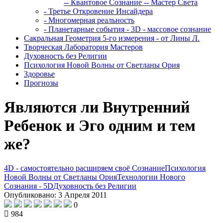
-- Квантовое Сознание
-- Мастер Света
- Третье Откровение Инсайдера
- Многомерная реальность
- Планетарные события - 3D - массовое сознание
Сакральная Геометрия 5-го измерения - от Лины Л.
Творческая Лаборатория Мастеров
Духовность без Религии
Психология Новой Волны от Светланы Ория
Здоровье
Прогнозы
Являются ли Внутренний
Ребенок и Эго одним и тем
же?
4D - самостоятельно расширяем своё Сознание
Психология
Новой Волны от Светланы Ория
Технологии Нового
Сознания - 5D
Духовность без Религии
Опубликовано: 3 Апреля 2011
0
984