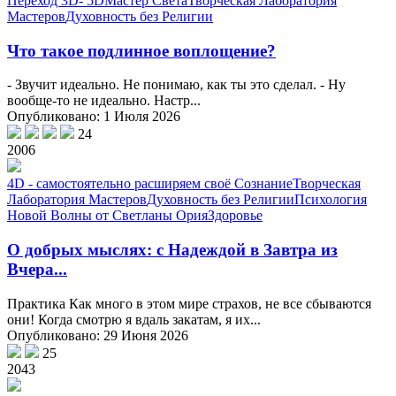
Переход 3D- 5D
Мастер Света
Творческая Лаборатория
Мастеров
Духовность без Религии
Что такое подлинное воплощение?
- Звучит идеально. Не понимаю, как ты это сделал. - Ну
вообще-то не идеально. Настр...
Опубликовано: 1 Июля 2026
24
2006
4D - самостоятельно расширяем своё Сознание
Творческая
Лаборатория Мастеров
Духовность без Религии
Психология
Новой Волны от Светланы Ория
Здоровье
О добрых мыслях: с Надеждой в Завтра из
Вчера...
Практика Как много в этом мире страхов, не все сбываются
они! Когда смотрю я вдаль закатам, я их...
Опубликовано: 29 Июня 2026
25
2043