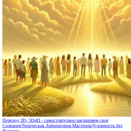
Переход 3D- 5D
4D - самостоятельно расширяем своё
Сознание
Творческая Лаборатория Мастеров
Духовность без
Религии