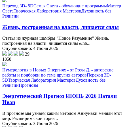
Переход 3D- 5D
Семья Света - обучающие программы
Мастер
Света
Творческая Лаборатория Мастеров
Духовность без
Религии
Жизнь, построенная на власти, лишается силы
Статья из журнала шамбры "Новое Разумение" Жизнь,
построенная на власти, лишается силы &nb...
Опубликовано: 4 Июня 2026
29
1858
Нумерология в Новых Энергиях - от Розы Д. - авторские
работы и подборки по теме других авторов
Переход 3D-
5D
Творческая Лаборатория Мастеров
Духовность без
Религии
Прогнозы
Энергетический Прогноз ИЮНЬ 2026 Натали
Иван
В прогнозе мы узнаем каким методом Аннунаки меняли этот
мир. Расширим свой гориз...
Опубликовано: 3 Июня 2026