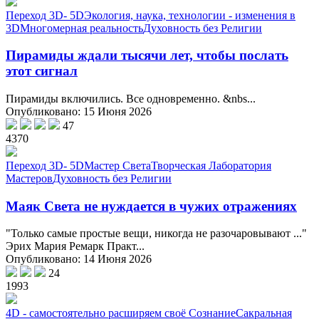
Переход 3D- 5D
Экология, наука, технологии - изменения в
3D
Многомерная реальность
Духовность без Религии
Пирамиды ждали тысячи лет, чтобы послать
этот сигнал
Пирамиды включились. Все одновременно. &nbs...
Опубликовано: 15 Июня 2026
47
4370
Переход 3D- 5D
Мастер Света
Творческая Лаборатория
Мастеров
Духовность без Религии
Маяк Света не нуждается в чужих отражениях
"Только самые простые вещи, никогда не разочаровывают ..."
Эрих Мария Ремарк Практ...
Опубликовано: 14 Июня 2026
24
1993
4D - самостоятельно расширяем своё Сознание
Сакральная