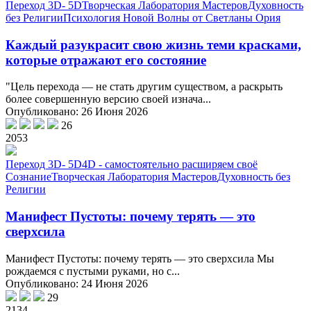
Переход 3D- 5D
Творческая Лаборатория Мастеров
Духовность
без Религии
Психология Новой Волны от Светланы Ория
Каждый разукрасит свою жизнь теми красками,
которые отражают его состояние
"Цель перехода — не стать другим существом, а раскрыть
более совершенную версию своей изнача...
Опубликовано: 26 Июня 2026
26
2053
Переход 3D- 5D
4D - самостоятельно расширяем своё
Сознание
Творческая Лаборатория Мастеров
Духовность без
Религии
Манифест Пустоты: почему терять — это
сверхсила
Манифест Пустоты: почему терять — это сверхсила Мы
рождаемся с пустыми руками, но с...
Опубликовано: 24 Июня 2026
29
2134