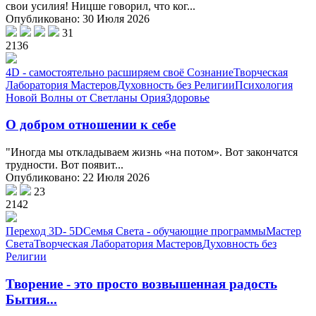
свои усилия! Ницше говорил, что ког...
Опубликовано: 30 Июля 2026
31
2136
4D - самостоятельно расширяем своё Сознание
Творческая
Лаборатория Мастеров
Духовность без Религии
Психология
Новой Волны от Светланы Ория
Здоровье
О добром отношении к себе
"Иногда мы откладываем жизнь «на потом». Вот закончатся
трудности. Вот появит...
Опубликовано: 22 Июля 2026
23
2142
Переход 3D- 5D
Семья Света - обучающие программы
Мастер
Света
Творческая Лаборатория Мастеров
Духовность без
Религии
Творение - это просто возвышенная радость
Бытия...