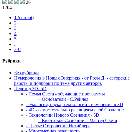
26
1704
1
(current)
2
3
4
5
...
307
Рубрики
Без рубрики
Нумерология в Новых Энергиях - от Розы Д. - авторские
работы и подборки по теме других авторов
Переход 3D- 5D
- Семья Света - обучающие программы
-- Основатели - С.Рейчел
- Экология, наука, технологии - изменения в 3D
- 4D - самостоятельно расширяем своё Сознание
- Технологии Нового Сознания - 5D
-- Квантовое Сознание
-- Мастер Света
- Третье Откровение Инсайдера
- Многомерная реальность