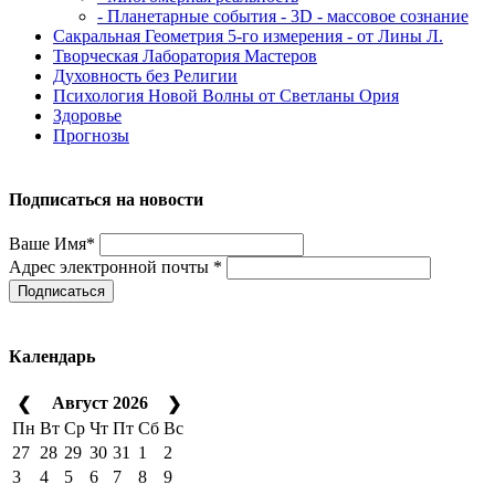
- Планетарные события - 3D - массовое сознание
Сакральная Геометрия 5-го измерения - от Лины Л.
Творческая Лаборатория Мастеров
Духовность без Религии
Психология Новой Волны от Светланы Ория
Здоровье
Прогнозы
Подписаться на новости
Ваше Имя*
Адрес электронной почты *
Подписаться
Календарь
Август 2026
❮
❯
Пн
Вт
Ср
Чт
Пт
Сб
Вс
27
28
29
30
31
1
2
3
4
5
6
7
8
9