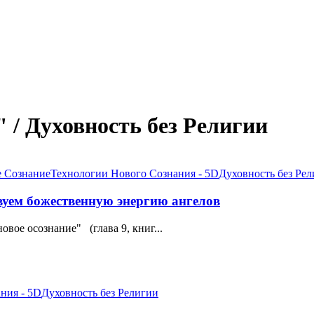
 / Духовность без Религии
е Сознание
Технологии Нового Сознания - 5D
Духовность без Ре
твуем божественную энергию ангелов
вое осознание" (глава 9, книг...
ния - 5D
Духовность без Религии