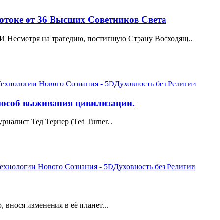
Потоке от 36 Высших Советников Света
отря на трагедию, постигшую Страну Восходящ...
Технологии Нового Сознания - 5D
Духовность без Религии
способ выживания цивилизации.
алист Тед Тернер (Ted Turner...
ехнологии Нового Сознания - 5D
Духовность без Религии
внося изменения в её планет...