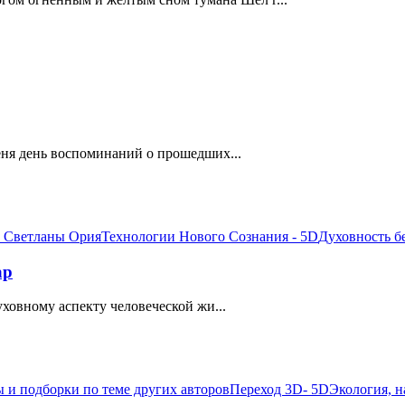
меня день воспоминаний о прошедших...
 Светланы Ория
Технологии Нового Сознания - 5D
Духовность б
ар
ховному аспекту человеческой жи...
ы и подборки по теме других авторов
Переход 3D- 5D
Экология, н