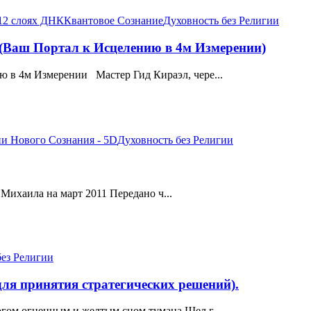
12 слоях ДНК
Квантовое Сознание
Духовность без Религии
(Ваш Портал к Исцелению в 4м Измерении)
 в 4м Измерении Мастер Гид Кираэл, чере...
и Нового Сознания - 5D
Духовность без Религии
Михаила на март 2011 Передано ч...
без Религии
я принятия стратегических решений).
гом огненным и желтым сном тумана Шел г...