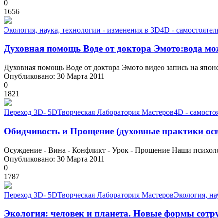
0
1656
Экология, наука, технологии - изменения в 3D
4D - самостояте
Духовная помощь Воде от доктора Эмото:вода мо
Духовная помощь Воде от доктора Эмото видео запись на японск
Опубликовано: 30 Марта 2011
0
1821
Переход 3D- 5D
Творческая Лаборатория Мастеров
4D - самосто
Обидчивость и Прощение (духовные практики осв
Осуждение - Вина - Конфликт - Урок - Прощение Наши психоло
Опубликовано: 30 Марта 2011
0
1787
Переход 3D- 5D
Творческая Лаборатория Мастеров
Экология, на
Экология: человек и планета. Новые формы сотр