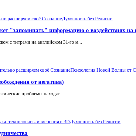
льно расширяем своё Сознание
Духовность без Религии
жет "запоминать" информацию о воздействиях на н
ом с титрами на английском 31-го м...
ятельно расширяем своё Сознание
Психология Новой Волны от 
обождения от негатива)
гические проблемы находят...
ука, технологии - изменения в 3D
Духовность без Религии
удничества