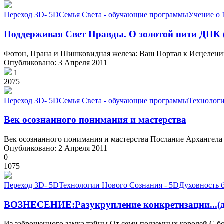
Переход 3D- 5D
Семья Света - обучающие программы
Учение о 
Поддерживая Свет Правды. O золотой нити ДНК 
Фотон, Прана и Шишковидная железа: Ваш Портал к Исцелению
Опубликовано: 3 Апреля 2011
1
2075
Переход 3D- 5D
Семья Света - обучающие программы
Технологи
Век осознанного понимания и мастерства
Век осознанного понимания и мастерства Послание Архангела 
Опубликовано: 2 Апреля 2011
0
1075
Переход 3D- 5D
Технологии Нового Сознания - 5D
Духовность 
ВОЗНЕСЕНИЕ:Разукрупление конкретизации...(дл
Из заброшенного замка тайны От семи подземных королей С бо