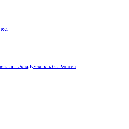
её.
Светланы Ория
Духовность без Религии