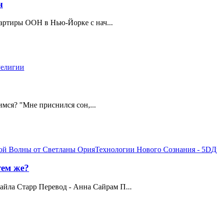
н
ртиры ООН в Нью-Йорке с нач...
Религии
имся? "Мне приснился сон,...
ой Волны от Светланы Ория
Технологии Нового Сознания - 5D
Д
тем же?
йла Старр Перевод - Анна Сайрам П...