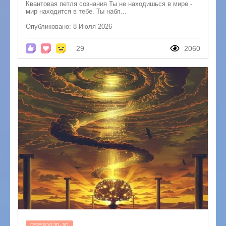
Квантовая петля сознания Ты не находишься в мире -
мир находится в тебе. Ты набл...
Опубликовано: 8 Июля 2026
29
2060
ПЕРЕХОД 3D- 5D