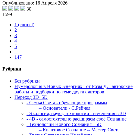
Опубликовано: 16 Апреля 2026
30
1599
1
(current)
2
3
4
5
...
147
Рубрики
Без рубрики
Нумерология в Новых Энергиях - от Розы Д. - авторские
работы и подборки по теме других авторов
Переход 3D- 5D
- Семья Света - обучающие программы
-- Основатели - С.Рейчел
- Экология, наука, технологии - изменения в 3D
- 4D - самостоятельно расширяем своё Сознание
- Технологии Нового Сознания - 5D
-- Квантовое Сознание
-- Мастер Света