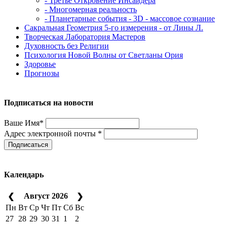
- Третье Откровение Инсайдера
- Многомерная реальность
- Планетарные события - 3D - массовое сознание
Сакральная Геометрия 5-го измерения - от Лины Л.
Творческая Лаборатория Мастеров
Духовность без Религии
Психология Новой Волны от Светланы Ория
Здоровье
Прогнозы
Подписаться на новости
Ваше Имя*
Адрес электронной почты *
Подписаться
Календарь
Август 2026
❮
❯
Пн
Вт
Ср
Чт
Пт
Сб
Вс
27
28
29
30
31
1
2